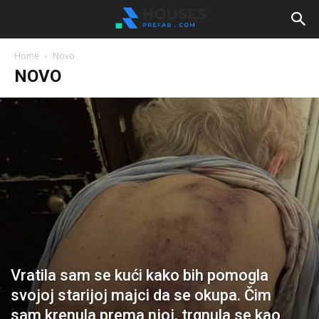
Home
Novo
NOVO
Vratila sam se kući kako bih pomogla
svojoj starijoj majci da se okupa. Čim
sam krenula prema njoj, trgnula se kao