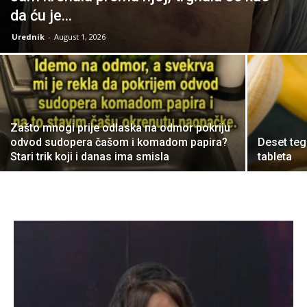
da ću je...
Urednik
-
August 1, 2026
Zašto mnogi prije odlaska na odmor pokriju
odvod sudopera čašom i komadom papira?
Deset teg
Stari trik koji i danas ima smisla
tableta