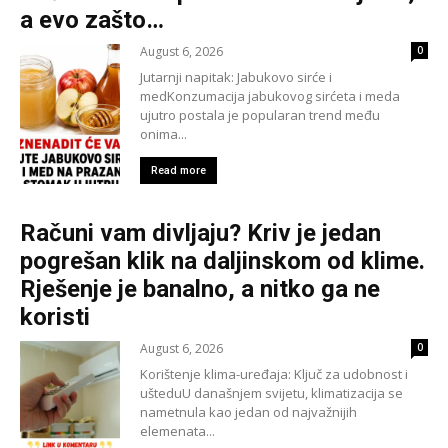
a evo zašto…
August 6, 2026
0
Jutarnji napitak: Jabukovo sirće i
medKonzumacija jabukovog sirćeta i meda
ujutro postala je popularan trend među
onima...
Read more
Računi vam divljaju? Kriv je jedan
pogrešan klik na daljinskom od klime.
Rješenje je banalno, a nitko ga ne
koristi
August 6, 2026
0
Korištenje klima-uređaja: Ključ za udobnost i
ušteduU današnjem svijetu, klimatizacija se
nametnula kao jedan od najvažnijih
elemenata...