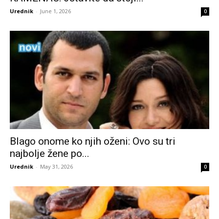
Urednik
-
June 1, 2026
0
Blago onome ko njih oženi: Ovo su tri
najbolje žene po...
Urednik
-
May 31, 2026
0