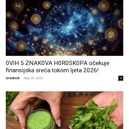
0VlH 5 ZNAK0VA H0R0SK0PA očekuje
finansijska sreća tokom ljeta 2026!
Urednik
-
May 30, 2026
0