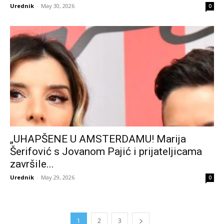
Urednik
-
May 30, 2026
0
„UHAPŠENE U AMSTERDAMU! Marija
Šerifović s Jovanom Pajić i prijateljicama
završile...
Urednik
-
May 29, 2026
0
1
2
3