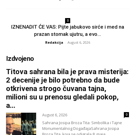
0
IZNENADIT ĆE VAS: Pijte jabukovo sirće i med na
prazan stomak ujutru, a evo...
Redakcija
-
August 6, 2026
Izdvojeno
Titova sahrana bila je prava misterija:
2 decenije je bilo potrebno da bude
otkrivena strogo čuvana tajna,
milioni su u prenosu gledali pokop,
a...
August 6, 2026
0
Sahrana Josipa Broza Tita: Simbolika i Tajne
Monumentalnog DogađajaSahrana Josipa
Broza Tita, koja se odigrala 8. maja...