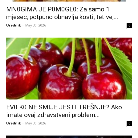
MN0GIMA JE P0M0GL0: Za samo 1
mjesec, potpuno obnavlja kosti, tetive,...
Urednik
-
May 30, 2026
0
EV0 K0 NE SMlJE JESTl TREŠNJE? Ako
imate ovaj zdravstveni problem...
Urednik
-
May 30, 2026
0