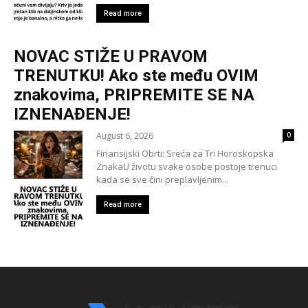
Read more
NOVAC STIŽE U PRAVOM
TRENUTKU! Ako ste među OVIM
znakovima, PRIPREMITE SE NA
IZNENAĐENJE!
August 6, 2026
0
Finansijski Obrti: Sreća za Tri Horoskopska
ZnakaU životu svake osobe postoje trenuci
kada se sve čini preplavljenim...
Read more