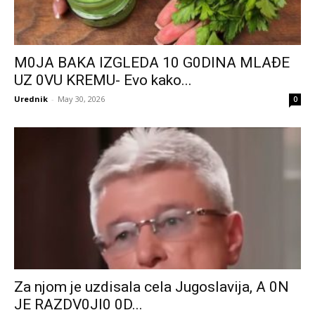
M0JA BAKA IZGLEDA 10 G0DINA MLAĐE
UZ 0VU KREMU- Evo kako...
Urednik
-
May 30, 2026
0
Za njom je uzdisala cela Jugoslavija, A 0N
JE RAZDV0Jl0 0D...