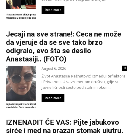
Read more
Jecaji na sve strane!: Ceca ne može
da vjeruje da se sve tako brzo
odigralo, evo šta se desilo
Anastasiji.. (FOTO)
August 6, 2026
0
Život Anastasije Ražnatović: Između Reflektora
i PrivatnostiU savremenom društvu, gdje su
javne ličnosti često pod stalnim okom...
Read more
IZNENADIT ĆE VAS: Pijte jabukovo
sirće i med na prazan stomak ujutru,