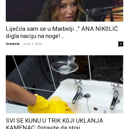
Liječila sam se u Marbelji…” ANA NlK0LlĆ
digla naciju na noge!...
Urednik
-
June 1, 2026
0
SVl SE KUNU U TRlK K0Jl UKLANJA
KAMENAC: 0stavite da stoji...