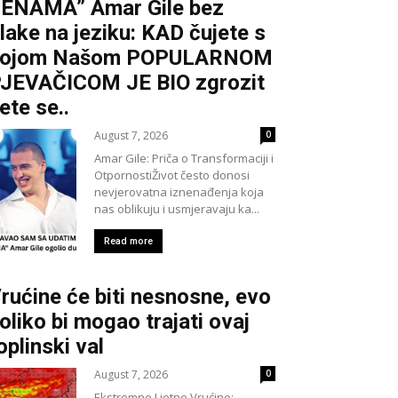
ENAMA” Amar Gile bez
lake na jeziku: KAD čujete s
kojom Našom POPULARNOM
JEVAČICOM JE BIO zgrozit
ete se..
August 7, 2026
0
Amar Gile: Priča o Transformaciji i
OtpornostiŽivot često donosi
nevjerovatna iznenađenja koja
nas oblikuju i usmjeravaju ka...
Read more
rućine će biti nesnosne, evo
oliko bi mogao trajati ovaj
oplinski val
August 7, 2026
0
Ekstremne Ljetne Vrućine: