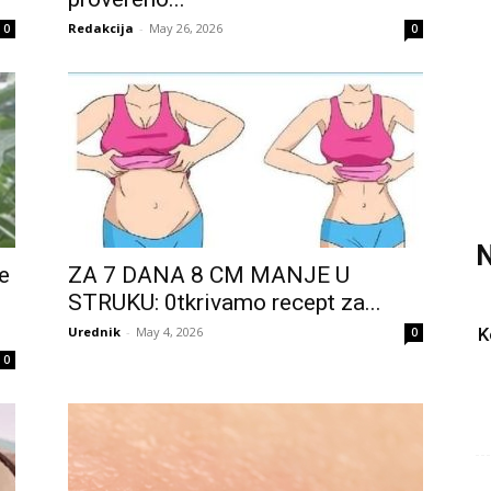
Redakcija
-
May 26, 2026
0
0
N
e
ZA 7 DANA 8 CM MANJE U
STRUKU: 0tkrivamo recept za...
Urednik
-
May 4, 2026
K
0
0