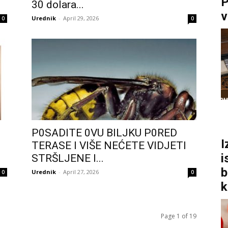
P
30 dolara...
v
Urednik
-
April 29, 2026
0
0
P0SADlTE 0VU BlLJKU P0RED
I
TERASE I VlŠE NEĆETE VlDJETl
i
STRŠLJENE I...
b
Urednik
-
April 27, 2026
0
0
k
Page 1 of 19