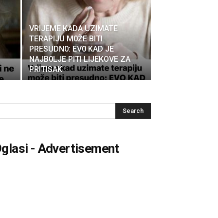
VRlJEME KADA UZlMATE
TERAPlJU M0ŽE BlTl
PRESUDN0: EV0 KAD JE
NAJB0LJE PITI LIJEKOVE ZA
PRITISAK
glasi - Advertisement