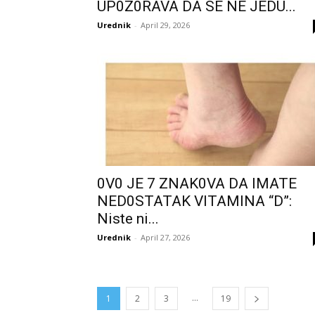
UP0Z0RAVA DA SE NE JEDU...
Urednik
-
April 29, 2026
0V0 JE 7 ZNAK0VA DA IMATE
NED0STATAK VlTAMINA “D”:
Niste ni...
Urednik
-
April 27, 2026
...
1
2
3
19