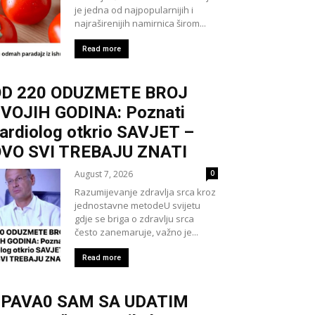
je jedna od najpopularnijih i
najraširenijih namirnica širom...
Read more
OD 220 ODUZMETE BROJ
VOJIH GODINA: Poznati
ardiolog otkrio SAVJET –
VO SVI TREBAJU ZNATI
August 7, 2026
0
Razumijevanje zdravlja srca kroz
jednostavne metodeU svijetu
gdje se briga o zdravlju srca
često zanemaruje, važno je...
Read more
SPAVA0 SAM SA UDATIM