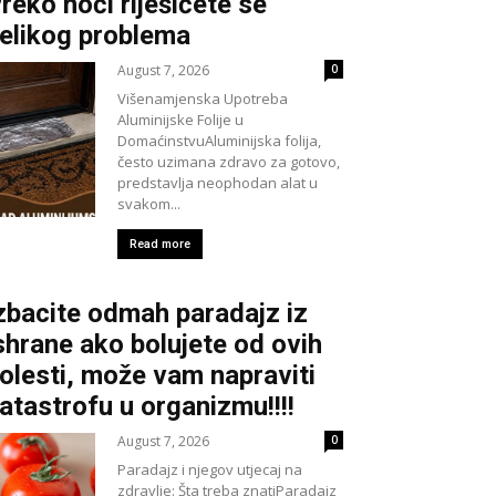
reko noći riješićete se
elikog problema
August 7, 2026
0
Višenamjenska Upotreba
Aluminijske Folije u
DomaćinstvuAluminijska folija,
često uzimana zdravo za gotovo,
predstavlja neophodan alat u
svakom...
Read more
zbacite odmah paradajz iz
shrane ako bolujete od ovih
olesti, može vam napraviti
atastrofu u organizmu!!!!
August 7, 2026
0
Paradajz i njegov utjecaj na
zdravlje: Šta treba znatiParadajz