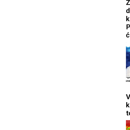
Ž
d
P
ć
V
k
t