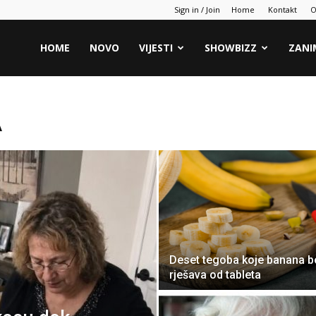
Sign in / Join
Home
Kontakt
O
HOME
NOVO
VIJESTI
SHOWBIZZ
ZANI
A
Deset tegoba koje banana b
rješava od tableta