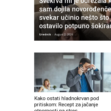
Svekrva mi je odrezala 
sam dojila novorođenče,
svekar učinio nešto što 
ostavilo potpuno šokir
Urednik
-
August 2, 2026
Kako ostati hladnokrvan pod
pritiskom: Recept za jačanje
otpornosti na stres