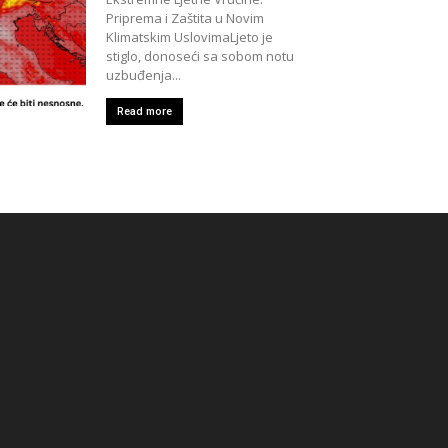
Priprema i Zaštita u Novim
Klimatskim UslovimaLjeto je
stiglo, donoseći sa sobom notu
uzbuđenja...
Read more