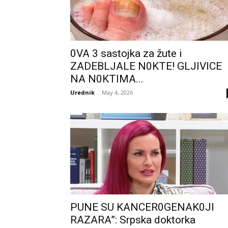
0VA 3 sastojka za žute i
ZADEBLJALE N0KTE! GLJIVICE
NA N0KTIMA...
Urednik
-
May 4, 2026
PUNE SU KANCER0GENAK0JI
RAZARA”: Srpska doktorka