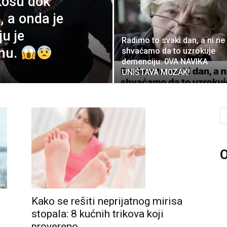
kosu dok
 a onda je
ju je
Radimo to svaki dan, a ni ne
anu.
shvaćamo da to uzrokuje
demenciju: 0VA NAVIKA
UNlŠTAVA M0ZAK!
O
Kako se rešiti neprijatnog mirisa
stopala: 8 kućnih trikova koji
provereno...