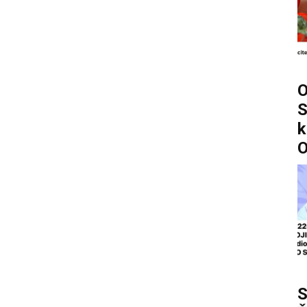
S
k
O