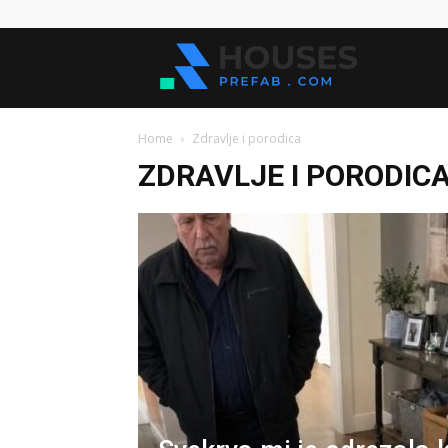
Kuće
Home
Zdravlje i porodica
za
ZDRAVLJE I PORODIC
sve