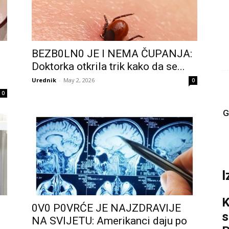
BEZB0LN0 JE l NEMA ČUPANJA:
Doktorka otkrila trik kako da se...
Urednik
-
May 2, 2026
0
0
G
I
K
0V0 P0VRĆE JE NAJZDRAVlJE
s
NA SVlJETU: Amerikanci daju po