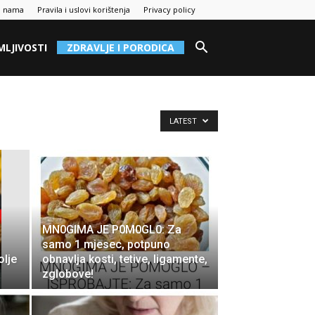
 nama
Pravila i uslovi korištenja
Privacy policy
MLJIVOSTI
ZDRAVLJE I PORODICA
LATEST
MN0GIMA JE P0M0GL0: Za
samo 1 mjesec, potpuno
olje
obnavlja kosti, tetive, ligamente,
zglobove!