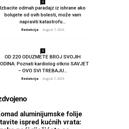
0
Izbacite odmah paradajz iz ishrane ako
bolujete od ovih bolesti, može vam
napraviti katastrofu...
Redakcija
-
August 7, 2026
0
OD 220 ODUZMETE BROJ SVOJIH
ODINA: Poznati kardiolog otkrio SAVJET
– OVO SVI TREBAJU...
Redakcija
-
August 7, 2026
zdvojeno
omad aluminijumske folije
tavite ispred kućnih vrata: