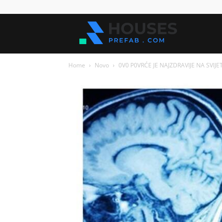
Kuće
Home
Novo
0V0 P0VRĆE JE NAJZDRAVlJE NA SVlJETU
za
sve