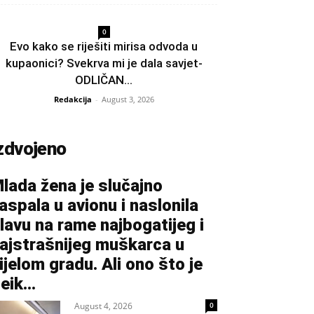
0
Evo kako se riješiti mirisa odvoda u
kupaonici? Svekrva mi je dala savjet-
ODLIČAN...
Redakcija
-
August 3, 2026
zdvojeno
lada žena je slučajno
aspala u avionu i naslonila
lavu na rame najbogatijeg i
ajstrašnijeg muškarca u
ijelom gradu. Ali ono što je
eik...
August 4, 2026
0