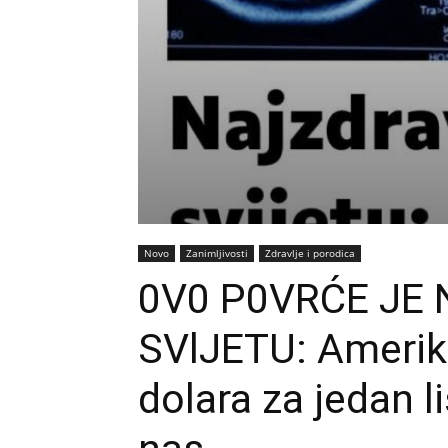
Novo
Zanimljivosti
Zdravlje i porodica
0V0 P0VRĆE JE
SVlJETU: Amerik
dolara za jedan l