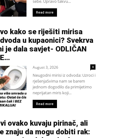
sebe. Upravo takvu...
Read more
vo kako se riješiti mirisa
dvoda u kupaonici? Svekrva
i je dala savjet- ODLIČAN
JE…
August 3, 2026
0
Neugodni mirisi iz odvoda: Uzroci i
rješenjaSvima nam se barem
jednom dogodilo da primijetimo
neprijatan miris koji...
Read more
vi ovako kuvaju pirinač, ali
e znaju da mogu dobiti rak: