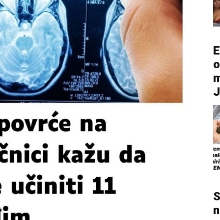
E
o
m
S
n