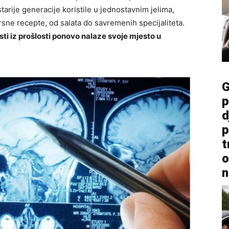
tarije generacije koristile u jednostavnim jelima,
sne recepte, od salata do savremenih specijaliteta.
ti iz prošlosti ponovo nalaze svoje mjesto u
G
p
d
p
t
o
n