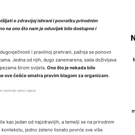
ljati o zdravijoj ishrani i povratku prirodnim
o na ono što nam je oduvijek bilo dostupno i
N
, dugovječnosti i pravilnoj prehrani, pažnja se ponovo
icama. Jedna od njih, dugo zanemarena, sada doživljava
rpezama širom svijeta.
Ono što je nekada bilo
se sve češće smatra pravim blagom za organizam.
se nastavlja nakon oglasa
m
e kao jedan od najzdravijih, a temelji se na prirodnim
kontekstu, jedno zeleno lisnato povrće sve više