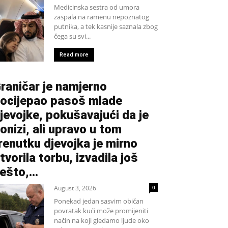
Medicinska sestra od umora
zaspala na ramenu nepoznatog
putnika, a tek kasnije saznala zbog
čega su svi...
Read more
raničar je namjerno
ocijepao pasoš mlade
jevojke, pokušavajući da je
onizi, ali upravo u tom
renutku djevojka je mirno
tvorila torbu, izvadila još
ešto,...
August 3, 2026
0
Ponekad jedan sasvim običan
povratak kući može promijeniti
način na koji gledamo ljude oko