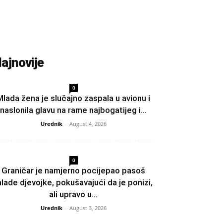
ajnovije
0
Mlada žena je slučajno zaspala u avionu i
naslonila glavu na rame najbogatijeg i...
Urednik
-
August 4, 2026
0
Graničar je namjerno pocijepao pasoš
lade djevojke, pokušavajući da je ponizi,
ali upravo u...
Urednik
-
August 3, 2026