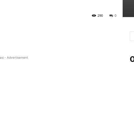
290
0
O
asi - Advertisement