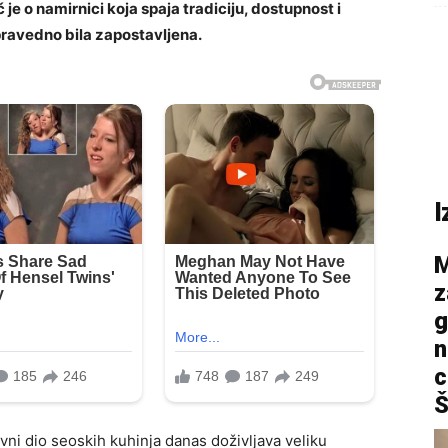
č je o namirnici koja spaja tradiciju, dostupnost i
epravedno bila zapostavljena.
I
M
z
g
n
c
Š
avni dio seoskih kuhinja danas doživljava veliku