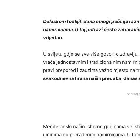
Dolaskom toplijih dana mnogi počinju razmiš
namirnicama. U toj potrazi često zaboravim
vrijedno.
U svijetu gdje se sve više govori o zdravlju
vraća jednostavnim i tradicionalnim namirn
pravi preporod i zauzima važno mjesto na t
svakodnevna hrana naših predaka, danas 
Sadržaj 
Mediteranski način ishrane godinama se istič
i minimalno prerađenim namirnicama. U tom 