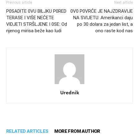
Previous article
Next article
P0SADlTE 0VU BlLJKU P0RED
0V0 P0VRĆE JE NAJZDRAVlJE
TERASE I VlŠE NEĆETE
NA SVlJETU: Amerikanci daju
VlDJETl STRŠLJENE I 0SE: Od
po 30 dolara za jedan list, a
njenog mirisa beže kao ludi
ono raste kod nas
Urednik
RELATED ARTICLES
MORE FROM AUTHOR