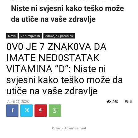
Novo
Zanimljivosti
Zdravlje i porodica
0V0 JE 7 ZNAK0VA DA
IMATE NED0STATAK
VlTAMINA “D”: Niste ni
svjesni kako teško može da
utiče na vaše zdravlje
April 27, 2026
260
0
Oglasi - Advertisement