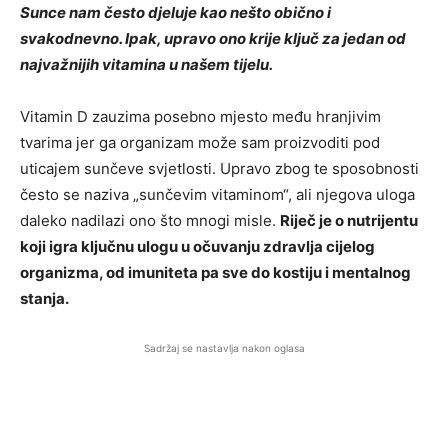
Sunce nam često djeluje kao nešto obično i
svakodnevno. Ipak, upravo ono krije ključ za jedan od
najvažnijih vitamina u našem tijelu.
Vitamin D zauzima posebno mjesto među hranjivim
tvarima jer ga organizam može sam proizvoditi pod
uticajem sunčeve svjetlosti. Upravo zbog te sposobnosti
često se naziva „sunčevim vitaminom“, ali njegova uloga
daleko nadilazi ono što mnogi misle.
Riječ je o nutrijentu
koji igra ključnu ulogu u očuvanju zdravlja cijelog
organizma, od imuniteta pa sve do kostiju i mentalnog
stanja.
Sadržaj se nastavlja nakon oglasa