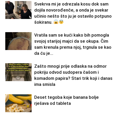
Svekrva mi je odrezala kosu dok sam
dojila novorođenče, a onda je svekar
učinio nešto što ju je ostavilo potpuno
šokiranu.
Vratila sam se kući kako bih pomogla
svojoj starijoj majci da se okupa. Čim
sam krenula prema njoj, trgnula se kao
da ću je...
Zašto mnogi prije odlaska na odmor
pokriju odvod sudopera čašom i
komadom papira? Stari trik koji i danas
ima smisla
Deset tegoba koje banana bolje
rješava od tableta