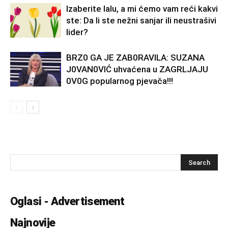
Izaberite lalu, a mi ćemo vam reći kakvi
ste: Da li ste nežni sanjar ili neustrašivi
lider?
BRZ0 GA JE ZAB0RAVlLA: SUZANA
J0VAN0VIĆ uhvaćena u ZAGRLJAJU
0V0G popularnog pjevača!!!
Oglasi - Advertisement
Najnovije