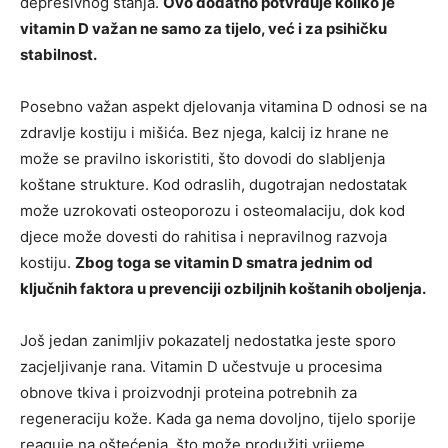
depresivnog stanja.
Ovo dodatno potvrđuje koliko je
vitamin D važan ne samo za tijelo, već i za psihičku
stabilnost.
Posebno važan aspekt djelovanja vitamina D odnosi se na
zdravlje kostiju i mišića. Bez njega, kalcij iz hrane ne
može se pravilno iskoristiti, što dovodi do slabljenja
koštane strukture. Kod odraslih, dugotrajan nedostatak
može uzrokovati osteoporozu i osteomalaciju, dok kod
djece može dovesti do rahitisa i nepravilnog razvoja
kostiju.
Zbog toga se vitamin D smatra jednim od
ključnih faktora u prevenciji ozbiljnih koštanih oboljenja.
Još jedan zanimljiv pokazatelj nedostatka jeste sporo
zacjeljivanje rana. Vitamin D učestvuje u procesima
obnove tkiva i proizvodnji proteina potrebnih za
regeneraciju kože. Kada ga nema dovoljno, tijelo sporije
reaguje na oštećenja, što može produžiti vrijeme