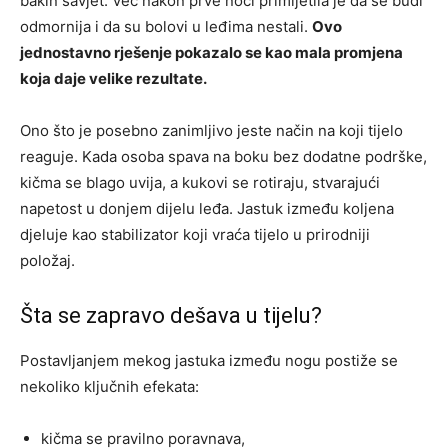
bakin savjet. Već nakon prve noći primijetila je da se budi
odmornija i da su bolovi u leđima nestali.
Ovo
jednostavno rješenje pokazalo se kao mala promjena
koja daje velike rezultate.
Ono što je posebno zanimljivo jeste način na koji tijelo
reaguje. Kada osoba spava na boku bez dodatne podrške,
kičma se blago uvija, a kukovi se rotiraju, stvarajući
napetost u donjem dijelu leđa. Jastuk između koljena
djeluje kao stabilizator koji vraća tijelo u prirodniji
položaj.
Šta se zapravo dešava u tijelu?
Postavljanjem mekog jastuka između nogu postiže se
nekoliko ključnih efekata:
kičma se pravilno poravnava,