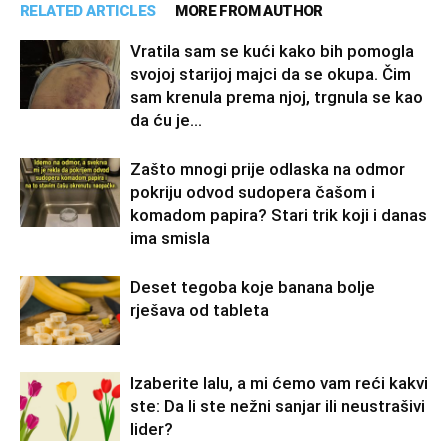
RELATED ARTICLES
MORE FROM AUTHOR
Vratila sam se kući kako bih pomogla
svojoj starijoj majci da se okupa. Čim
sam krenula prema njoj, trgnula se kao
da ću je...
Zašto mnogi prije odlaska na odmor
pokriju odvod sudopera čašom i
komadom papira? Stari trik koji i danas
ima smisla
Deset tegoba koje banana bolje
rješava od tableta
Izaberite lalu, a mi ćemo vam reći kakvi
ste: Da li ste nežni sanjar ili neustrašivi
lider?