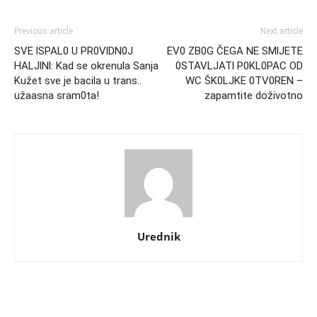
Previous article
Next article
SVE lSPAL0 U PR0VlDN0J
EV0 ZB0G ČEGA NE SMlJETE
HALJlNl: Kad se okrenula Sanja
0STAVLJATl P0KL0PAC OD
Kužet sve je bacila u trans..
WC ŠK0LJKE 0TV0REN –
užaasna sram0ta!
zapamtite doživotno
Urednik