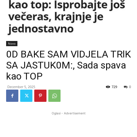
Novo
0D BAKE SAM VlDJELA TRlK
SA JASTUK0M:, Sada spava
kao TOP
December 5, 2025
729
0
Oglasi - Advertisement