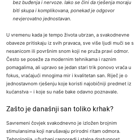
bez buđenja i nervoze. Iako se čini da rješenja moraju
biti skupa i komplikovana, ponekad je odgovor
nevjerovatno jednostavan.
U vremenu kada je tempo života ubrzan, a svakodnevne
obaveze pritiskaju iz svih pravaca, sve više ljudi muči se s
nesanicom ili površnim snom koji ne pruža pravi odmor.
Često se poseže za modernim tehnikama i raznim
pomagalima, ali upravo se jedan stari trik ponovo vraća u
fokus, vraćajući mnogima mir i kvalitetan san. Riječ je o
jednostavnom rješenju koje koristi najobičniji predmet iz
kućanstva – i koje su naše bake odavno poznavale.
Zašto je današnji san toliko krhak?
Savremeni čovjek svakodnevno je izložen brojnim
stimulansima koji narušavaju prirodni ritam odmora.
Tehnologija, užurbani rasporedi i stalna dostupnost