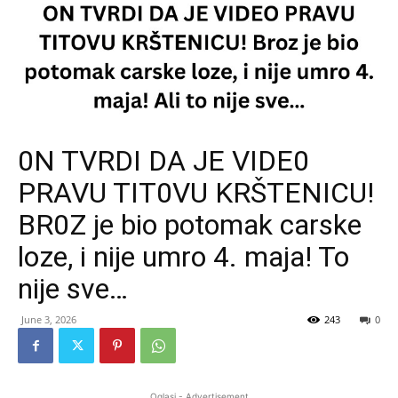
0N TVRDI DA JE VIDE0
PRAVU TIT0VU KRŠTENICU!
BR0Z je bio potomak carske
loze, i nije umro 4. maja! To
nije sve…
June 3, 2026
243
0
Oglasi - Advertisement