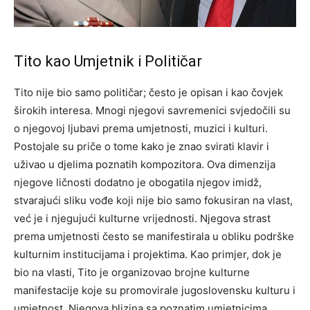
Tito kao Umjetnik i Političar
Tito nije bio samo političar; često je opisan i kao čovjek
širokih interesa. Mnogi njegovi savremenici svjedočili su
o njegovoj ljubavi prema umjetnosti, muzici i kulturi.
Postojale su priče o tome kako je znao svirati klavir i
uživao u djelima poznatih kompozitora.
Ova dimenzija
njegove ličnosti dodatno je obogatila njegov imidž,
stvarajući sliku vođe koji nije bio samo fokusiran na vlast,
već je i njegujući kulturne vrijednosti. Njegova strast
prema umjetnosti često se manifestirala u obliku podrške
kulturnim institucijama i projektima.
Kao primjer, dok je
bio na vlasti, Tito je organizovao brojne kulturne
manifestacije koje su promovirale jugoslovensku kulturu i
umjetnost. Njegova blizina sa poznatim umjetnicima,