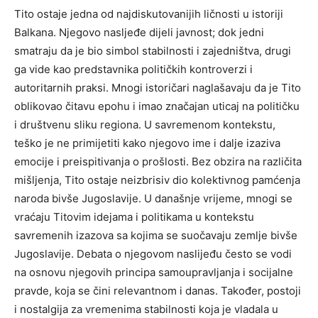
Tito ostaje jedna od najdiskutovanijih ličnosti u istoriji
Balkana. Njegovo nasljeđe dijeli javnost; dok jedni
smatraju da je bio simbol stabilnosti i zajedništva, drugi
ga vide kao predstavnika političkih kontroverzi i
autoritarnih praksi.
Mnogi istoričari naglašavaju da je Tito
oblikovao čitavu epohu i imao značajan uticaj na političku
i društvenu sliku regiona. U savremenom kontekstu,
teško je ne primijetiti kako njegovo ime i dalje izaziva
emocije i preispitivanja o prošlosti.
Bez obzira na različita
mišljenja, Tito ostaje neizbrisiv dio kolektivnog pamćenja
naroda bivše Jugoslavije.
U današnje vrijeme, mnogi se
vraćaju Titovim idejama i politikama u kontekstu
savremenih izazova sa kojima se suočavaju zemlje bivše
Jugoslavije. Debata o njegovom naslijeđu često se vodi
na osnovu njegovih principa samoupravljanja i socijalne
pravde, koja se čini relevantnom i danas.
Također, postoji
i nostalgija za vremenima stabilnosti koja je vladala u