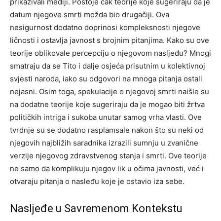
prikazivali mediji. Postoje čak teorije koje sugeriraju da je
datum njegove smrti možda bio drugačiji.
Ova
nesigurnost dodatno doprinosi kompleksnosti njegove
ličnosti i ostavlja javnost s brojnim pitanjima. Kako su ove
teorije oblikovale percepciju o njegovom nasljeđu? Mnogi
smatraju da se Tito i dalje osjeća prisutnim u kolektivnoj
svjesti naroda, iako su odgovori na mnoga pitanja ostali
nejasni.
Osim toga, spekulacije o njegovoj smrti naišle su
na dodatne teorije koje sugeriraju da je mogao biti žrtva
političkih intriga i sukoba unutar samog vrha vlasti. Ove
tvrdnje su se dodatno rasplamsale nakon što su neki od
njegovih najbližih saradnika izrazili sumnju u zvanične
verzije njegovog zdravstvenog stanja i smrti.
Ove teorije
ne samo da komplikuju njegov lik u očima javnosti, već i
otvaraju pitanja o nasleđu koje je ostavio iza sebe.
Nasljeđe u Savremenom Kontekstu