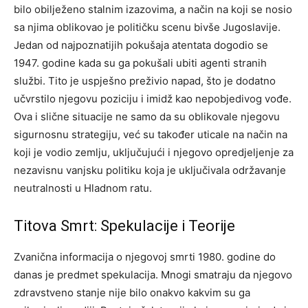
bilo obilježeno stalnim izazovima, a način na koji se nosio
sa njima oblikovao je političku scenu bivše Jugoslavije.
Jedan od najpoznatijih pokušaja atentata dogodio se
1947. godine kada su ga pokušali ubiti agenti stranih
službi. Tito je uspješno preživio napad, što je dodatno
učvrstilo njegovu poziciju i imidž kao nepobjedivog vođe.
Ova i slične situacije ne samo da su oblikovale njegovu
sigurnosnu strategiju, već su također uticale na način na
koji je vodio zemlju, uključujući i njegovo opredjeljenje za
nezavisnu vanjsku politiku koja je uključivala održavanje
neutralnosti u Hladnom ratu.
Titova Smrt: Spekulacije i Teorije
Zvanična informacija o njegovoj smrti 1980. godine do
danas je predmet spekulacija. Mnogi smatraju da njegovo
zdravstveno stanje nije bilo onakvo kakvim su ga