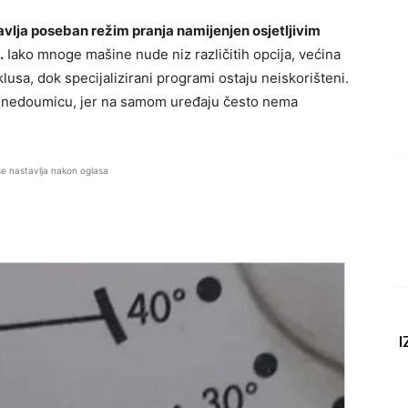
lja poseban režim pranja namijenjen osjetljivim
.
Iako mnoge mašine nude niz različitih opcija, većina
lusa, dok specijalizirani programi ostaju neiskorišteni.
a nedoumicu, jer na samom uređaju često nema
se nastavlja nakon oglasa
I