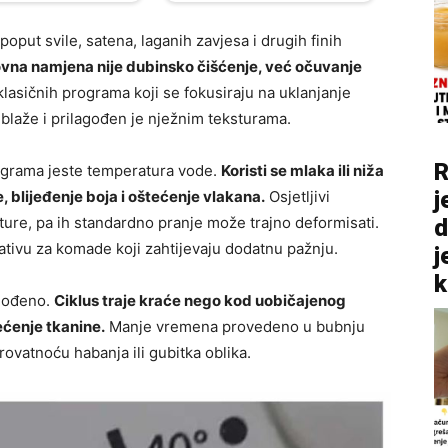
poput svile, satena, laganih zavjesa i drugih finih
vna namjena nije dubinsko čišćenje, već očuvanje
klasičnih programa koji se fokusiraju na uklanjanje
o blaže i prilagođen je nježnim teksturama.
R
rograma jeste temperatura vode.
Koristi se mlaka ili niža
j
, blijeđenje boja i oštećenje vlakana.
Osjetljivi
ure, pa ih standardno pranje može trajno deformisati.
d
ativu za komade koji zahtijevaju dodatnu pažnju.
j
k
agođeno.
Ciklus traje kraće nego kod uobičajenog
ćenje tkanine.
Manje vremena provedeno u bubnju
rovatnoću habanja ili gubitka oblika.