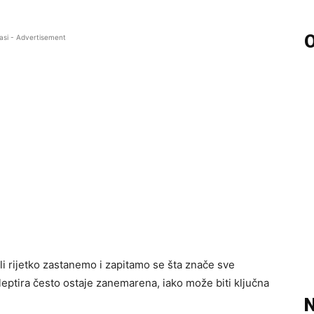
O
asi - Advertisement
i rijetko zastanemo i zapitamo se šta znače sve
leptira često ostaje zanemarena, iako može biti ključna
N