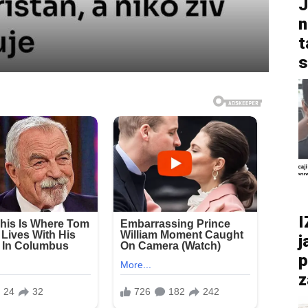
J
n
t
s
I
j
p
z