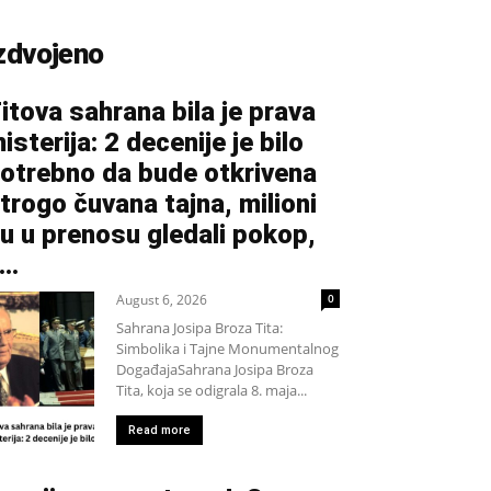
zdvojeno
itova sahrana bila je prava
isterija: 2 decenije je bilo
otrebno da bude otkrivena
trogo čuvana tajna, milioni
u u prenosu gledali pokop,
...
August 6, 2026
0
Sahrana Josipa Broza Tita:
Simbolika i Tajne Monumentalnog
DogađajaSahrana Josipa Broza
Tita, koja se odigrala 8. maja...
Read more