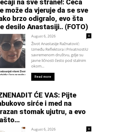
ecaji na sve strane!: Ceca
e može da vjeruje da se sve
ako brzo odigralo, evo šta
e desilo Anastasiji.. (FOTO)
August 6, 2026
0
Život Anastasije Ražnatović:
Između Reflektora i PrivatnostiU
savremenom društvu, gdje su
javne ličnosti često pod stalnim
okom...
Read more
ZNENADIT ĆE VAS: Pijte
abukovo sirće i med na
razan stomak ujutru, a evo
ašto…
August 6, 2026
0