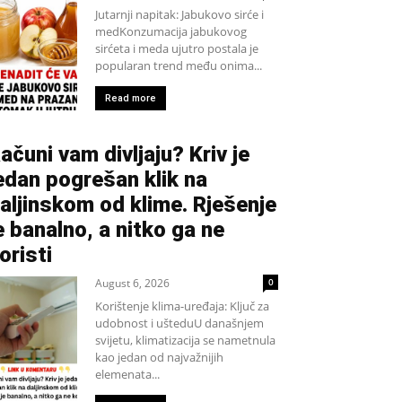
Jutarnji napitak: Jabukovo sirće i
medKonzumacija jabukovog
sirćeta i meda ujutro postala je
popularan trend među onima...
Read more
ačuni vam divljaju? Kriv je
edan pogrešan klik na
aljinskom od klime. Rješenje
e banalno, a nitko ga ne
oristi
August 6, 2026
0
Korištenje klima-uređaja: Ključ za
udobnost i ušteduU današnjem
svijetu, klimatizacija se nametnula
kao jedan od najvažnijih
elemenata...