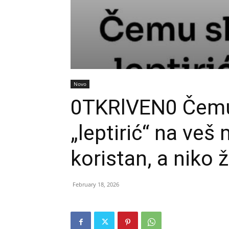
Novo
0TKRlVEN0 Čemu
„leptirić“ na veš
koristan, a niko 
February 18, 2026