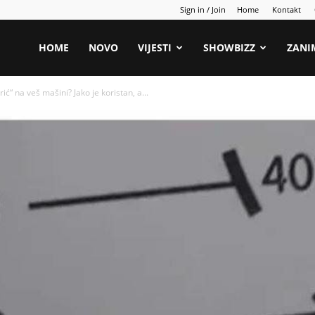
Sign in / Join
Home
Kontakt
HOME
NOVO
VIJESTI
SHOWBIZZ
ZANI
“ na veš mašini? Jako je koristan, a...