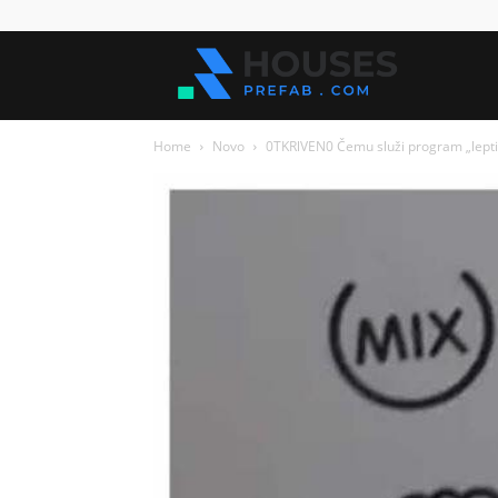
Kuće
Home
Novo
0TKRlVEN0 Čemu služi program „leptirić
za
sve