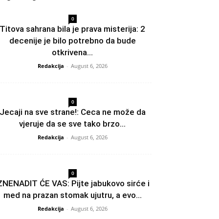
0
Titova sahrana bila je prava misterija: 2
decenije je bilo potrebno da bude
otkrivena...
Redakcija
-
August 6, 2026
0
Jecaji na sve strane!: Ceca ne može da
vjeruje da se sve tako brzo...
Redakcija
-
August 6, 2026
0
ZNENADIT ĆE VAS: Pijte jabukovo sirće i
med na prazan stomak ujutru, a evo...
Redakcija
-
August 6, 2026