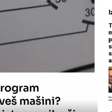
I
T
m
p
s
s
a