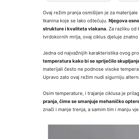
Ovaj režim pranja osmišljen je za materijale 
tkanina koje se lako oštećuju.
Njegova osno
strukture i kvaliteta vlakana.
Za razliku od 
tvrdokornih mrlja, ovaj ciklus djeluje znatn
Jedna od najvažnijih karakteristika ovog p
temperatura kako bi se spriječilo skupljanje
materijali često ne podnose visoke temperat
Upravo zato ovaj režim nudi sigurniju altern
Osim temperature, i trajanje ciklusa je pril
pranja, čime se smanjuje mehaničko optere
znači i manje trenja, a samim tim i manju vje