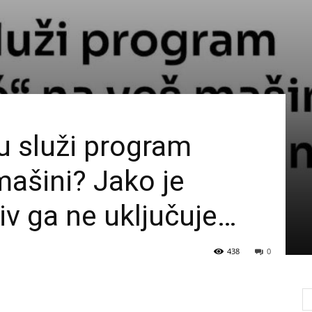
 služi program
 mašini? Jako je
živ ga ne uključuje…
438
0