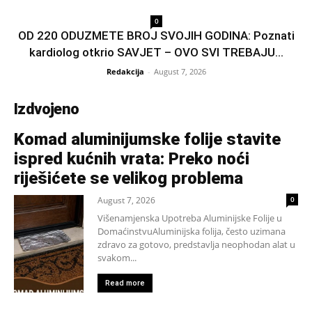
0
OD 220 ODUZMETE BROJ SVOJIH GODINA: Poznati
kardiolog otkrio SAVJET – OVO SVI TREBAJU...
Redakcija
-
August 7, 2026
Izdvojeno
Komad aluminijumske folije stavite
ispred kućnih vrata: Preko noći
riješićete se velikog problema
August 7, 2026
0
Višenamjenska Upotreba Aluminijske Folije u
DomaćinstvuAluminijska folija, često uzimana
zdravo za gotovo, predstavlja neophodan alat u
svakom...
Read more