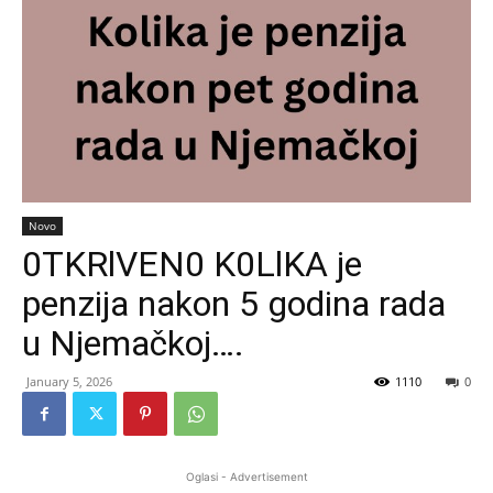
Novo
0TKRlVEN0 K0LlKA je
penzija nakon 5 godina rada
u Njemačkoj….
January 5, 2026
1110
0
Oglasi - Advertisement