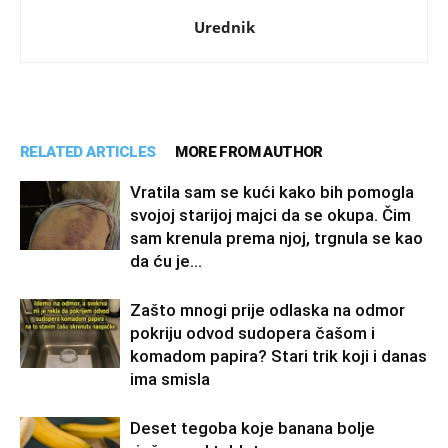
Urednik
RELATED ARTICLES
MORE FROM AUTHOR
Vratila sam se kući kako bih pomogla
svojoj starijoj majci da se okupa. Čim
sam krenula prema njoj, trgnula se kao
da ću je...
Zašto mnogi prije odlaska na odmor
pokriju odvod sudopera čašom i
komadom papira? Stari trik koji i danas
ima smisla
Deset tegoba koje banana bolje