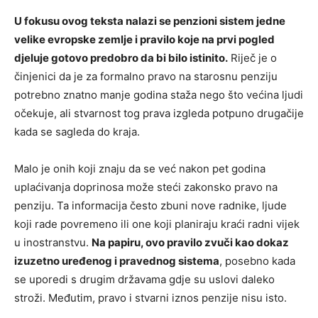
U fokusu ovog teksta nalazi se penzioni sistem jedne
velike evropske zemlje i pravilo koje na prvi pogled
djeluje gotovo predobro da bi bilo istinito.
Riječ je o
činjenici da je za formalno pravo na starosnu penziju
potrebno znatno manje godina staža nego što većina ljudi
očekuje, ali stvarnost tog prava izgleda potpuno drugačije
kada se sagleda do kraja.
Malo je onih koji znaju da se već nakon pet godina
uplaćivanja doprinosa može steći zakonsko pravo na
penziju. Ta informacija često zbuni nove radnike, ljude
koji rade povremeno ili one koji planiraju kraći radni vijek
u inostranstvu.
Na papiru, ovo pravilo zvuči kao dokaz
izuzetno uređenog i pravednog sistema
, posebno kada
se uporedi s drugim državama gdje su uslovi daleko
stroži. Međutim, pravo i stvarni iznos penzije nisu isto.