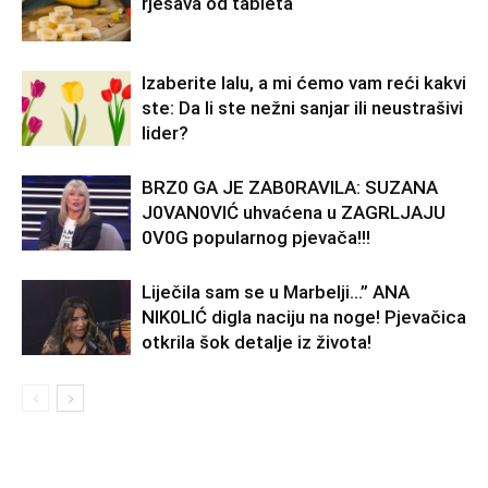
rješava od tableta
Izaberite lalu, a mi ćemo vam reći kakvi
ste: Da li ste nežni sanjar ili neustrašivi
lider?
BRZ0 GA JE ZAB0RAVlLA: SUZANA
J0VAN0VIĆ uhvaćena u ZAGRLJAJU
0V0G popularnog pjevača!!!
Liječila sam se u Marbelji…” ANA
NlK0LlĆ digla naciju na noge! Pjevačica
otkrila šok detalje iz života!