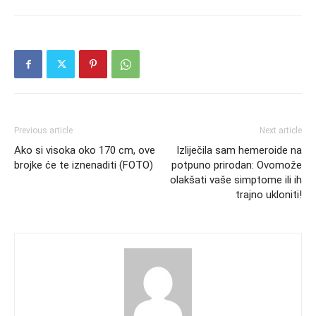
Previous article
Next article
Ako si visoka oko 170 cm, ove
Izliječila sam hemeroide na
brojke će te iznenaditi (FOTO)
potpuno prirodan: Ovomože
olakšati vaše simptome ili ih
trajno ukloniti!