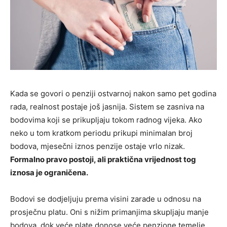
Kada se govori o penziji ostvarnoj nakon samo pet godina
rada, realnost postaje još jasnija. Sistem se zasniva na
bodovima koji se prikupljaju tokom radnog vijeka. Ako
neko u tom kratkom periodu prikupi minimalan broj
bodova, mjesečni iznos penzije ostaje vrlo nizak.
Formalno pravo postoji, ali praktična vrijednost tog
iznosa je ograničena.
Bodovi se dodjeljuju prema visini zarade u odnosu na
prosječnu platu. Oni s nižim primanjima skupljaju manje
bodova, dok veće plate donose veće penzione temelje.