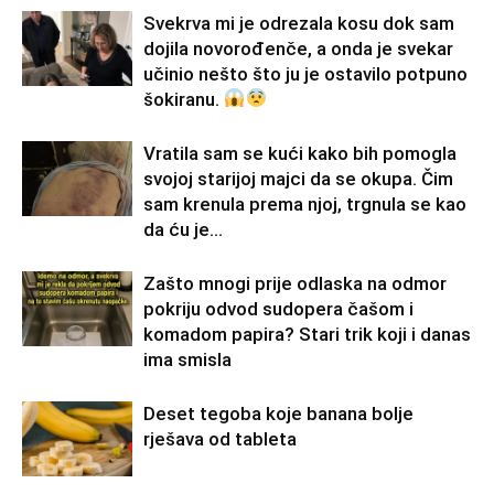
Svekrva mi je odrezala kosu dok sam
dojila novorođenče, a onda je svekar
učinio nešto što ju je ostavilo potpuno
šokiranu.
Vratila sam se kući kako bih pomogla
svojoj starijoj majci da se okupa. Čim
sam krenula prema njoj, trgnula se kao
da ću je...
Zašto mnogi prije odlaska na odmor
pokriju odvod sudopera čašom i
komadom papira? Stari trik koji i danas
ima smisla
Deset tegoba koje banana bolje
rješava od tableta