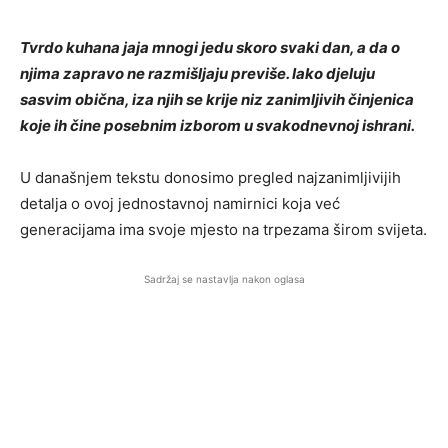
Tvrdo kuhana jaja mnogi jedu skoro svaki dan, a da o
njima zapravo ne razmišljaju previše. Iako djeluju
sasvim obična, iza njih se krije niz zanimljivih činjenica
koje ih čine posebnim izborom u svakodnevnoj ishrani.
U današnjem tekstu donosimo pregled najzanimljivijih
detalja o ovoj jednostavnoj namirnici koja već
generacijama ima svoje mjesto na trpezama širom svijeta.
Sadržaj se nastavlja nakon oglasa