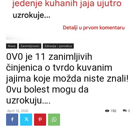
Novo
Zanimljivosti
Zdravlje i porodica
0V0 je 11 zanimljivih
činjenica o tvrdo kuvanim
jajima koje možda niste znali!
0vu bolest mogu da
uzrokuju….
April 16, 2026
192
0