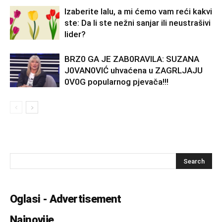
Izaberite lalu, a mi ćemo vam reći kakvi
ste: Da li ste nežni sanjar ili neustrašivi
lider?
BRZ0 GA JE ZAB0RAVlLA: SUZANA
J0VAN0VIĆ uhvaćena u ZAGRLJAJU
0V0G popularnog pjevača!!!
Oglasi - Advertisement
Najnovije