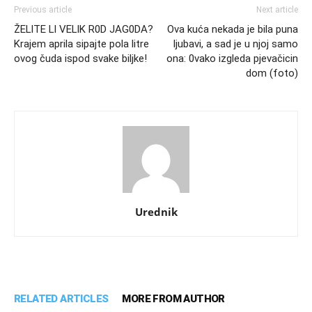
Previous article
Next article
ŽELlTE Ll VELlK R0D JAG0DA?
Ova kuća nekada je bila puna
Krajem aprila sipajte pola litre
ljubavi, a sad je u njoj samo
ovog čuda ispod svake biljke!
ona: 0vako izgleda pjevačicin
dom (foto)
Urednik
RELATED ARTICLES
MORE FROM AUTHOR