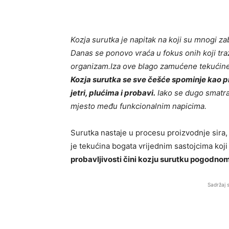
Kozja surutka je napitak na koji su mnogi za
Danas se ponovo vraća u fokus onih koji traž
organizam.Iza ove blago zamućene tekućine 
Kozja surutka se sve češće spominje kao pr
jetri, plućima i probavi.
Iako se dugo smatra
mjesto među funkcionalnim napicima.
Surutka nastaje u procesu proizvodnje sira, k
je tekućina bogata vrijednim sastojcima koj
probavljivosti čini kozju surutku pogodno
Sadržaj 