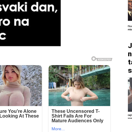
J
n
t
s