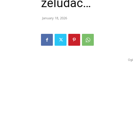
želudac…
January 18, 2026
Ogl