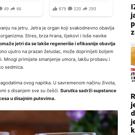
I
j
p
nju na jetru. Jetra je organ koji svakodnevno obavlja
z
 organizma. Stres, brza hrana, lijekovi i loše navike
maže jetri da se lakše regeneriše i efikasnije obavlja
o ujutro na prazan želudac, može doprinijeti boljem
či. Mnogi primijete smanjenje umora, lakšu probavu i
ko sedmica.
o blagodatima ovog napitka. U savremenom načinu života,
emi s disanjem sve su češći.
Surutka sadrži supstance
R
cesa u disajnim putevima.
j
d
j
k