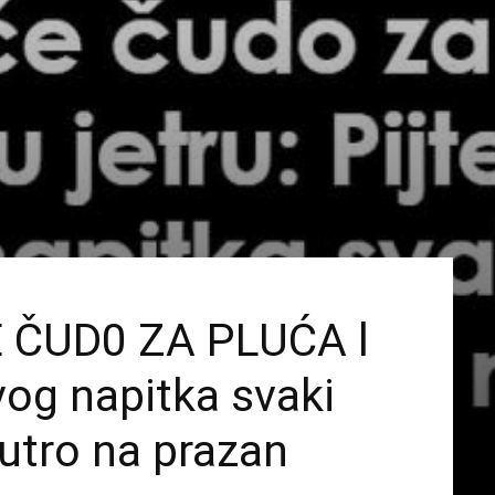
 ČUD0 ZA PLUĆA l
og napitka svaki
jutro na prazan