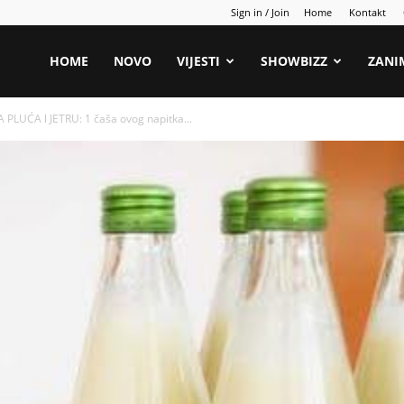
Sign in / Join
Home
Kontakt
HOME
NOVO
VIJESTI
SHOWBIZZ
ZANI
PLUĆA l JETRU: 1 čaša ovog napitka...