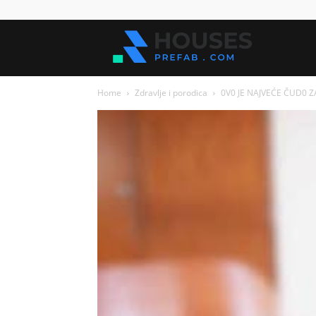
Kuće
Home
Zdravlje i porodica
0V0 JE NAJVEĆE ČUD0 ZA 
za
sve