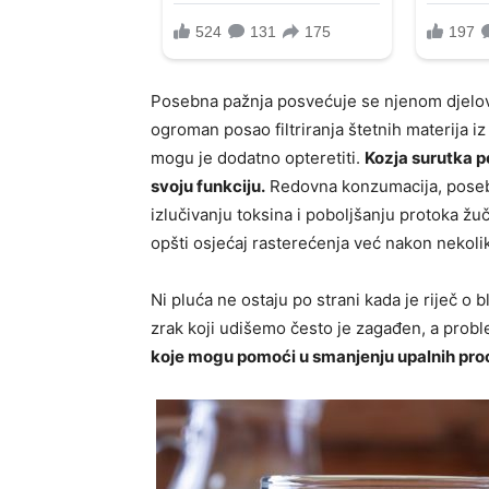
Posebna pažnja posvećuje se njenom djelova
ogroman posao filtriranja štetnih materija iz
mogu je dodatno opteretiti.
Kozja surutka po
svoju funkciju.
Redovna konzumacija, posebn
izlučivanju toksina i poboljšanju protoka žu
opšti osjećaj rasterećenja već nakon nekoli
Ni pluća ne ostaju po strani kada je riječ 
zrak koji udišemo često je zagađen, a probl
koje mogu pomoći u smanjenju upalnih pro