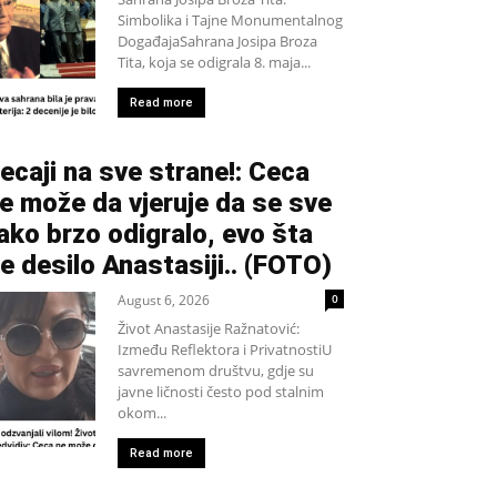
Simbolika i Tajne Monumentalnog
DogađajaSahrana Josipa Broza
Tita, koja se odigrala 8. maja...
Read more
ecaji na sve strane!: Ceca
e može da vjeruje da se sve
ako brzo odigralo, evo šta
e desilo Anastasiji.. (FOTO)
August 6, 2026
0
Život Anastasije Ražnatović:
Između Reflektora i PrivatnostiU
savremenom društvu, gdje su
javne ličnosti često pod stalnim
okom...
Read more