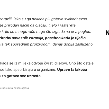
boravili, iako su ga nekada pili gotovo svakodnevno.
e prirodan način da ojačaju tijelo i rasterete
krije se mnogo više nego što izgleda na prvi pogled.
N
irodni saveznik zdravlja, posebno kada je riječ o
la tek sporednim proizvodom, danas dobija zasluženo
ada se iz mlijeka odvoje čvrsti dijelovi. Ono što ostaje
i se lako apsorbiraju u organizmu.
Upravo ta lakoća
m za gotovo sve uzraste.
se nastavlja nakon oglasa