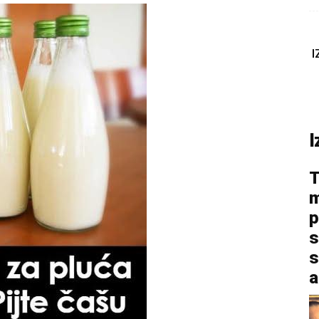
I
I
T
m
p
s
s
a