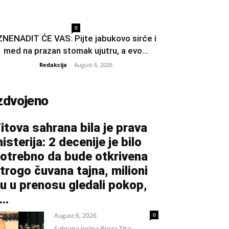
0
ZNENADIT ĆE VAS: Pijte jabukovo sirće i
med na prazan stomak ujutru, a evo...
Redakcija
-
August 6, 2026
zdvojeno
itova sahrana bila je prava
isterija: 2 decenije je bilo
otrebno da bude otkrivena
trogo čuvana tajna, milioni
u u prenosu gledali pokop,
...
August 6, 2026
0
Sahrana Josipa Broza Tita: