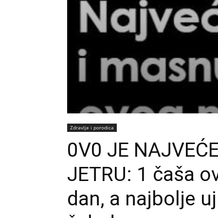
Zdravlje i porodica
0V0 JE NAJVEĆE
JETRU: 1 čaša ov
dan, a najbolje u