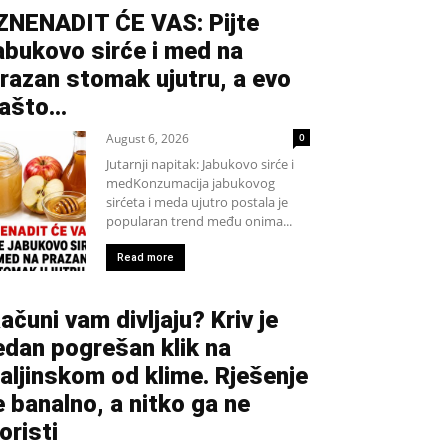
ZNENADIT ĆE VAS: Pijte
abukovo sirće i med na
razan stomak ujutru, a evo
ašto…
August 6, 2026
0
Jutarnji napitak: Jabukovo sirće i
medKonzumacija jabukovog
sirćeta i meda ujutro postala je
popularan trend među onima...
Read more
ačuni vam divljaju? Kriv je
edan pogrešan klik na
aljinskom od klime. Rješenje
e banalno, a nitko ga ne
oristi