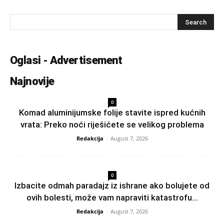
Oglasi - Advertisement
Najnovije
0
Komad aluminijumske folije stavite ispred kućnih
vrata: Preko noći riješićete se velikog problema
Redakcija
-
August 7, 2026
0
Izbacite odmah paradajz iz ishrane ako bolujete od
ovih bolesti, može vam napraviti katastrofu...
Redakcija
-
August 7, 2026