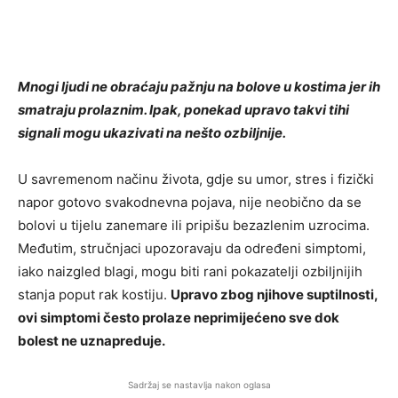
Mnogi ljudi ne obraćaju pažnju na bolove u kostima jer ih
smatraju prolaznim. Ipak, ponekad upravo takvi tihi
signali mogu ukazivati na nešto ozbiljnije.
U savremenom načinu života, gdje su umor, stres i fizički
napor gotovo svakodnevna pojava, nije neobično da se
bolovi u tijelu zanemare ili pripišu bezazlenim uzrocima.
Međutim, stručnjaci upozoravaju da određeni simptomi,
iako naizgled blagi, mogu biti rani pokazatelji ozbiljnijih
stanja poput
rak kostiju
.
Upravo zbog njihove suptilnosti,
ovi simptomi često prolaze neprimijećeno sve dok
bolest ne uznapreduje.
Sadržaj se nastavlja nakon oglasa