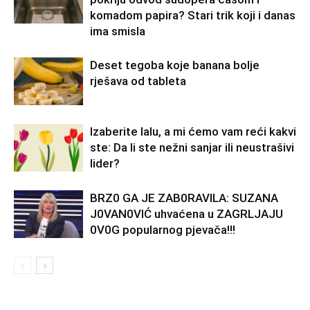
komadom papira? Stari trik koji i danas
ima smisla
Deset tegoba koje banana bolje
rješava od tableta
Izaberite lalu, a mi ćemo vam reći kakvi
ste: Da li ste nežni sanjar ili neustrašivi
lider?
BRZ0 GA JE ZAB0RAVlLA: SUZANA
J0VAN0VIĆ uhvaćena u ZAGRLJAJU
0V0G popularnog pjevača!!!