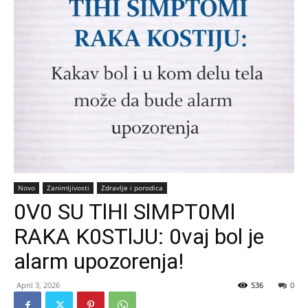
Novo
Zanimljivosti
Zdravlje i porodica
0V0 SU TlHl SlMPT0Ml
RAKA K0STlJU: 0vaj bol je
alarm upozorenja!
April 3, 2026
536
0