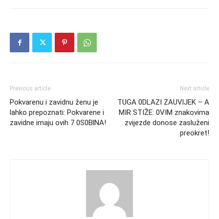
Previous article
Next article
Pokvarenu i zavidnu ženu je
TUGA 0DLAZI ZAUVlJEK – A
lahko prepoznati: Pokvarene i
MIR STIŽE: 0VIM znakovima
zavidne imaju ovih 7 0S0BlNA!
zvijezde donose zasluženi
preokret!