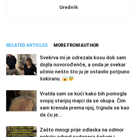
Urednik
RELATED ARTICLES
MORE FROM AUTHOR
Svekrva mi je odrezala kosu dok sam
dojila novorođenče, a onda je svekar
učinio nešto što ju je ostavilo potpuno
šokiranu.
Vratila sam se kući kako bih pomogla
svojoj starijoj majci da se okupa. Čim
sam krenula prema njoj, trgnula se kao
da ću je...
Zašto mnogi prije odlaska na odmor
pokriju odvod sudopera čašom i