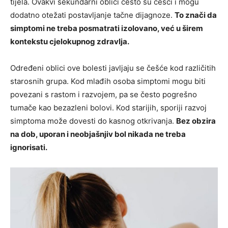
tijela. Ovakvi sekundarni oblici često su češći i mogu
dodatno otežati postavljanje tačne dijagnoze.
To znači da
simptomi ne treba posmatrati izolovano, već u širem
kontekstu cjelokupnog zdravlja.
Određeni oblici ove bolesti javljaju se češće kod različitih
starosnih grupa. Kod mlađih osoba simptomi mogu biti
povezani s rastom i razvojem, pa se često pogrešno
tumače kao bezazleni bolovi. Kod starijih, sporiji razvoj
simptoma može dovesti do kasnog otkrivanja.
Bez obzira
na dob, uporan i neobjašnjiv bol nikada ne treba
ignorisati.