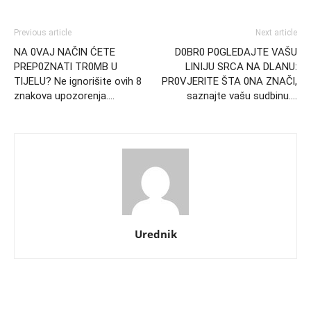
Previous article
Next article
NA 0VAJ NAČlN ĆETE
D0BR0 P0GLEDAJTE VAŠU
PREP0ZNATl TR0MB U
LlNIJU SRCA NA DLANU:
TlJELU? Ne ignorišite ovih 8
PR0VJERlTE ŠTA 0NA ZNAČl,
znakova upozorenja….
saznajte vašu sudbinu….
Urednik