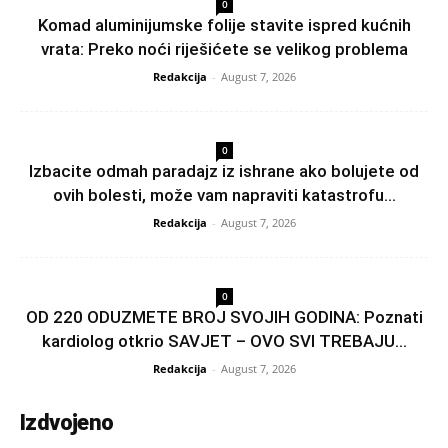
0
Komad aluminijumske folije stavite ispred kućnih
vrata: Preko noći riješićete se velikog problema
Redakcija
-
August 7, 2026
0
Izbacite odmah paradajz iz ishrane ako bolujete od
ovih bolesti, može vam napraviti katastrofu...
Redakcija
-
August 7, 2026
0
OD 220 ODUZMETE BROJ SVOJIH GODINA: Poznati
kardiolog otkrio SAVJET – OVO SVI TREBAJU...
Redakcija
-
August 7, 2026
Izdvojeno