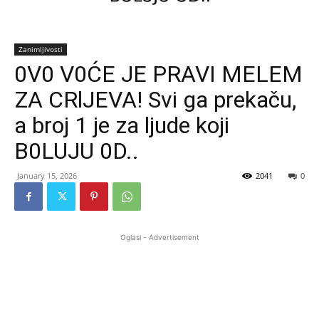
Zanimljivosti
0V0 V0ĆE JE PRAVI MELEM
ZA CRlJEVA! Svi ga prekaču,
a broj 1 je za ljude koji
B0LUJU 0D..
January 15, 2026
2041
0
Oglasi - Advertisement