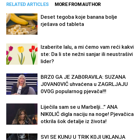
RELATED ARTICLES
MORE FROM AUTHOR
Deset tegoba koje banana bolje
rješava od tableta
Izaberite lalu, a mi ćemo vam reći kakvi
ste: Da li ste nežni sanjar ili neustrašivi
lider?
BRZ0 GA JE ZAB0RAVlLA: SUZANA
J0VAN0VIĆ uhvaćena u ZAGRLJAJU
0V0G popularnog pjevača!!!
Liječila sam se u Marbelji…” ANA
NlK0LlĆ digla naciju na noge! Pjevačica
otkrila šok detalje iz života!
SVl SE KUNU U TRlK K0Jl UKLANJA