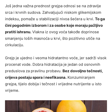
Još jedna važna prednost grejpa odnosi se na zdravlje
srca i krvnih sudova. Zahvaljujući niskom glikemijskom
indeksu, pomaže u stabilizaciji nivoa šećera u krvi.
To ga
čini pogodnim izborom i za osobe koje moraju pažljivo
pratiti ishranu.
Vlakna iz ovog voća takođe doprinose
smanjenju loših masnoća u krvi, što pozitivno utiče na
cirkulaciju.
Grejp je ujedno i veoma hidratantno voće, jer sadrži visok
procenat vode. Dobra hidratacija je jedan od osnovnih
preduslova za pravilnu probavu.
Bez dovoljno tečnosti,
crijeva postaju spora i neefikasna.
Konzumiranjem
grejpa, tijelo dobija i tečnost i vrijedne nutrijente u isto
vrijeme.