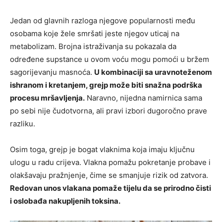
Jedan od glavnih razloga njegove popularnosti među
osobama koje žele smršati jeste njegov uticaj na
metabolizam. Brojna istraživanja su pokazala da
određene supstance u ovom voću mogu pomoći u bržem
sagorijevanju masnoća.
U kombinaciji sa uravnoteženom
ishranom i kretanjem, grejp može biti snažna podrška
procesu mršavljenja.
Naravno, nijedna namirnica sama
po sebi nije čudotvorna, ali pravi izbori dugoročno prave
razliku.
Osim toga, grejp je bogat vlaknima koja imaju ključnu
ulogu u radu crijeva. Vlakna pomažu pokretanje probave i
olakšavaju pražnjenje, čime se smanjuje rizik od zatvora.
Redovan unos vlakana pomaže tijelu da se prirodno čisti
i oslobađa nakupljenih toksina.