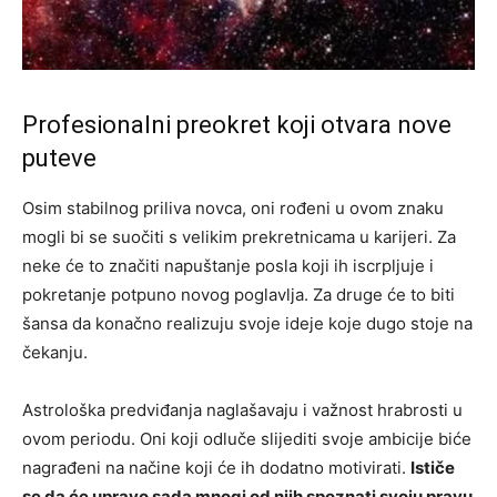
Profesionalni preokret koji otvara nove
puteve
Osim stabilnog priliva novca, oni rođeni u ovom znaku
mogli bi se suočiti s velikim prekretnicama u karijeri. Za
neke će to značiti napuštanje posla koji ih iscrpljuje i
pokretanje potpuno novog poglavlja. Za druge će to biti
šansa da konačno realizuju svoje ideje koje dugo stoje na
čekanju.
Astrološka predviđanja naglašavaju i važnost hrabrosti u
ovom periodu. Oni koji odluče slijediti svoje ambicije biće
nagrađeni na načine koji će ih dodatno motivirati.
Ističe
se da će upravo sada mnogi od njih spoznati svoju pravu