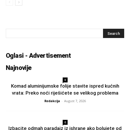
Oglasi - Advertisement
Najnovije
0
Komad aluminijumske folije stavite ispred kućnih
vrata: Preko noći riješićete se velikog problema
Redakcija
-
August 7, 2026
0
Izbacite odmah paradajz iz ishrane ako bolujete od