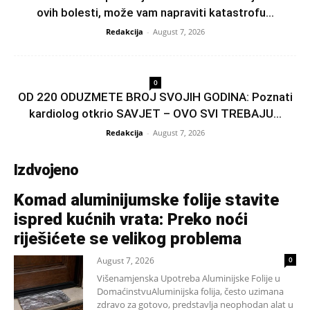
ovih bolesti, može vam napraviti katastrofu...
Redakcija
-
August 7, 2026
0
OD 220 ODUZMETE BROJ SVOJIH GODINA: Poznati
kardiolog otkrio SAVJET – OVO SVI TREBAJU...
Redakcija
-
August 7, 2026
Izdvojeno
Komad aluminijumske folije stavite
ispred kućnih vrata: Preko noći
riješićete se velikog problema
August 7, 2026
0
Višenamjenska Upotreba Aluminijske Folije u
DomaćinstvuAluminijska folija, često uzimana
zdravo za gotovo, predstavlja neophodan alat u