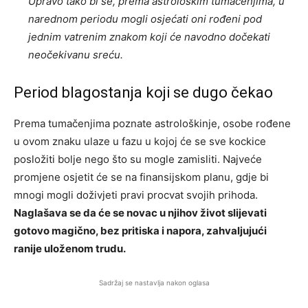
Upravo tako bi se, prema astrološkim tumačenjima, u
narednom periodu mogli osjećati oni rođeni pod
jednim vatrenim znakom koji će navodno dočekati
neočekivanu sreću.
Period blagostanja koji se dugo čekao
Prema tumačenjima poznate astrološkinje, osobe rođene
u ovom znaku ulaze u fazu u kojoj će se sve kockice
posložiti bolje nego što su mogle zamisliti. Najveće
promjene osjetit će se na finansijskom planu, gdje bi
mnogi mogli doživjeti pravi procvat svojih prihoda.
Naglašava se da će se novac u njihov život slijevati
gotovo magično, bez pritiska i napora, zahvaljujući
ranije uloženom trudu.
Sadržaj se nastavlja nakon oglasa