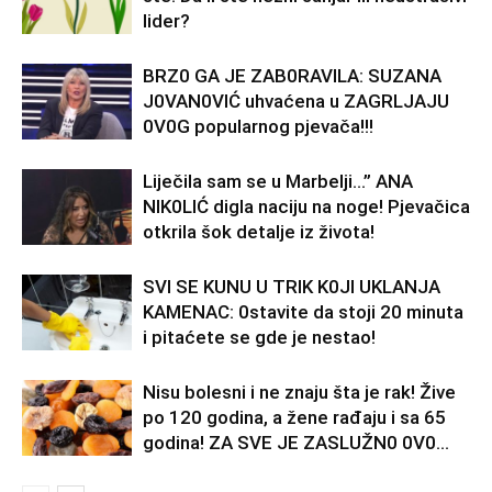
lider?
BRZ0 GA JE ZAB0RAVlLA: SUZANA
J0VAN0VIĆ uhvaćena u ZAGRLJAJU
0V0G popularnog pjevača!!!
Liječila sam se u Marbelji…” ANA
NlK0LlĆ digla naciju na noge! Pjevačica
otkrila šok detalje iz života!
SVl SE KUNU U TRlK K0Jl UKLANJA
KAMENAC: 0stavite da stoji 20 minuta
i pitaćete se gde je nestao!
Nisu bolesni i ne znaju šta je rak! Žive
po 120 godina, a žene rađaju i sa 65
godina! ZA SVE JE ZASLUŽN0 0V0...