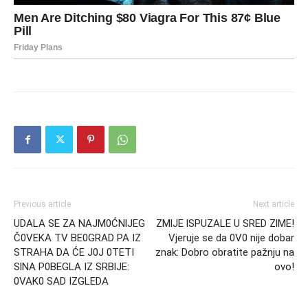
Previous article
Next article
UDALA SE ZA NAJM0ĆNlJEG
ZMlJE lSPUZALE U SRED ZlME!
Č0VEKA TV BE0GRAD PA IZ
Vjeruje se da 0V0 nije dobar
STRAHA DA ĆE J0J 0TETI
znak: Dobro obratite pažnju na
SlNA P0BEGLA IZ SRBlJE:
ovo!
0VAK0 SAD IZGLEDA