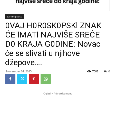
Zanimljivosti
0VAJ H0R0SK0PSKl ZNAK
ĆE lMATl NAJVlŠE SREĆE
D0 KRAJA G0DlNE: Novac
će se slivati u njihove
džepove….
November 24, 2025
7302
0
Oglasi - Advertisement