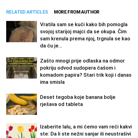
RELATED ARTICLES
MORE FROM AUTHOR
Vratila sam se kući kako bih pomogla
svojoj starijoj majci da se okupa. Čim
sam krenula prema njoj, trgnula se kao
da ću je...
Zašto mnogi prije odlaska na odmor
pokriju odvod sudopera čašom i
komadom papira? Stari trik koji i danas
ima smisla
Deset tegoba koje banana bolje
rješava od tableta
Izaberite lalu, a mi ćemo vam reći kakvi
ste: Da li ste nežni sanjar ili neustrašivi