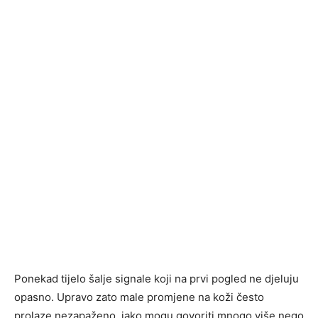
Ponekad tijelo šalje signale koji na prvi pogled ne djeluju
opasno. Upravo zato male promjene na koži često
prolaze nezapaženo, iako mogu govoriti mnogo više nego