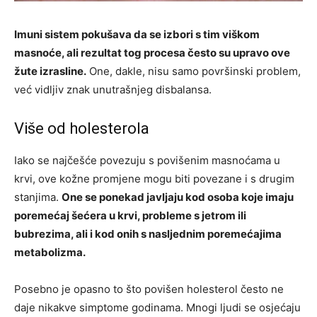
Imuni sistem pokušava da se izbori s tim viškom
masnoće, ali rezultat tog procesa često su upravo ove
žute izrasline.
One, dakle, nisu samo površinski problem,
već vidljiv znak unutrašnjeg disbalansa.
Više od holesterola
Iako se najčešće povezuju s povišenim masnoćama u
krvi, ove kožne promjene mogu biti povezane i s drugim
stanjima.
One se ponekad javljaju kod osoba koje imaju
poremećaj šećera u krvi, probleme s jetrom ili
bubrezima, ali i kod onih s nasljednim poremećajima
metabolizma.
Posebno je opasno to što povišen holesterol često ne
daje nikakve simptome godinama. Mnogi ljudi se osjećaju