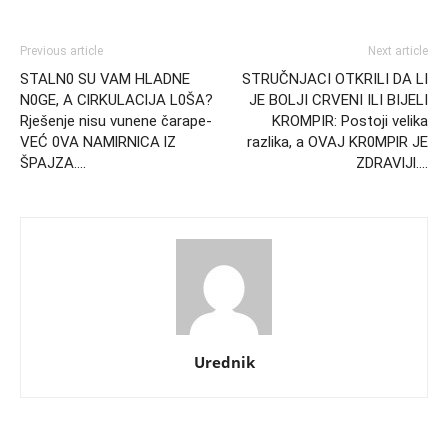
Previous article
Next article
STALN0 SU VAM HLADNE
STRUČNJACI OTKRILI DA LI
N0GE, A ClRKULAClJA L0ŠA?
JE BOLJI CRVENI ILI BIJELI
Rješenje nisu vunene čarape-
KROMPIR: Postoji velika
VEĆ 0VA NAMlRNlCA lZ
razlika, a OVAJ KR0MPlR JE
ŠPAJZA….
ZDRAVlJl….
Urednik