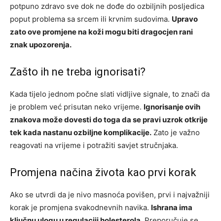
potpuno zdravo sve dok ne dođe do ozbiljnih posljedica
poput problema sa srcem ili krvnim sudovima.
Upravo
zato ove promjene na koži mogu biti dragocjen rani
znak upozorenja.
Zašto ih ne treba ignorisati?
Kada tijelo jednom počne slati vidljive signale, to znači da
je problem već prisutan neko vrijeme.
Ignorisanje ovih
znakova može dovesti do toga da se pravi uzrok otkrije
tek kada nastanu ozbiljne komplikacije.
Zato je važno
reagovati na vrijeme i potražiti savjet stručnjaka.
Promjena načina života kao prvi korak
Ako se utvrdi da je nivo masnoća povišen, prvi i najvažniji
korak je promjena svakodnevnih navika.
Ishrana ima
ključnu ulogu u regulaciji holesterola.
Preporučuje se