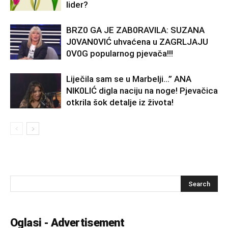
lider?
BRZ0 GA JE ZAB0RAVlLA: SUZANA
J0VAN0VIĆ uhvaćena u ZAGRLJAJU
0V0G popularnog pjevača!!!
Liječila sam se u Marbelji…” ANA
NlK0LlĆ digla naciju na noge! Pjevačica
otkrila šok detalje iz života!
Oglasi - Advertisement