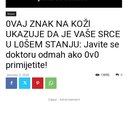
Novo
0VAJ ZNAK NA KOŽl
UKAZUJE DA JE VAŠE SRCE
U L0ŠEM STANJU: Javite se
doktoru odmah ako 0v0
primijetite!
January 3, 2026
13095
0
Oglasi - Advertisement