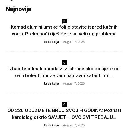
Najnovije
0
Komad aluminijumske folije stavite ispred kućnih
vrata: Preko noći riješićete se velikog problema
Redakcija
-
August 7, 2026
0
Izbacite odmah paradajz iz ishrane ako bolujete od
ovih bolesti, može vam napraviti katastrofu...
Redakcija
-
August 7, 2026
0
OD 220 ODUZMETE BROJ SVOJIH GODINA: Poznati
kardiolog otkrio SAVJET – OVO SVI TREBAJU...
Redakcija
-
August 7, 2026