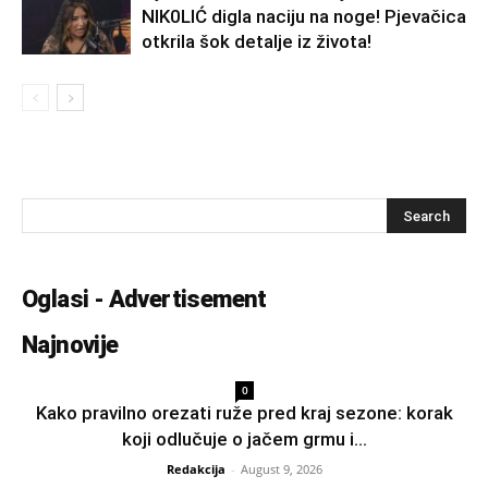
NlK0LlĆ digla naciju na noge! Pjevačica
otkrila šok detalje iz života!
Oglasi - Advertisement
Najnovije
0
Kako pravilno orezati ruže pred kraj sezone: korak
koji odlučuje o jačem grmu i...
Redakcija
-
August 9, 2026