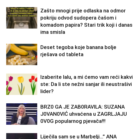
Zašto mnogi prije odlaska na odmor
pokriju odvod sudopera čašom i
komadom papira? Stari trik koji i danas
ima smisla
Deset tegoba koje banana bolje
rješava od tableta
Izaberite lalu, a mi ćemo vam reći kakvi
ste: Da li ste nežni sanjar ili neustrašivi
lider?
BRZ0 GA JE ZAB0RAVlLA: SUZANA
J0VAN0VIĆ uhvaćena u ZAGRLJAJU
0V0G popularnog pjevača!!!
Liječila sam se u Marbelji…” ANA