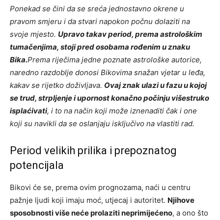
Ponekad se čini da se sreća jednostavno okrene u
pravom smjeru i da stvari napokon počnu dolaziti na
svoje mjesto.
Upravo takav period, prema astrološkim
tumačenjima, stoji pred osobama rođenim u znaku
Bika.
Prema riječima jedne poznate astrološke autorice,
naredno razdoblje donosi Bikovima snažan vjetar u leđa,
kakav se rijetko doživljava.
Ovaj znak ulazi u fazu u kojoj
se trud, strpljenje i upornost konačno počinju višestruko
isplaćivati
, i to na način koji može iznenaditi čak i one
koji su navikli da se oslanjaju isključivo na vlastiti rad.
Period velikih prilika i prepoznatog
potencijala
Bikovi će se, prema ovim prognozama, naći u centru
pažnje ljudi koji imaju moć, utjecaj i autoritet.
Njihove
sposobnosti više neće prolaziti neprimijećeno
, a ono što