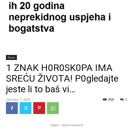
Novo
1 ZNAK H0R0SK0PA IMA
SREĆU ŽIVOTA! P0gledajte
jeste li to baš vi…
January 7, 2026
858
0
Oglasi - Advertisement