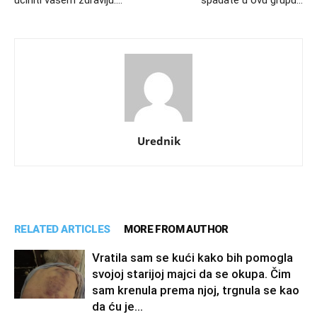
učiniti vašem zdravlju….
spadate u ovu grupu…
Urednik
RELATED ARTICLES
MORE FROM AUTHOR
Vratila sam se kući kako bih pomogla
svojoj starijoj majci da se okupa. Čim
sam krenula prema njoj, trgnula se kao
da ću je...