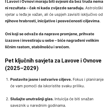
I Lavovi i Ovnovi moraju biti svjesni da bez truda nema
ni rezultata – čak ni kada zvijezde sarađuju.
Astrološki
vjetar u leđa je važan, ali će uspjeh zavisiti isključivo od
njihove hrabrosti, inicijative i posvećenosti ciljevima
.
Oni koji se odvaže da naprave promjene, prihvate
izazove i investiraju u sebe – biće nagrađeni velikim
ličnim rastom, stabilnošću i srećom.
Pet ključnih savjeta za Lavove i Ovnove
(2025–2029)
Postavite jasne i ostvarive ciljeve.
Fokus i planiranje
će vam pomoći da iskoristite svaku priliku.
Slušajte unutrašnji glas.
Intuicija će biti snažan
saveznik u narednim godinama.