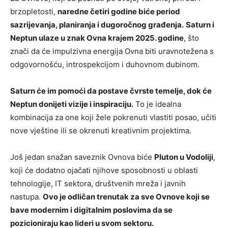
brzopletosti,
naredne četiri godine biće period
sazrijevanja, planiranja i dugoročnog građenja.
Saturn i
Neptun ulaze u znak Ovna krajem 2025. godine
, što
znači da će impulzivna energija Ovna biti uravnotežena s
odgovornošću, introspekcijom i duhovnom dubinom.
Saturn će im pomoći da postave čvrste temelje, dok će
Neptun donijeti vizije i inspiraciju.
To je idealna
kombinacija za one koji žele pokrenuti vlastiti posao, učiti
nove vještine ili se okrenuti kreativnim projektima.
Još jedan snažan saveznik Ovnova biće
Pluton u Vodoliji
,
koji će dodatno ojačati njihove sposobnosti u oblasti
tehnologije, IT sektora, društvenih mreža i javnih
nastupa.
Ovo je odličan trenutak za sve Ovnove koji se
bave modernim i digitalnim poslovima da se
pozicioniraju kao lideri u svom sektoru.