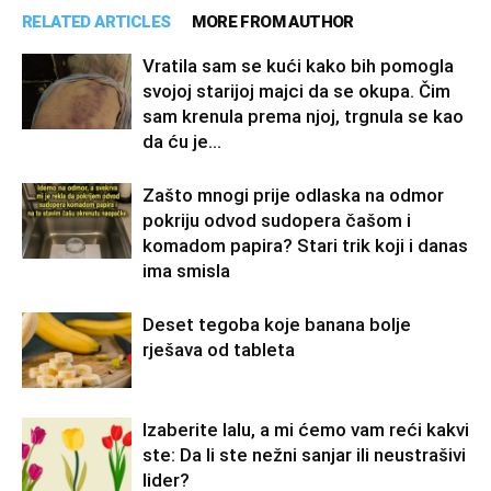
RELATED ARTICLES
MORE FROM AUTHOR
Vratila sam se kući kako bih pomogla
svojoj starijoj majci da se okupa. Čim
sam krenula prema njoj, trgnula se kao
da ću je...
Zašto mnogi prije odlaska na odmor
pokriju odvod sudopera čašom i
komadom papira? Stari trik koji i danas
ima smisla
Deset tegoba koje banana bolje
rješava od tableta
Izaberite lalu, a mi ćemo vam reći kakvi
ste: Da li ste nežni sanjar ili neustrašivi
lider?