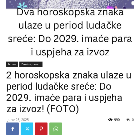
Novo
Zanimljivosti
2 horoskopska znaka ulaze u
period ludačke sreće: Do
2029. imaće para i uspjeha
za izvoz! (FOTO)
June 25, 2025
990
0