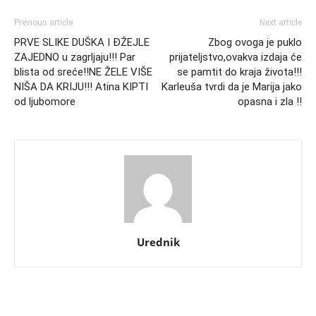
Previous article
Next article
PRVE SLIKE DUŠKA I ĐŽEJLE
Zbog ovoga je puklo
ZAJEDNO u zagrljaju!!! Par
prijateljstvo,ovakva izdaja će
blista od sreće!!NE ŽELE VIŠE
se pamtit do kraja života!!!
NIŠA DA KRIJU!!! Atina KIPTI
Karleuša tvrdi da je Marija jako
od ljubomore
opasna i zla !!
Urednik