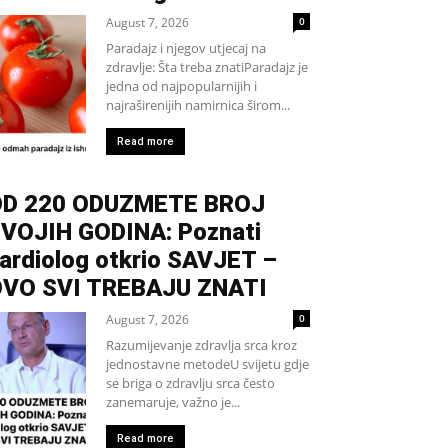
August 7, 2026
0
Paradajz i njegov utjecaj na
zdravlje: Šta treba znatiParadajz je
jedna od najpopularnijih i
najraširenijih namirnica širom...
Read more
D 220 ODUZMETE BROJ
VOJIH GODINA: Poznati
ardiolog otkrio SAVJET –
VO SVI TREBAJU ZNATI
August 7, 2026
0
Razumijevanje zdravlja srca kroz
jednostavne metodeU svijetu gdje
se briga o zdravlju srca često
zanemaruje, važno je...
Read more