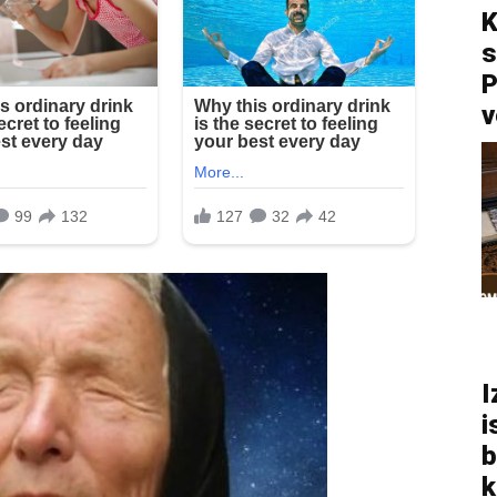
K
s
P
v
I
i
b
k