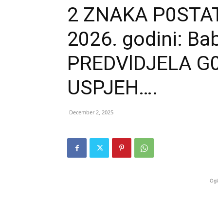
2 ZNAKA P0STAT
2026. godini: Ba
PREDVlDJELA G0
USPJEH….
December 2, 2025
Ogl