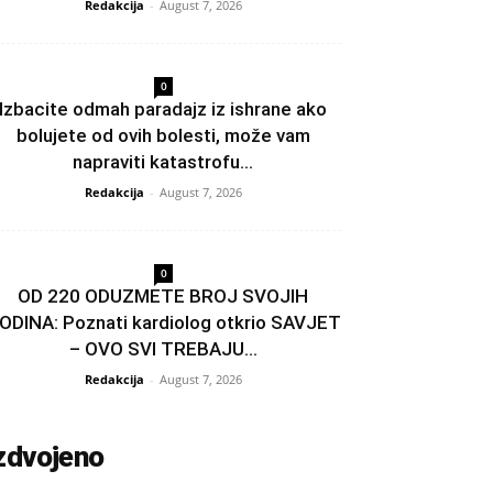
Redakcija
-
August 7, 2026
0
Izbacite odmah paradajz iz ishrane ako
bolujete od ovih bolesti, može vam
napraviti katastrofu...
Redakcija
-
August 7, 2026
0
OD 220 ODUZMETE BROJ SVOJIH
ODINA: Poznati kardiolog otkrio SAVJET
– OVO SVI TREBAJU...
Redakcija
-
August 7, 2026
zdvojeno