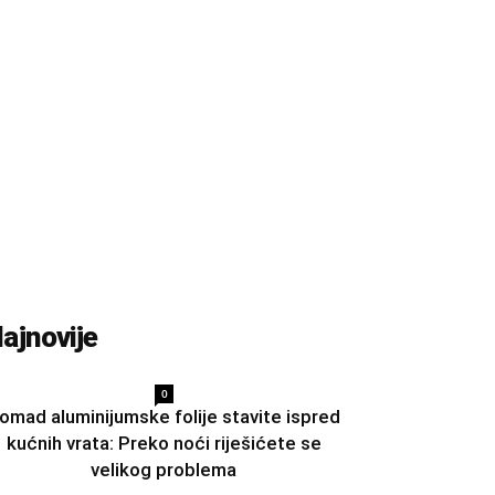
ajnovije
0
omad aluminijumske folije stavite ispred
kućnih vrata: Preko noći riješićete se
velikog problema