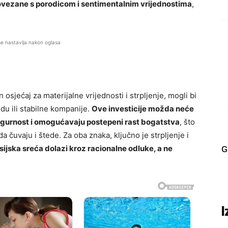
povezane s porodicom i sentimentalnim vrijednostima
,
se nastavlja nakon oglasa
 osjećaj za materijalne vrijednosti i strpljenje, mogli bi
edu ili stabilne kompanije.
Ove investicije možda neće
 sigurnost i omogućavaju postepeni rast bogatstva
, što
 čuvaju i štede. Za oba znaka, ključno je strpljenje i
sijska sreća dolazi kroz racionalne odluke, a ne
G
I