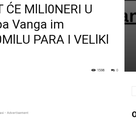
 ĆE MlLl0NERI U
ba Vanga im
MlLU PARA I VELlKl
1598
0
O
asi - Advertisement