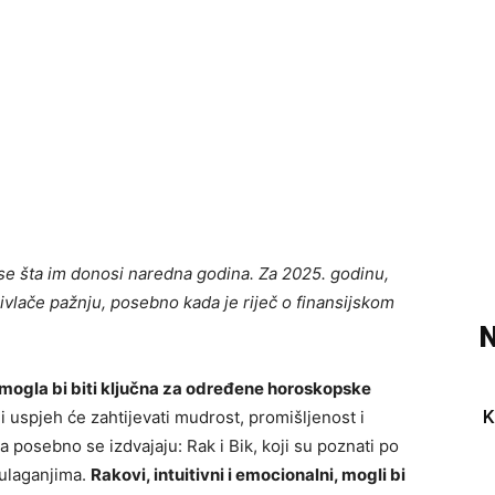
i se šta im donosi naredna godina. Za 2025. godinu,
ivlače pažnju, posebno kada je riječ o finansijskom
N
mogla bi biti ključna za određene horoskopske
K
ali uspjeh će zahtijevati mudrost, promišljenost i
 posebno se izdvajaju: Rak i Bik, koji su poznati po
 ulaganjima.
Rakovi, intuitivni i emocionalni, mogli bi