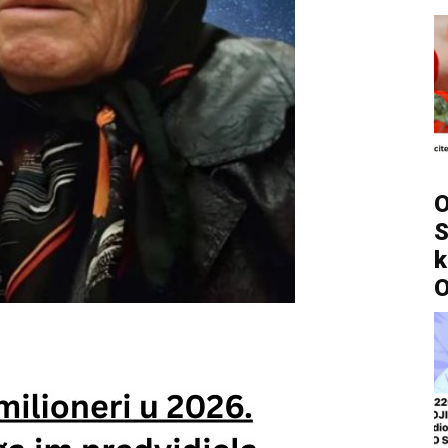
O
S
k
O