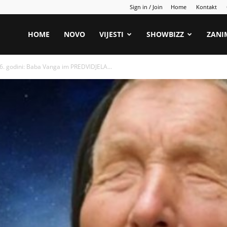
Sign in / Join
Home
Kontakt
HOME
NOVO
VIJESTI
SHOWBIZZ
ZANI
. godini: Baba Vanga im PREDVlDJELA...