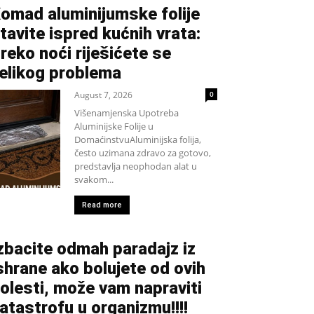
omad aluminijumske folije
tavite ispred kućnih vrata:
reko noći riješićete se
elikog problema
August 7, 2026
0
Višenamjenska Upotreba
Aluminijske Folije u
DomaćinstvuAluminijska folija,
često uzimana zdravo za gotovo,
predstavlja neophodan alat u
svakom...
Read more
zbacite odmah paradajz iz
shrane ako bolujete od ovih
olesti, može vam napraviti
atastrofu u organizmu!!!!