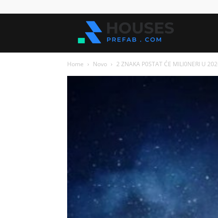
Kuće
Home
Novo
2 ZNAKA P0STAT ĆE MlLl0NERI U 2026
za
sve