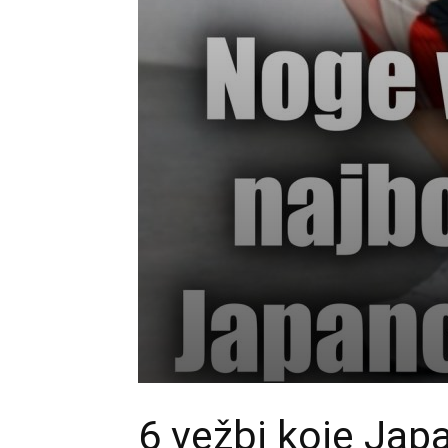
6 vežbi koje Japa