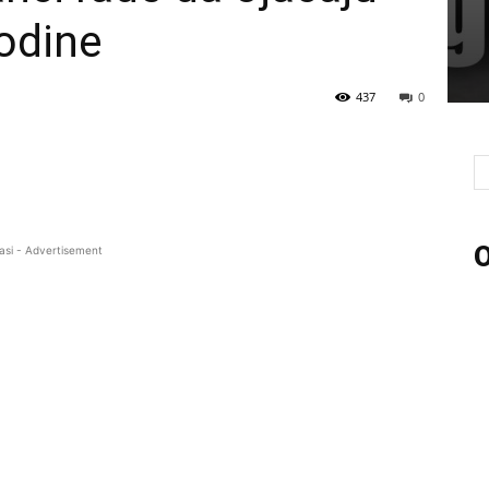
odine
437
0
O
asi - Advertisement