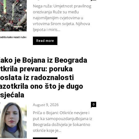
Nega ruža: Umjetnost pravilnog
orezivanja Ruže su među
najomiljenijim cvjetovima u
vrtovima širom svijeta. Njihova
ljepota i miris...
Read more
ako je Bojana iz Beograda
tkrila prevaru: poruka
oslata iz radoznalosti
azotkrila ono što je dugo
sjećala
August 9, 2026
0
Priča o Bojani: Otkriće nevjere i
put ka samopouzdanjuBojana iz
Beograda doživjela je šokantno
otkriće koje je...