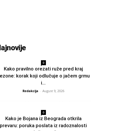
ajnovije
0
Kako pravilno orezati ruže pred kraj
ezone: korak koji odlučuje o jačem grmu
i...
Redakcija
-
August 9, 2026
0
Kako je Bojana iz Beograda otkrila
prevaru: poruka poslata iz radoznalosti