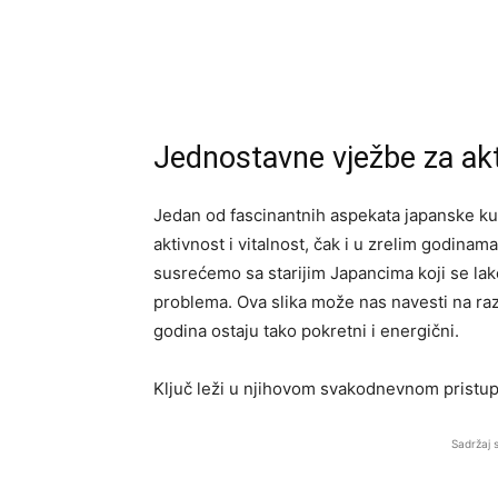
Jednostavne vježbe za akt
Jedan od fascinantnih aspekata japanske kultu
aktivnost i vitalnost, čak i u zrelim godina
susrećemo sa starijim Japancima koji se lako
problema. Ova slika može nas navesti na raz
godina ostaju tako pokretni i energični.
Ključ leži u njihovom svakodnevnom pristupu fi
Sadržaj 