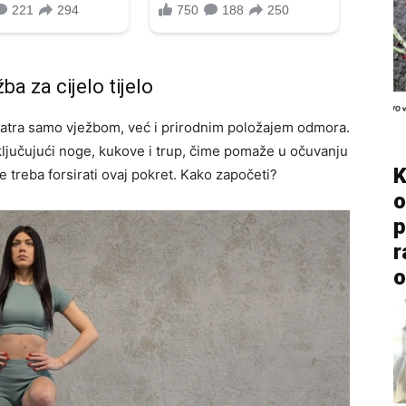
a za cijelo tijelo
atra samo vježbom, već i prirodnim položajem odmora.
uključujući noge, kukove i trup, čime pomaže u očuvanju
K
e treba forsirati ovaj pokret. Kako započeti?
o
p
r
o