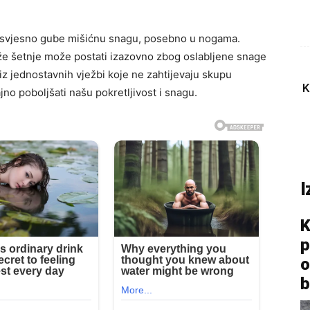
nesvjesno gube mišićnu snagu, posebno u nogama.
duže šetnje može postati izazovno zbog oslabljene snage
niz jednostavnih vježbi koje ne zahtijevaju skupu
K
jno poboljšati našu pokretljivost i snagu.
I
K
p
o
b