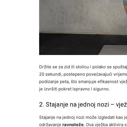
Držite se za zid ili stolicu i polako se spušt
20 sekundi, postepeno povećavajući vrijem
podizanje peta, što smanjuje efikasnost vje
je izvršiti pokret ispravno i sigurno.
2. Stajanje na jednoj nozi – vj
Stajanje na jednoj nozi može izgledati kao j
održavanje
ravnoteže
. Ova vježba aktivira 