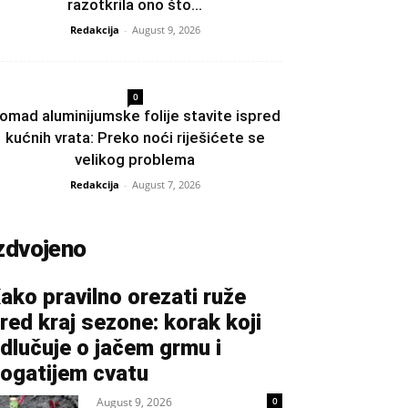
razotkrila ono što...
Redakcija
-
August 9, 2026
0
omad aluminijumske folije stavite ispred
kućnih vrata: Preko noći riješićete se
velikog problema
Redakcija
-
August 7, 2026
zdvojeno
ako pravilno orezati ruže
red kraj sezone: korak koji
dlučuje o jačem grmu i
ogatijem cvatu
August 9, 2026
0