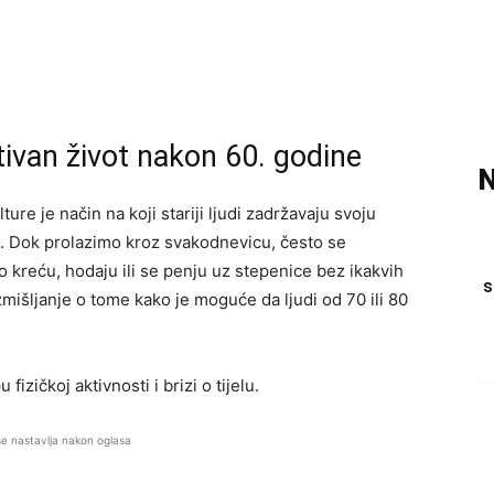
ivan život nakon 60. godine
N
re je način na koji stariji ljudi zadržavaju svoju
ma. Dok prolazimo kroz svakodnevicu, često se
 kreću, hodaju ili se penju uz stepenice bez ikakvih
s
mišljanje o tome kako je moguće da ljudi od 70 ili 80
zičkoj aktivnosti i brizi o tijelu.
se nastavlja nakon oglasa