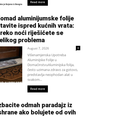
Read more
omad aluminijumske folije
tavite ispred kućnih vrata:
reko noći riješićete se
elikog problema
August 7, 2026
0
Višenamjenska Upotreba
Aluminijske Folije u
DomaćinstvuAluminijska folija,
često uzimana zdravo za gotovo,
predstavlja neophodan alat u
svakom...
Read more
zbacite odmah paradajz iz
shrane ako bolujete od ovih