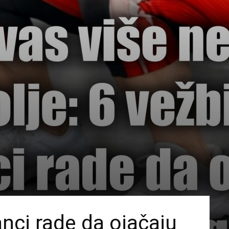
nci rade da ojačaju