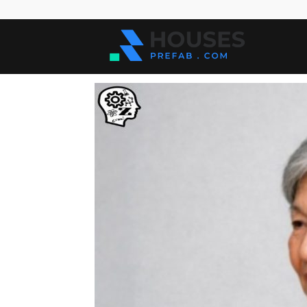
Kuće
za
sve