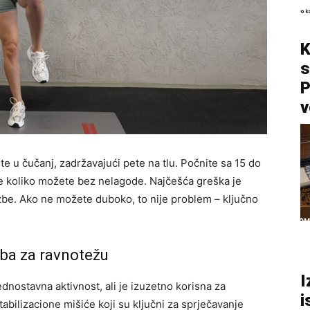
K
s
P
v
ajte u čučanj, zadržavajući pete na tlu. Počnite sa 15 do
e koliko možete bez nelagode. Najčešća greška je
žbe. Ako ne možete duboko, to nije problem – ključno
ežba za ravnotežu
I
ednostavna aktivnost, ali je izuzetno korisna za
i
stabilizacione mišiće koji su ključni za sprječavanje