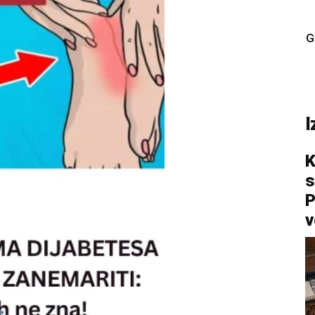
G
I
K
s
P
v