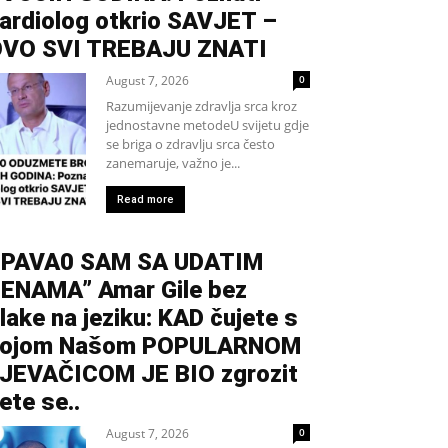
ardiolog otkrio SAVJET –
VO SVI TREBAJU ZNATI
August 7, 2026
0
Razumijevanje zdravlja srca kroz
jednostavne metodeU svijetu gdje
se briga o zdravlju srca često
zanemaruje, važno je...
Read more
PAVA0 SAM SA UDATIM
ENAMA” Amar Gile bez
lake na jeziku: KAD čujete s
kojom Našom POPULARNOM
JEVAČICOM JE BIO zgrozit
ete se..
August 7, 2026
0