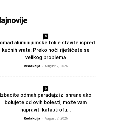
ajnovije
0
omad aluminijumske folije stavite ispred
kućnih vrata: Preko noći riješićete se
velikog problema
Redakcija
-
August 7, 2026
0
Izbacite odmah paradajz iz ishrane ako
bolujete od ovih bolesti, može vam
napraviti katastrofu...
Redakcija
-
August 7, 2026