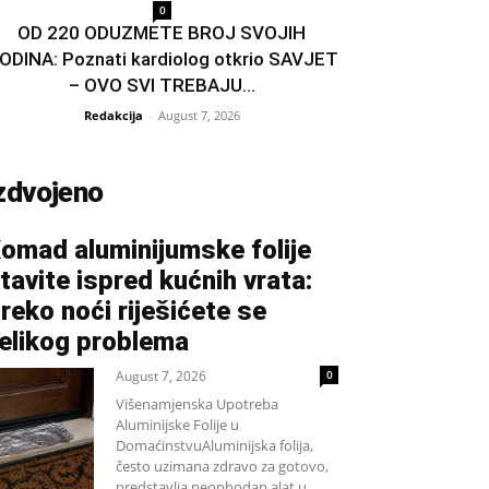
0
OD 220 ODUZMETE BROJ SVOJIH
ODINA: Poznati kardiolog otkrio SAVJET
– OVO SVI TREBAJU...
Redakcija
-
August 7, 2026
zdvojeno
omad aluminijumske folije
tavite ispred kućnih vrata:
reko noći riješićete se
elikog problema
August 7, 2026
0
Višenamjenska Upotreba
Aluminijske Folije u
DomaćinstvuAluminijska folija,
često uzimana zdravo za gotovo,
predstavlja neophodan alat u