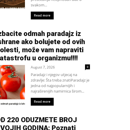
svakom...
Read more
zbacite odmah paradajz iz
shrane ako bolujete od ovih
olesti, može vam napraviti
atastrofu u organizmu!!!!
August 7, 2026
0
Paradajz i njegov utjecaj na
zdravlje: Šta treba znatiParadajz je
jedna od najpopularnijih i
najraširenijih namirnica širom...
Read more
D 220 ODUZMETE BROJ
VOJIH GODINA: Poznati