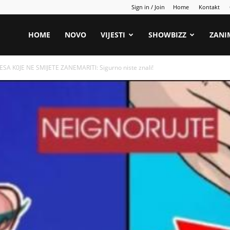
Sign in / Join
Home
Kontakt
HOME
NOVO
VIJESTI
SHOWBIZZ
ZANI
A K0JE NE SMIJETE ZANEMARlTl: Sigurno niste znali!