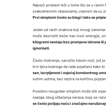
Najveći problem leži u tome što se u ranim f
svakodnevnim obavezama, uvjereni da su zdr
Prvi simptomi često su blagi i lako se pripi
Jedan od ranih znakova koji mnogi zanemaruj
može iskoristiti šećer kao izvor energije, ono
kilogrami nestaju bez promjene ishrane ili p
ignorisati.
Često mokrenje, naročito tokom noći, još j
krvi tjera bubrege da rade pojačano kako bi i
san, iscrpljenost i osjećaj konstantnog umo
suhim ustima, bez obzira na količinu popije
Posebno neugodan simptom može biti osjećaj
nastaje zbog oštećenja nerava, koje se razv
se često javljaju noću i značajno narušavaju