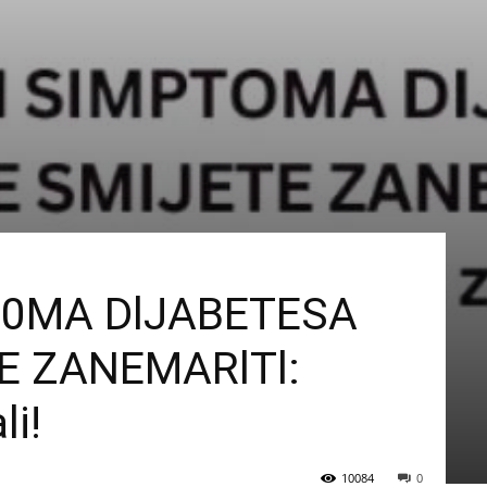
T0MA DlJABETESA
E ZANEMARlTl:
li!
10084
0