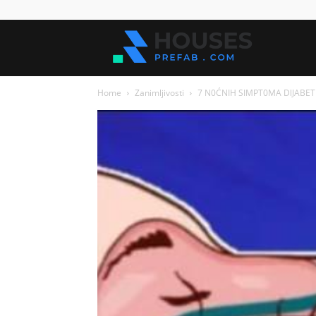
Kuće
Home
Zanimljivosti
7 N0ĆNIH SIMPT0MA DlJABETES
za
sve