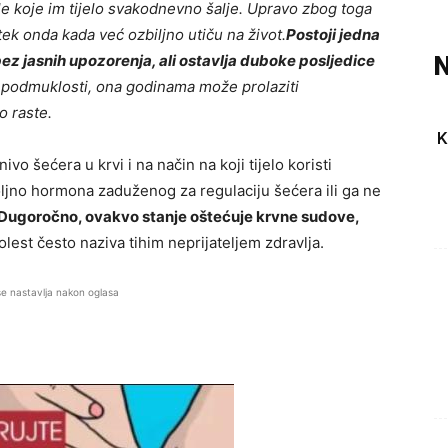
le koje im tijelo svakodnevno šalje. Upravo zbog toga
ek onda kada već ozbiljno utiču na život.
Postoji jedna
 bez jasnih upozorenja, ali ostavlja duboke posljedice
N
podmuklosti, ona godinama može prolaziti
o raste.
K
ivo šećera u krvi i na način na koji tijelo koristi
ljno hormona zaduženog za regulaciju šećera ili ga ne
Dugoročno, ovakvo stanje oštećuje krvne sudove,
lest često naziva tihim neprijateljem zdravlja.
se nastavlja nakon oglasa