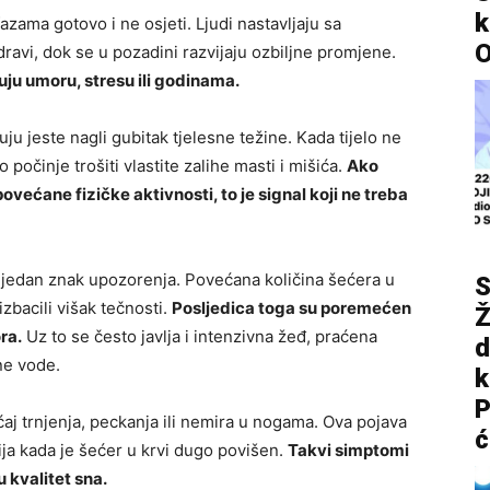
k
azama gotovo i ne osjeti. Ljudi nastavljaju sa
O
avi, dok se u pozadini razvijaju ozbiljne promjene.
suju umoru, stresu ili godinama.
u jeste nagli gubitak tjelesne težine. Kada tijelo ne
 počinje trošiti vlastite zalihe masti i mišića.
Ako
ovećane fizičke aktivnosti, to je signal koji ne treba
e jedan znak upozorenja. Povećana količina šećera u
S
zbacili višak tečnosti.
Posljedica toga su poremećen
Ž
ra.
Uz to se često javlja i intenzivna žeđ, praćena
d
ne vode.
P
 trnjenja, peckanja ili nemira u nogama. Ova pojava
ć
ija kada je šećer u krvi dugo povišen.
Takvi simptomi
 kvalitet sna.