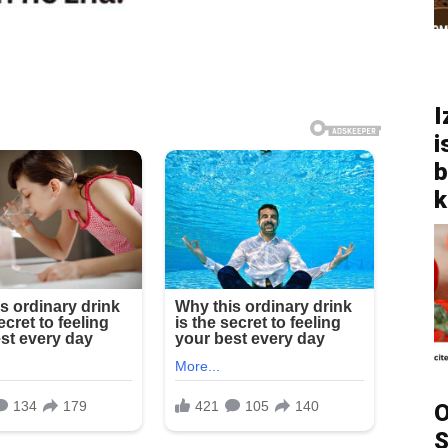
I
i
b
k
O
S