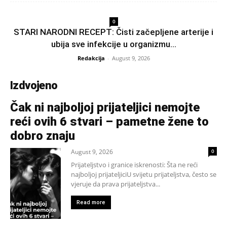
0
STARI NARODNI RECEPT: Čisti začepljene arterije i
ubija sve infekcije u organizmu…
Redakcija
-
August 9, 2026
Izdvojeno
Čak ni najboljoj prijateljici nemojte
reći ovih 6 stvari – pametne žene to
dobro znaju
August 9, 2026
0
Prijateljstvo i granice iskrenosti: Šta ne reći
najboljoj prijateljiciU svijetu prijateljstva, često se
vjeruje da prava prijateljstva...
Read more