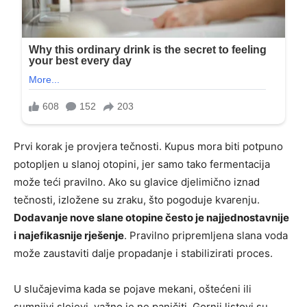
Prvi korak je provjera tečnosti. Kupus mora biti potpuno
potopljen u slanoj otopini, jer samo tako fermentacija
može teći pravilno. Ako su glavice djelimično iznad
tečnosti, izložene su zraku, što pogoduje kvarenju.
Dodavanje nove slane otopine često je najjednostavnije
i najefikasnije rješenje
. Pravilno pripremljena slana voda
može zaustaviti dalje propadanje i stabilizirati proces.
U slučajevima kada se pojave mekani, oštećeni ili
sumnjivi slojevi, važno je ne paničiti. Gornji listovi su