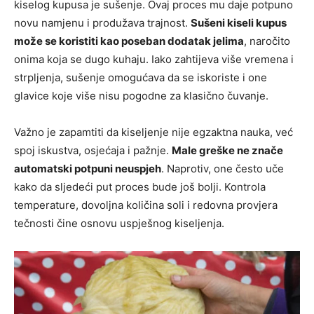
kiselog kupusa je sušenje. Ovaj proces mu daje potpuno
novu namjenu i produžava trajnost.
Sušeni kiseli kupus
može se koristiti kao poseban dodatak jelima
, naročito
onima koja se dugo kuhaju. Iako zahtijeva više vremena i
strpljenja, sušenje omogućava da se iskoriste i one
glavice koje više nisu pogodne za klasično čuvanje.
Važno je zapamtiti da kiseljenje nije egzaktna nauka, već
spoj iskustva, osjećaja i pažnje.
Male greške ne znače
automatski potpuni neuspjeh
. Naprotiv, one često uče
kako da sljedeći put proces bude još bolji. Kontrola
temperature, dovoljna količina soli i redovna provjera
tečnosti čine osnovu uspješnog kiseljenja.