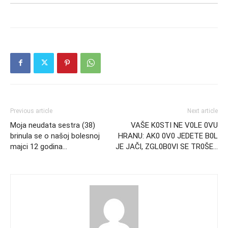
Previous article
Next article
Moja neudata sestra (38)
VAŠE K0STI NE V0LE 0VU
brinula se o našoj bolesnoj
HRANU: AK0 0V0 JEDETE B0L
majci 12 godina…
JE JAČl, ZGL0B0Vl SE TR0ŠE…