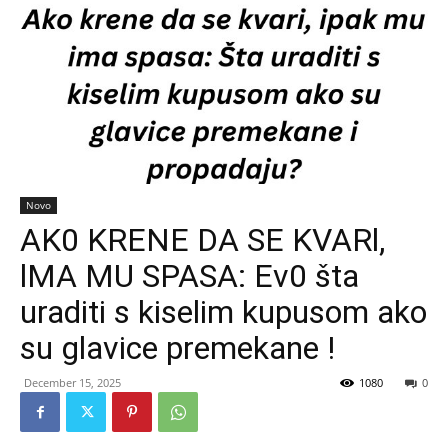
Novo
AK0 KRENE DA SE KVARl,
lMA MU SPASA: Ev0 šta
uraditi s kiselim kupusom ako
su glavice premekane !
December 15, 2025
1080
0