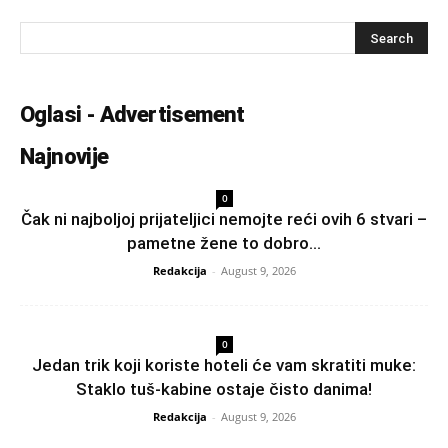
Oglasi - Advertisement
Najnovije
0
Čak ni najboljoj prijateljici nemojte reći ovih 6 stvari –
pametne žene to dobro...
Redakcija
-
August 9, 2026
0
Jedan trik koji koriste hoteli će vam skratiti muke:
Staklo tuš-kabine ostaje čisto danima!
Redakcija
-
August 9, 2026