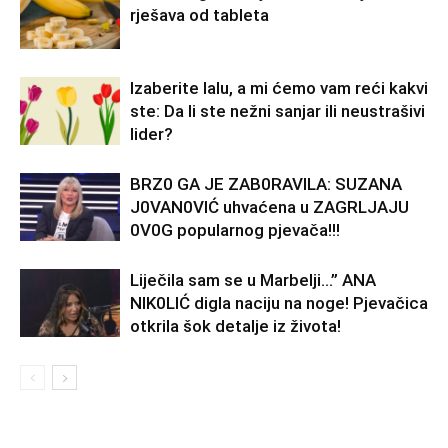
rješava od tableta
Izaberite lalu, a mi ćemo vam reći kakvi
ste: Da li ste nežni sanjar ili neustrašivi
lider?
BRZ0 GA JE ZAB0RAVlLA: SUZANA
J0VAN0VIĆ uhvaćena u ZAGRLJAJU
0V0G popularnog pjevača!!!
Liječila sam se u Marbelji…” ANA
NlK0LlĆ digla naciju na noge! Pjevačica
otkrila šok detalje iz života!