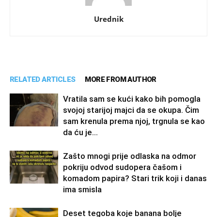
Urednik
RELATED ARTICLES
MORE FROM AUTHOR
Vratila sam se kući kako bih pomogla
svojoj starijoj majci da se okupa. Čim
sam krenula prema njoj, trgnula se kao
da ću je...
Zašto mnogi prije odlaska na odmor
pokriju odvod sudopera čašom i
komadom papira? Stari trik koji i danas
ima smisla
Deset tegoba koje banana bolje