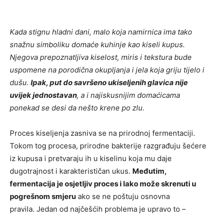
Kada stignu hladni dani, malo koja namirnica ima tako
snažnu simboliku domaće kuhinje kao kiseli kupus.
Njegova prepoznatljiva kiselost, miris i tekstura bude
uspomene na porodična okupljanja i jela koja griju tijelo i
dušu.
Ipak, put do savršeno ukiseljenih glavica nije
uvijek jednostavan
, a i najiskusnijim domaćicama
ponekad se desi da nešto krene po zlu.
Proces kiseljenja zasniva se na prirodnoj fermentaciji.
Tokom tog procesa, prirodne bakterije razgrađuju šećere
iz kupusa i pretvaraju ih u kiselinu koja mu daje
dugotrajnost i karakterističan ukus.
Međutim,
fermentacija je osjetljiv proces i lako može skrenuti u
pogrešnom smjeru
ako se ne poštuju osnovna
pravila. Jedan od najčešćih problema je upravo to –