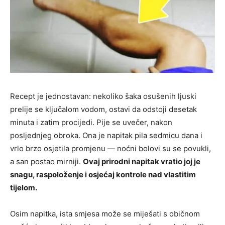
Recept je jednostavan: nekoliko šaka osušenih ljuski
prelije se ključalom vodom, ostavi da odstoji desetak
minuta i zatim procijedi. Pije se uvečer, nakon
posljednjeg obroka. Ona je napitak pila sedmicu dana i
vrlo brzo osjetila promjenu — noćni bolovi su se povukli,
a san postao mirniji.
Ovaj prirodni napitak vratio joj je
snagu, raspoloženje i osjećaj kontrole nad vlastitim
tijelom.
Osim napitka, ista smjesa može se miješati s običnom