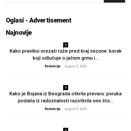
Oglasi - Advertisement
Najnovije
0
Kako pravilno orezati ruže pred kraj sezone: korak
koji odlučuje o jačem grmu i...
Redakcija
-
August 9, 2026
0
Kako je Bojana iz Beograda otkrila prevaru: poruka
poslata iz radoznalosti razotkrila ono što...
Redakcija
-
August 9, 2026
0