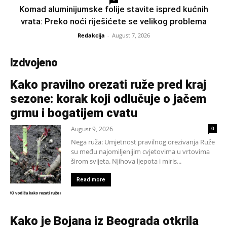
Komad aluminijumske folije stavite ispred kućnih
vrata: Preko noći riješićete se velikog problema
Redakcija
-
August 7, 2026
Izdvojeno
Kako pravilno orezati ruže pred kraj
sezone: korak koji odlučuje o jačem
grmu i bogatijem cvatu
August 9, 2026
0
Nega ruža: Umjetnost pravilnog orezivanja Ruže
su među najomiljenijim cvjetovima u vrtovima
širom svijeta. Njihova ljepota i miris...
Read more
Kako je Bojana iz Beograda otkrila