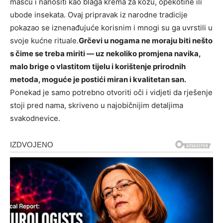
mašću i nanositi kao blaga krema za kožu, opekotine ili
ubode insekata. Ovaj pripravak iz narodne tradicije
pokazao se iznenađujuće korisnim i mnogi su ga uvrstili u
svoje kućne rituale.
Grčevi u nogama ne moraju biti nešto
s čime se treba miriti — uz nekoliko promjena navika,
malo brige o vlastitom tijelu i korištenje prirodnih
metoda, moguće je postići miran i kvalitetan san.
Ponekad je samo potrebno otvoriti oči i vidjeti da rješenje
stoji pred nama, skriveno u najobičnijim detaljima
svakodnevice.