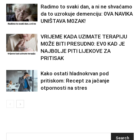
Radimo to svaki dan, a ni ne shvaćamo
da to uzrokuje demenciju: 0VA NAVIKA
UNlŠTAVA M0ZAK!
VRlJEME KADA UZlMATE TERAPlJU
M0ŽE BlTl PRESUDN0: EV0 KAD JE
NAJB0LJE PITI LIJEKOVE ZA
PRITISAK
Kako ostati hladnokrvan pod
pritiskom: Recept za jačanje
otpornosti na stres