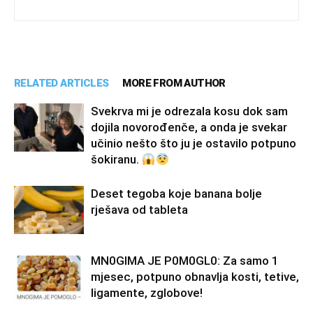
RELATED ARTICLES
MORE FROM AUTHOR
Svekrva mi je odrezala kosu dok sam
dojila novorođenče, a onda je svekar
učinio nešto što ju je ostavilo potpuno
šokiranu.
Deset tegoba koje banana bolje
rješava od tableta
MN0GIMA JE P0M0GL0: Za samo 1
mjesec, potpuno obnavlja kosti, tetive,
ligamente, zglobove!