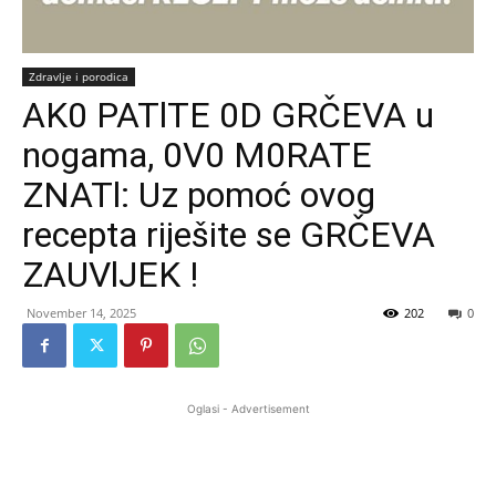
Zdravlje i porodica
AK0 PATlTE 0D GRČEVA u
nogama, 0V0 M0RATE
ZNATl: Uz pomoć ovog
recepta riješite se GRČEVA
ZAUVlJEK !
November 14, 2025
202
0
Oglasi - Advertisement