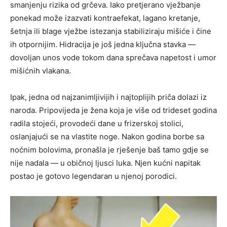
smanjenju rizika od grčeva. Iako pretjerano vježbanje
ponekad može izazvati kontraefekat, lagano kretanje,
šetnja ili blage vježbe istezanja stabiliziraju mišiće i čine
ih otpornijim. Hidracija je još jedna ključna stavka —
dovoljan unos vode tokom dana sprečava napetost i umor
mišićnih vlakana.
Ipak, jedna od najzanimljivijih i najtoplijih priča dolazi iz
naroda. Pripovijeda je žena koja je više od trideset godina
radila stojeći, provodeći dane u frizerskoj stolici,
oslanjajući se na vlastite noge. Nakon godina borbe sa
noćnim bolovima, pronašla je rješenje baš tamo gdje se
nije nadala — u običnoj ljusci luka. Njen kućni napitak
postao je gotovo legendaran u njenoj porodici.