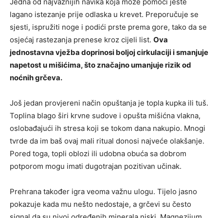
Jedna od najvažnijih navika koja može pomoći jeste
lagano istezanje prije odlaska u krevet. Preporučuje se
sjesti, ispružiti noge i podići prste prema gore, tako da se
osjećaj rastezanja prenese kroz cijeli list.
Ova
jednostavna vježba doprinosi boljoj cirkulaciji i smanjuje
napetost u mišićima, što značajno umanjuje rizik od
noćnih grčeva.
Još jedan provjereni način opuštanja je topla kupka ili tuš.
Toplina blago širi krvne sudove i opušta mišićna vlakna,
oslobađajući ih stresa koji se tokom dana nakupio. Mnogi
tvrde da im baš ovaj mali ritual donosi najveće olakšanje.
Pored toga, topli oblozi ili udobna obuća sa dobrom
potporom mogu imati dugotrajan pozitivan učinak.
Prehrana također igra veoma važnu ulogu. Tijelo jasno
pokazuje kada mu nešto nedostaje, a grčevi su često
signal da su nivoi određenih minerala niski. Magnezijum,