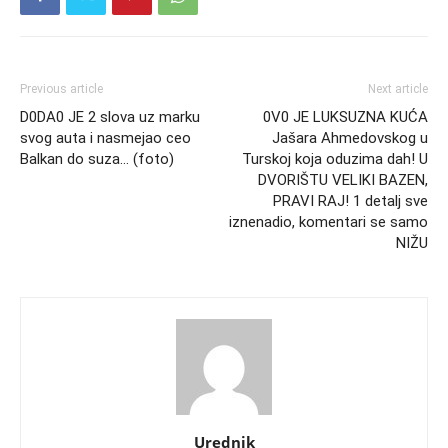
Previous article
Next article
D0DA0 JE 2 slova uz marku
0V0 JE LUKSUZNA KUĆA
svog auta i nasmejao ceo
Jašara Ahmedovskog u
Balkan do suza… (foto)
Turskoj koja oduzima dah! U
DVORIŠTU VELIKI BAZEN,
PRAVI RAJ! 1 detalj sve
iznenadio, komentari se samo
NIŽU
Urednik