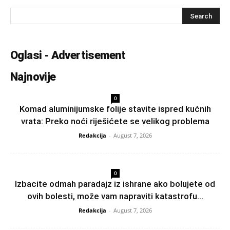
Oglasi - Advertisement
Najnovije
0
Komad aluminijumske folije stavite ispred kućnih
vrata: Preko noći riješićete se velikog problema
Redakcija
-
August 7, 2026
0
Izbacite odmah paradajz iz ishrane ako bolujete od
ovih bolesti, može vam napraviti katastrofu...
Redakcija
-
August 7, 2026