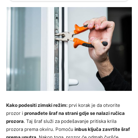
Kako podesiti zimski režim:
prvi korak je da otvorite
prozor i
pronađete šraf na strani gdje se nalazi ručica
prozora
. Taj šraf služi za podešavanje pritiska krila
prozora prema okviru. Pomoću
inbus ključa zavrtite šraf
prema unutra
. Nakon toga, prozor će odmah čvršće