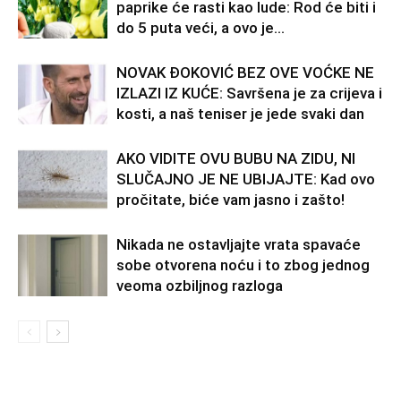
paprike će rasti kao lude: Rod će biti i
do 5 puta veći, a ovo je...
NOVAK ĐOKOVIĆ BEZ OVE VOĆKE NE
IZLAZI IZ KUĆE: Savršena je za crijeva i
kosti, a naš teniser je jede svaki dan
AKO VIDITE OVU BUBU NA ZIDU, NI
SLUČAJNO JE NE UBIJAJTE: Kad ovo
pročitate, biće vam jasno i zašto!
Nikada ne ostavljajte vrata spavaće
sobe otvorena noću i to zbog jednog
veoma ozbiljnog razloga