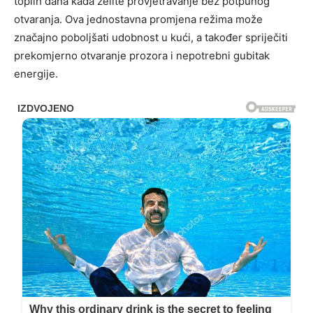
toplih dana kada želite provjetravanje bez potpunog
otvaranja. Ova jednostavna promjena režima može
značajno poboljšati udobnost u kući, a također spriječiti
prekomjerno otvaranje prozora i nepotrebni gubitak
energije.