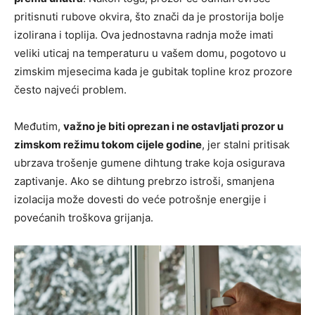
pritisnuti rubove okvira, što znači da je prostorija bolje
izolirana i toplija. Ova jednostavna radnja može imati
veliki uticaj na temperaturu u vašem domu, pogotovo u
zimskim mjesecima kada je gubitak topline kroz prozore
često najveći problem.
Međutim,
važno je biti oprezan i ne ostavljati prozor u
zimskom režimu tokom cijele godine
, jer stalni pritisak
ubrzava trošenje gumene dihtung trake koja osigurava
zaptivanje. Ako se dihtung prebrzo istroši, smanjena
izolacija može dovesti do veće potrošnje energije i
povećanih troškova grijanja.