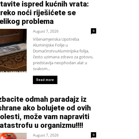
tavite ispred kućnih vrata:
reko noći riješićete se
elikog problema
August 7, 2026
0
Višenamjenska Upotreba
Aluminijske Folije u
DomaćinstvuAluminijska folija,
često uzimana zdravo za gotovo,
predstavlja neophodan alat u
svakom...
Read more
zbacite odmah paradajz iz
shrane ako bolujete od ovih
olesti, može vam napraviti
atastrofu u organizmu!!!!
August 7, 2026
0