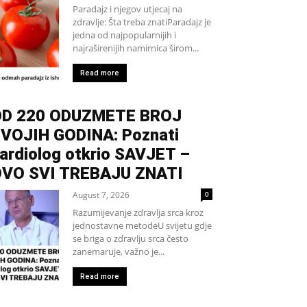
Paradajz i njegov utjecaj na
zdravlje: Šta treba znatiParadajz je
jedna od najpopularnijih i
najraširenijih namirnica širom...
Read more
D 220 ODUZMETE BROJ
VOJIH GODINA: Poznati
ardiolog otkrio SAVJET –
VO SVI TREBAJU ZNATI
August 7, 2026
0
Razumijevanje zdravlja srca kroz
jednostavne metodeU svijetu gdje
se briga o zdravlju srca često
zanemaruje, važno je...
Read more