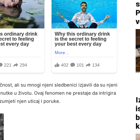
s
P
v
ost, ali su mnogi njeni sledbenici izjavili da su njeni
enutke u životu. Ovaj fenomen ne prestaje da intrigira
I
azumjeti njen uticaj i poruke.
i
b
k