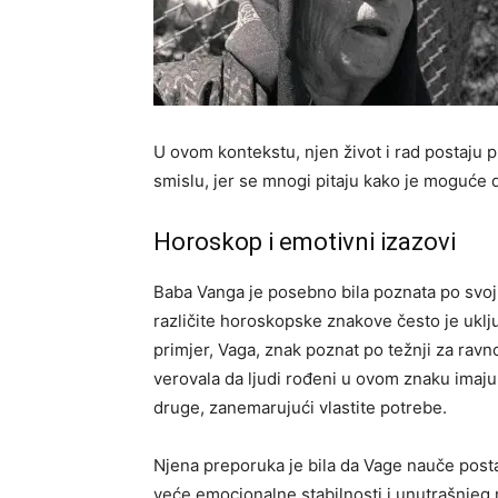
U ovom kontekstu, njen život i rad postaju
smislu, jer se mnogi pitaju kako je moguće d
Horoskop i emotivni izazovi
Baba Vanga je posebno bila poznata po svo
različite horoskopske znakove često je uklju
primjer, Vaga, znak poznat po težnji za ravn
verovala da ljudi rođeni u ovom znaku imaj
druge, zanemarujući vlastite potrebe.
Njena preporuka je bila da Vage nauče postav
veće emocionalne stabilnosti i unutrašnjeg 