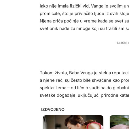
Iako nije imala fizički vid, Vanga je svojim
promicale, što je privlačilo ljude iz svih sl
Njena priča počinje u vreme kada se svet s
svetionik nade za mnoge koji su tražili smisa
Sadržaj 
Tokom života, Baba Vanga je stekla reputaci
a njene reči su često bile shvaćene kao pro
spektar tema – od ličnih sudbina do globaln
svetske događaje, uključujući prirodne katast