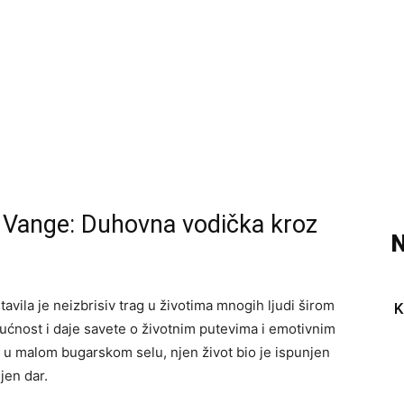
a Vange: Duhovna vodička kroz
N
vila je neizbrisiv trag u životima mnogih ljudi širom
K
ćnost i daje savete o životnim putevima i emotivnim
ena u malom bugarskom selu, njen život bio je ispunjen
jen dar.