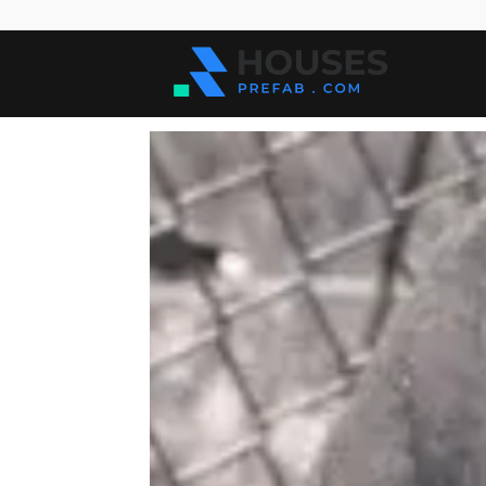
Kuće
za
sve