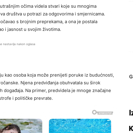
 unutrašnjim očima videla stvari koje su mnogima
ojeva društva u potrazi za odgovorima i smjernicama.
uočavao s brojnim preprekama, a ona je postala
o i jasnost u svojim životima.
se nastavlja nakon oglasa
ju kao osoba koja može prenijeti poruke iz budućnosti,
G
ročanske. Njena predviđanja obuhvatala su širok
ih događaja. Na primer, predvidela je mnoge značajne
rofe i političke prevrate.
I
K