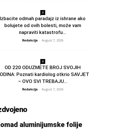
0
Izbacite odmah paradajz iz ishrane ako
bolujete od ovih bolesti, može vam
napraviti katastrofu...
Redakcija
-
August 7, 2026
0
OD 220 ODUZMETE BROJ SVOJIH
ODINA: Poznati kardiolog otkrio SAVJET
– OVO SVI TREBAJU...
Redakcija
-
August 7, 2026
zdvojeno
omad aluminijumske folije