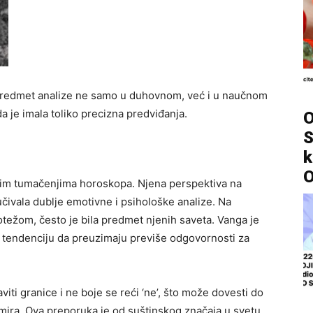
 predmet analize ne samo u duhovnom, već i u naučnom
a je imala toliko precizna predviđanja.
O
S
k
O
jim tumačenjima horoskopa. Njena perspektiva na
čivala dublje emotivne i psihološke analize. Na
otežom, često je bila predmet njenih saveta. Vanga je
u tendenciju da preuzimaju previše odgovornosti za
iti granice i ne boje se reći ‘ne’, što može dovesti do
mira. Ova preporuka je od suštinskog značaja u svetu