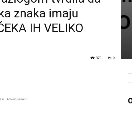
ka znaka imaju
 ČEKA IH VELIKO
370
0
O
asi - Advertisement