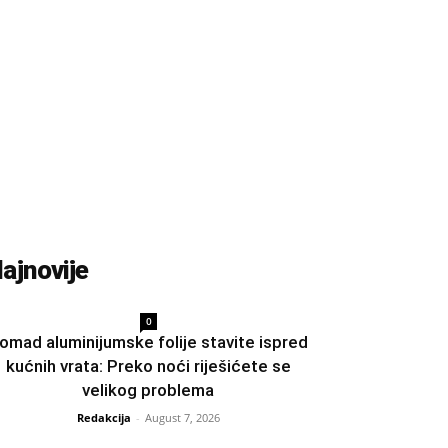
ajnovije
0
omad aluminijumske folije stavite ispred
kućnih vrata: Preko noći riješićete se
velikog problema
Redakcija
-
August 7, 2026