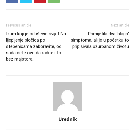
Previous article
Next article
Izum koji je oduševio svijet Na
Primijetila dva ‘blaga’
lijepljenje pločica po
simptoma, ali je u početku to
stepenicama zaboravite, od
pripisivala užurbanom životu
sada ćete ovo da radite i to
bez majstora..
Urednik