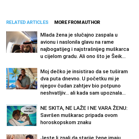
RELATED ARTICLES
MORE FROM AUTHOR
Mlada žena je slučajno zaspala u
avionu i naslonila glavu na rame
najbogatijeg i najstrašnijeg muškarca
u cijelom gradu. Ali ono što je Šeik...
Moj dečko je insistirao da se tuširam
dva puta dnevno. U početku mi je
njegov čudan zahtjev bio potpuno
neshvatljiv… ali kada sam upoznala...
NE SKITA, NE LAŽE I NE VARA ŽENU:
Savršen muškarac pripada ovom
horoskopskom znaku
Jeste li znali da starije žene imaju