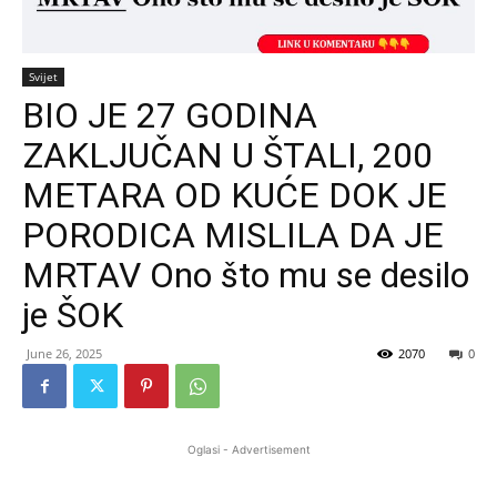
Svijet
BIO JE 27 GODINA
ZAKLJUČAN U ŠTALI, 200
METARA OD KUĆE DOK JE
PORODICA MISLILA DA JE
MRTAV Ono što mu se desilo
je ŠOK
June 26, 2025
2070
0
Oglasi - Advertisement