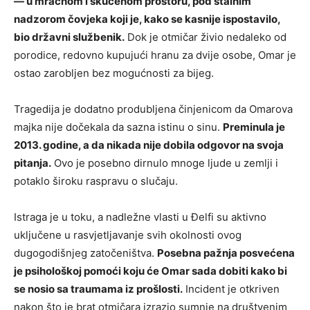
— u mračnom i skučenom prostoru, pod stalnim
nadzorom čovjeka koji je, kako se kasnije ispostavilo,
bio državni službenik.
Dok je otmičar živio nedaleko od
porodice, redovno kupujući hranu za dvije osobe, Omar je
ostao zarobljen bez mogućnosti za bijeg.
Tragedija je dodatno produbljena činjenicom da Omarova
majka nije dočekala da sazna istinu o sinu.
Preminula je
2013. godine, a da nikada nije dobila odgovor na svoja
pitanja.
Ovo je posebno dirnulo mnoge ljude u zemlji i
potaklo široku raspravu o slučaju.
Istraga je u toku, a nadležne vlasti u Đelfi su aktivno
uključene u rasvjetljavanje svih okolnosti ovog
dugogodišnjeg zatočeništva.
Posebna pažnja posvećena
je psihološkoj pomoći koju će Omar sada dobiti kako bi
se nosio sa traumama iz prošlosti.
Incident je otkriven
nakon što je brat otmičara izrazio sumnje na društvenim