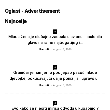
Oglasi - Advertisement
Najnovije
0
Mlada žena je slučajno zaspala u avionu i naslonila
glavu na rame najbogatijeg i...
Urednik
-
August 4, 2026
0
Graničar je namjerno pocijepao pasoš mlade
djevojke, pokušavajući da je ponizi, ali upravo u...
Urednik
-
August 3, 2026
0
Evo kako se riješiti mirisa odvoda u kupaonici?