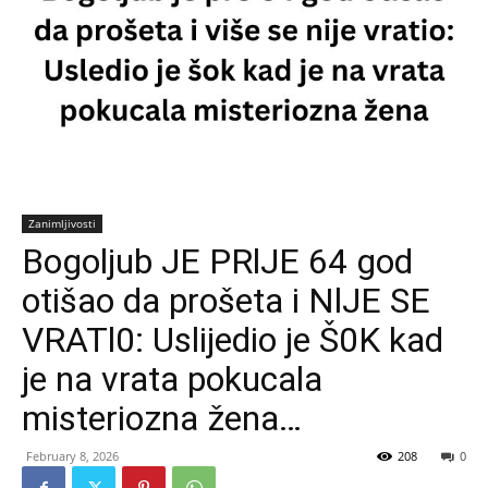
Zanimljivosti
Bogoljub JE PRlJE 64 god
otišao da prošeta i NlJE SE
VRATl0: Uslijedio je Š0K kad
je na vrata pokucala
misteriozna žena…
February 8, 2026
208
0