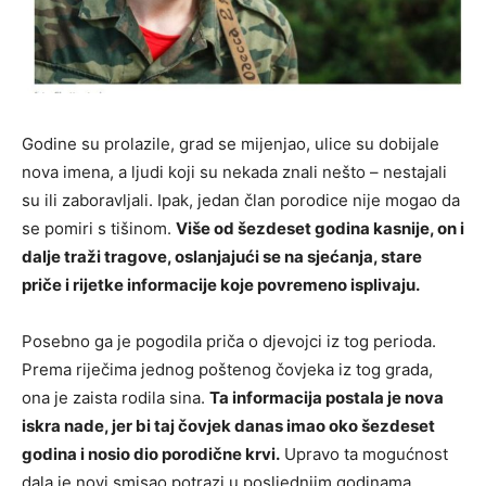
Godine su prolazile, grad se mijenjao, ulice su dobijale
nova imena, a ljudi koji su nekada znali nešto – nestajali
su ili zaboravljali. Ipak, jedan član porodice nije mogao da
se pomiri s tišinom.
Više od šezdeset godina kasnije, on i
dalje traži tragove, oslanjajući se na sjećanja, stare
priče i rijetke informacije koje povremeno isplivaju.
Posebno ga je pogodila priča o djevojci iz tog perioda.
Prema riječima jednog poštenog čovjeka iz tog grada,
ona je zaista rodila sina.
Ta informacija postala je nova
iskra nade, jer bi taj čovjek danas imao oko šezdeset
godina i nosio dio porodične krvi.
Upravo ta mogućnost
dala je novi smisao potrazi u posljednjim godinama.