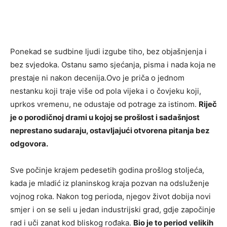
Ponekad se sudbine ljudi izgube tiho, bez objašnjenja i
bez svjedoka. Ostanu samo sjećanja, pisma i nada koja ne
prestaje ni nakon decenija.Ovo je priča o jednom
nestanku koji traje više od pola vijeka i o čovjeku koji,
uprkos vremenu, ne odustaje od potrage za istinom.
Riječ
je o porodičnoj drami u kojoj se prošlost i sadašnjost
neprestano sudaraju, ostavljajući otvorena pitanja bez
odgovora.
Sve počinje krajem pedesetih godina prošlog stoljeća,
kada je mladić iz planinskog kraja pozvan na odsluženje
vojnog roka. Nakon tog perioda, njegov život dobija novi
smjer i on se seli u jedan industrijski grad, gdje započinje
rad i uči zanat kod bliskog rođaka.
Bio je to period velikih