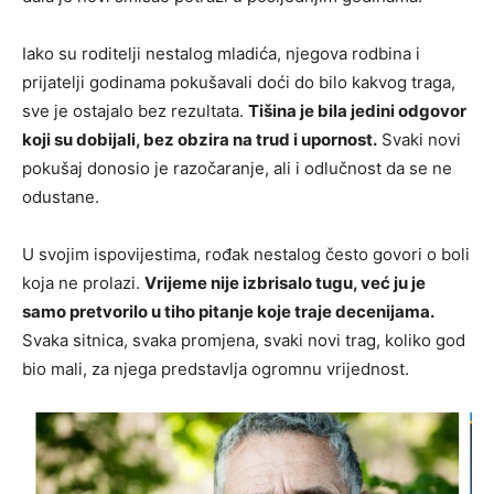
Iako su roditelji nestalog mladića, njegova rodbina i
prijatelji godinama pokušavali doći do bilo kakvog traga,
sve je ostajalo bez rezultata.
Tišina je bila jedini odgovor
koji su dobijali, bez obzira na trud i upornost.
Svaki novi
pokušaj donosio je razočaranje, ali i odlučnost da se ne
odustane.
U svojim ispovijestima, rođak nestalog često govori o boli
koja ne prolazi.
Vrijeme nije izbrisalo tugu, već ju je
samo pretvorilo u tiho pitanje koje traje decenijama.
Svaka sitnica, svaka promjena, svaki novi trag, koliko god
bio mali, za njega predstavlja ogromnu vrijednost.