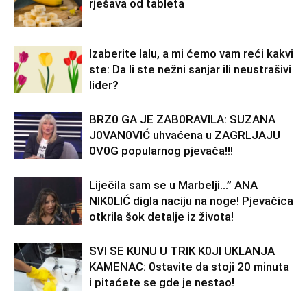
rješava od tableta
Izaberite lalu, a mi ćemo vam reći kakvi
ste: Da li ste nežni sanjar ili neustrašivi
lider?
BRZ0 GA JE ZAB0RAVlLA: SUZANA
J0VAN0VIĆ uhvaćena u ZAGRLJAJU
0V0G popularnog pjevača!!!
Liječila sam se u Marbelji…” ANA
NlK0LlĆ digla naciju na noge! Pjevačica
otkrila šok detalje iz života!
SVl SE KUNU U TRlK K0Jl UKLANJA
KAMENAC: 0stavite da stoji 20 minuta
i pitaćete se gde je nestao!