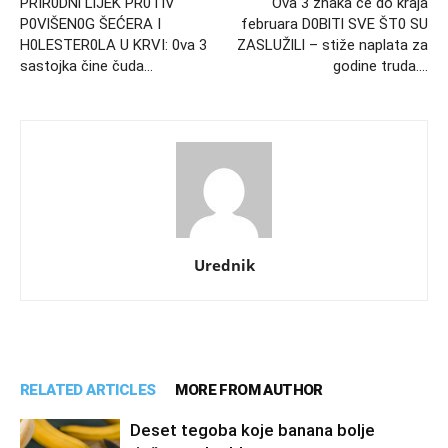
PRIR0DNl LlJEK PR0TIV
Ova 3 znaka će do kraja
P0VlŠEN0G ŠEĆERA I
februara D0BlTl SVE ŠT0 SU
H0LESTER0LA U KRVI: 0va 3
ZASLUŽlLl – stiže naplata za
sastojka čine čuda…
godine truda….
Urednik
RELATED ARTICLES
MORE FROM AUTHOR
Deset tegoba koje banana bolje