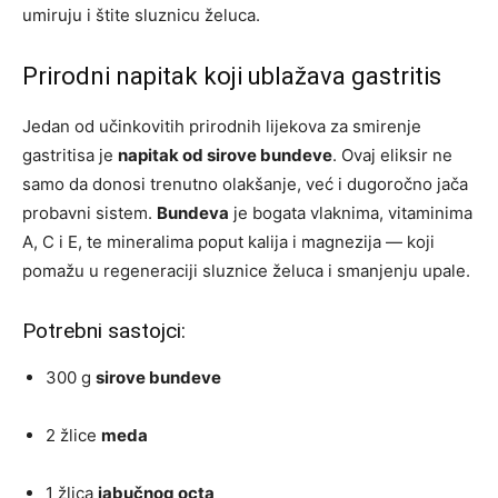
umiruju i štite sluznicu želuca.
Prirodni napitak koji ublažava gastritis
Jedan od učinkovitih prirodnih lijekova za smirenje
gastritisa je
napitak od sirove bundeve
. Ovaj eliksir ne
samo da donosi trenutno olakšanje, već i dugoročno jača
probavni sistem.
Bundeva
je bogata vlaknima, vitaminima
A, C i E, te mineralima poput kalija i magnezija — koji
pomažu u regeneraciji sluznice želuca i smanjenju upale.
Potrebni sastojci:
300 g
sirove bundeve
2 žlice
meda
1 žlica
jabučnog octa