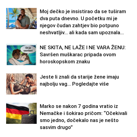
Moj dečko je insistirao da se tuširam
dva puta dnevno. U početku mi je
njegov čudan zahtjev bio potpuno
neshvatljiv… ali kada sam upoznala...
NE SKITA, NE LAŽE I NE VARA ŽENU:
Savršen muškarac pripada ovom
horoskopskom znaku
Jeste li znali da starije žene imaju
najbolju vag… Pogledajte više
Marko se nakon 7 godina vratio iz
Nemačke i šokirao pričom: “Očekivali
smo jedno, dočekalo nas je nešto
sasvim drugo”