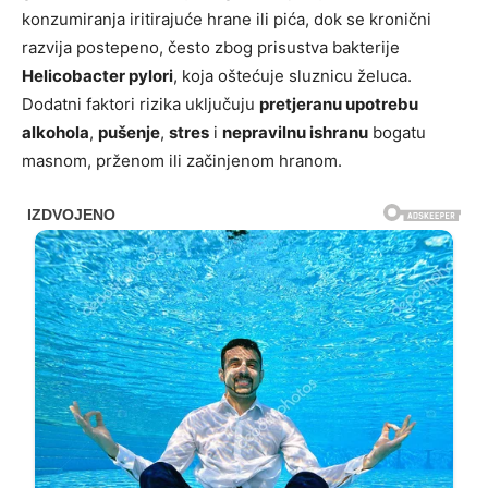
konzumiranja iritirajuće hrane ili pića, dok se kronični
razvija postepeno, često zbog prisustva bakterije
Helicobacter pylori
, koja oštećuje sluznicu želuca.
Dodatni faktori rizika uključuju
pretjeranu upotrebu
alkohola
,
pušenje
,
stres
i
nepravilnu ishranu
bogatu
masnom, prženom ili začinjenom hranom.