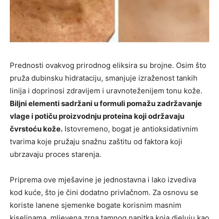
Prednosti ovakvog prirodnog eliksira su brojne. Osim što
pruža dubinsku hidrataciju, smanjuje izraženost tankih
linija i doprinosi zdravijem i uravnoteženijem tonu kože.
Biljni elementi sadržani u formuli pomažu zadržavanje
vlage i potiču proizvodnju proteina koji održavaju
čvrstoću kože.
Istovremeno, bogat je antioksidativnim
tvarima koje pružaju snažnu zaštitu od faktora koji
ubrzavaju proces starenja.
Priprema ove mješavine je jednostavna i lako izvediva
kod kuće, što je čini dodatno privlačnom. Za osnovu se
koriste lanene sjemenke bogate korisnim masnim
kiselinama, mljevena zrna tamnog napitka koja djeluju kao