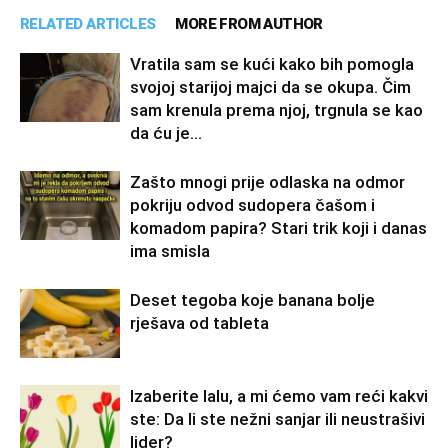
RELATED ARTICLES
MORE FROM AUTHOR
Vratila sam se kući kako bih pomogla
svojoj starijoj majci da se okupa. Čim
sam krenula prema njoj, trgnula se kao
da ću je...
Zašto mnogi prije odlaska na odmor
pokriju odvod sudopera čašom i
komadom papira? Stari trik koji i danas
ima smisla
Deset tegoba koje banana bolje
rješava od tableta
Izaberite lalu, a mi ćemo vam reći kakvi
ste: Da li ste nežni sanjar ili neustrašivi
lider?