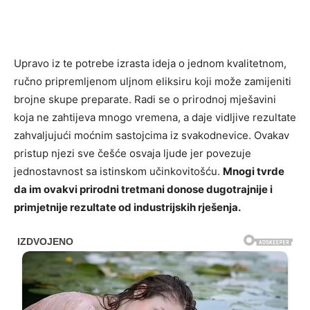
Upravo iz te potre­be izrasta ideja o jednom kvalitetnom,
ručno pripremljenom uljnom eliksiru koji može zamijeniti
brojne skupe preparate. Radi se o prirodnoj mješavini
koja ne zahtijeva mnogo vremena, a daje vidljive rezultate
zahvaljujući moćnim sastojcima iz svakodnevice. Ovakav
pristup njezi sve češće osvajа ljude jer povezuje
jednostavnost sa istinskom učinkovitošću.
Mnogi tvrde
da im ovakvi prirodni tretmani donose dugotrajnije i
primjetnije rezultate od industrijskih rješenja.