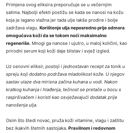
Primjena ovog eliksira preporučuje se u večernjim
satima. Najbolji efekti postižu se kada se nanosi na kožu
koja je lagano vlažna jer tada ulje lakše prodire i bolje
zadržava vlagu.
Korištenje ulja neposredno prije odmora
omogućava koži da se tokom noći maksimalno
regeneriše.
Mnogi ga nanose i ujutro, u maloj količini, kao
prirodni serum koji koži daje blistav i svjež izgled.
Uz osnovni eliksir, postoji i jednostavan recept za tonik u
spreju koji dodatno podržava mladolikost kože. U njegov
sastav ulaze dva mirisna začina kuhana u vodi. Nakon
kratkog kuhanja i hlađenja, tečnost se pretače u bocu s
raspršivačem i koristi kao osvježavajući dodatak prije
nanošenja ulja.
Osim što štedi novac, pruža koži vitamine, vlagu i zaštitu
bez ikakvih štetnih sastojaka.
Pravilnom i redovnom