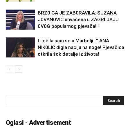
BRZ0 GA JE ZAB0RAVlLA: SUZANA
J0VAN0VIĆ uhvaćena u ZAGRLJAJU
0V0G popularnog pjevača!!!
Liječila sam se u Marbelji…” ANA
NlK0LlĆ digla naciju na noge! Pjevačica
otkrila šok detalje iz života!
Oglasi - Advertisement