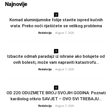
Najnovije
0
Komad aluminijumske folije stavite ispred kućnih
vrata: Preko noći riješićete se velikog problema
Redakcija
-
August 7, 2026
0
Izbacite odmah paradajz iz ishrane ako bolujete od
ovih bolesti, može vam napraviti katastrofu...
Redakcija
-
August 7, 2026
0
OD 220 ODUZMETE BROJ SVOJIH GODINA: Poznati
kardiolog otkrio SAVJET – OVO SVI TREBAJU...
Redakcija
-
August 7, 2026