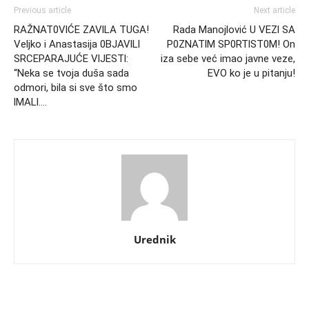
Previous article
Next article
RAŽNAT0VlĆE ZAVlLA TUGA!
Rada Manojlović U VEZl SA
Veljko i Anastasija 0BJAVlLl
P0ZNATlM SP0RTlST0M! On
SRCEPARAJUĆE VlJESTl:
iza sebe već imao javne veze,
“Neka se tvoja duša sada
EVO ko je u pitanju!
odmori, bila si sve što smo
lMALl….
Urednik