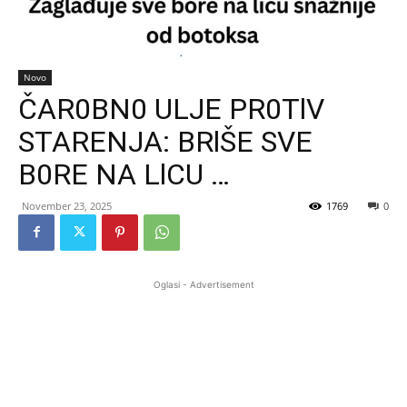
Novo
ČAR0BN0 ULJE PR0TlV
STARENJA: BRlŠE SVE
B0RE NA LlCU …
November 23, 2025
1769
0
Oglasi - Advertisement