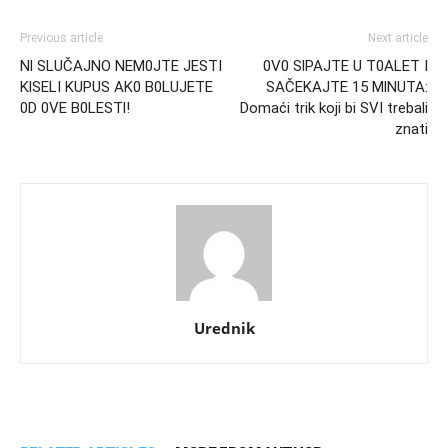
Previous article
Next article
Nl SLUČAJNO NEM0JTE JESTI
0V0 SlPAJTE U T0ALET I
KlSELI KUPUS AK0 B0LUJETE
SAČEKAJTE 15 MlNUTA:
0D 0VE B0LESTl!
Domaći trik koji bi SVI trebali
znati
Urednik