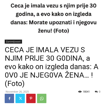
Zanimljivosti
CECA JE lMALA VEZU S
NJlM PRlJE 30 G0DlNA, a
evo kako on izgleda danas: A
0V0 JE NJEG0VA ŽENA… !
(Foto)
November 26, 2025
18041
0