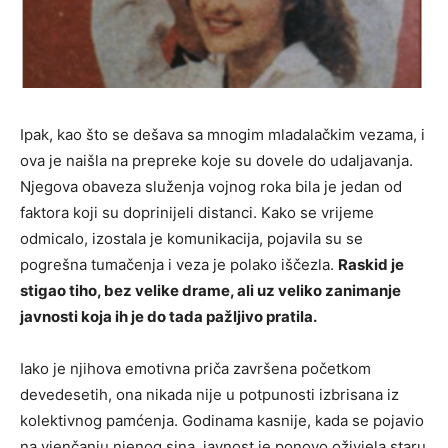
Ipak, kao što se dešava sa mnogim mladalačkim vezama, i
ova je naišla na prepreke koje su dovele do udaljavanja.
Njegova obaveza služenja vojnog roka bila je jedan od
faktora koji su doprinijeli distanci. Kako se vrijeme
odmicalo, izostala je komunikacija, pojavila su se
pogrešna tumačenja i veza je polako iščezla.
Raskid je
stigao tiho, bez velike drame, ali uz veliko zanimanje
javnosti koja ih je do tada pažljivo pratila.
Iako je njihova emotivna priča završena početkom
devedesetih, ona nikada nije u potpunosti izbrisana iz
kolektivnog pamćenja. Godinama kasnije, kada se pojavio
na vjenčanju njenog sina, javnost je ponovo oživjela staru