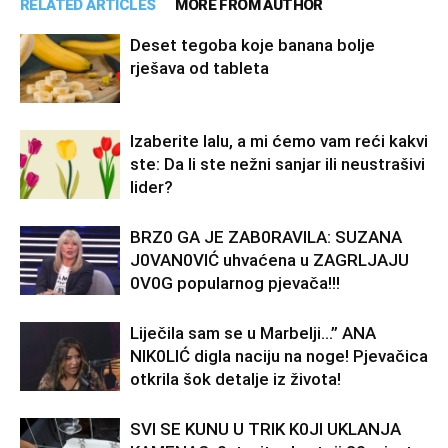
RELATED ARTICLES
MORE FROM AUTHOR
Deset tegoba koje banana bolje
rješava od tableta
Izaberite lalu, a mi ćemo vam reći kakvi
ste: Da li ste nežni sanjar ili neustrašivi
lider?
BRZ0 GA JE ZAB0RAVlLA: SUZANA
J0VAN0VIĆ uhvaćena u ZAGRLJAJU
0V0G popularnog pjevača!!!
Liječila sam se u Marbelji…” ANA
NlK0LlĆ digla naciju na noge! Pjevačica
otkrila šok detalje iz života!
SVl SE KUNU U TRlK K0Jl UKLANJA