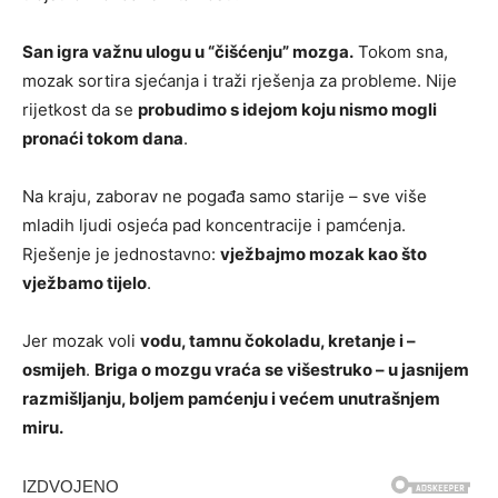
San igra važnu ulogu u “čišćenju” mozga.
Tokom sna,
mozak sortira sjećanja i traži rješenja za probleme. Nije
rijetkost da se
probudimo s idejom koju nismo mogli
pronaći tokom dana
.
Na kraju, zaborav ne pogađa samo starije – sve više
mladih ljudi osjeća pad koncentracije i pamćenja.
Rješenje je jednostavno:
vježbajmo mozak kao što
vježbamo tijelo
.
Jer mozak voli
vodu, tamnu čokoladu, kretanje i –
osmijeh
.
Briga o mozgu vraća se višestruko – u jasnijem
razmišljanju, boljem pamćenju i većem unutrašnjem
miru.