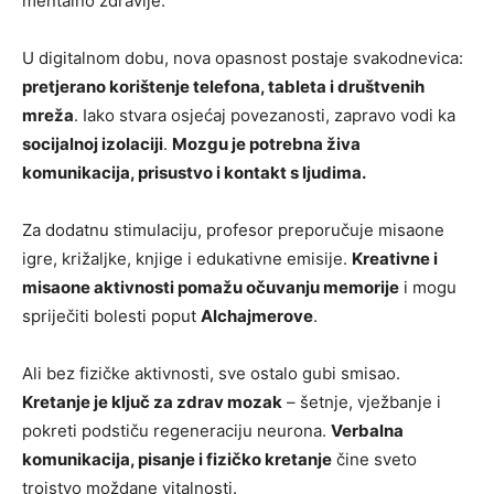
mentalno zdravlje.
U digitalnom dobu, nova opasnost postaje svakodnevica:
pretjerano korištenje telefona, tableta i društvenih
mreža
. Iako stvara osjećaj povezanosti, zapravo vodi ka
socijalnoj izolaciji
.
Mozgu je potrebna živa
komunikacija, prisustvo i kontakt s ljudima.
Za dodatnu stimulaciju, profesor preporučuje misaone
igre, križaljke, knjige i edukativne emisije.
Kreativne i
misaone aktivnosti pomažu očuvanju memorije
i mogu
spriječiti bolesti poput
Alchajmerove
.
Ali bez fizičke aktivnosti, sve ostalo gubi smisao.
Kretanje je ključ za zdrav mozak
– šetnje, vježbanje i
pokreti podstiču regeneraciju neurona.
Verbalna
komunikacija, pisanje i fizičko kretanje
čine sveto
trojstvo moždane vitalnosti.