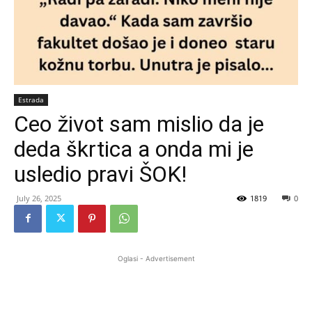
Estrada
Ceo život sam mislio da je
deda škrtica a onda mi je
usledio pravi ŠOK!
July 26, 2025
1819
0
Oglasi - Advertisement