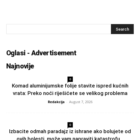
Oglasi - Advertisement
Najnovije
0
Komad aluminijumske folije stavite ispred kućnih
vrata: Preko noći riješićete se velikog problema
Redakcija
-
August 7, 2026
0
Izbacite odmah paradajz iz ishrane ako bolujete od
ovih bolesti, može vam napraviti katastrofu...