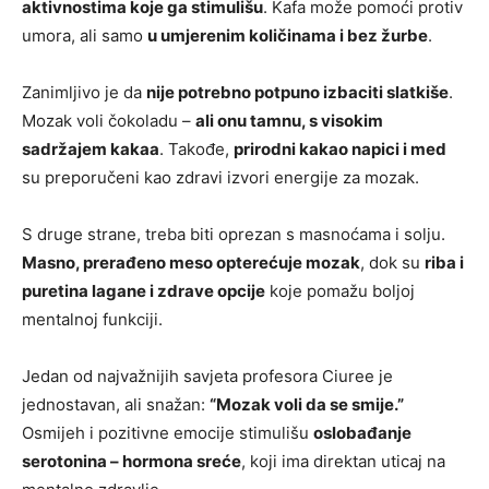
aktivnostima koje ga stimulišu
. Kafa može pomoći protiv
umora, ali samo
u umjerenim količinama i bez žurbe
.
Zanimljivo je da
nije potrebno potpuno izbaciti slatkiše
.
Mozak voli čokoladu –
ali onu tamnu, s visokim
sadržajem kakaa
. Takođe,
prirodni kakao napici i med
su preporučeni kao zdravi izvori energije za mozak.
S druge strane, treba biti oprezan s masnoćama i solju.
Masno, prerađeno meso opterećuje mozak
, dok su
riba i
puretina lagane i zdrave opcije
koje pomažu boljoj
mentalnoj funkciji.
Jedan od najvažnijih savjeta profesora Ciuree je
jednostavan, ali snažan:
“Mozak voli da se smije.”
Osmijeh i pozitivne emocije stimulišu
oslobađanje
serotonina – hormona sreće
, koji ima direktan uticaj na