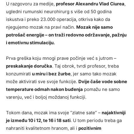
U razgovoru za medije,
profesor Alexandru Vlad Ciurea
,
ugledni rumunski neurohirurg s više od 50 godina
iskustva i preko 23.000 operacija, otkriva kako da
njegujemo mozak na pravi način.
Mozak nije samo
potrošač energije – on traži redovno održavanje, pažnju
i emotivnu stimulaciju.
Prva greška koju mnogi prave počinje već s jutrom –
preskakanje doručka
. Taj obrok, tvrdi profesor, treba
konzumirati
u miru i bez žurbe
, jer samo tako mozak
može aktivirati sve svoje funkcije.
Dvije čaše vode sobne
temperature odmah nakon buđenja
pomažu ne samo
varenju, već i boljoj moždanoj funkciji.
Tokom dana, mozak ima svoje “zlatne sate” –
najaktivniji
je između 10 i 12, te 16 i 18 sati
. U tom periodu treba ga
nahraniti kvalitetnom hranom, ali i
pozitivnim