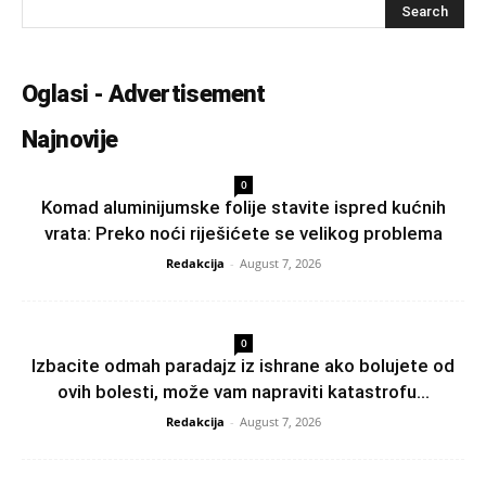
Oglasi - Advertisement
Najnovije
0
Komad aluminijumske folije stavite ispred kućnih
vrata: Preko noći riješićete se velikog problema
Redakcija
-
August 7, 2026
0
Izbacite odmah paradajz iz ishrane ako bolujete od
ovih bolesti, može vam napraviti katastrofu...
Redakcija
-
August 7, 2026