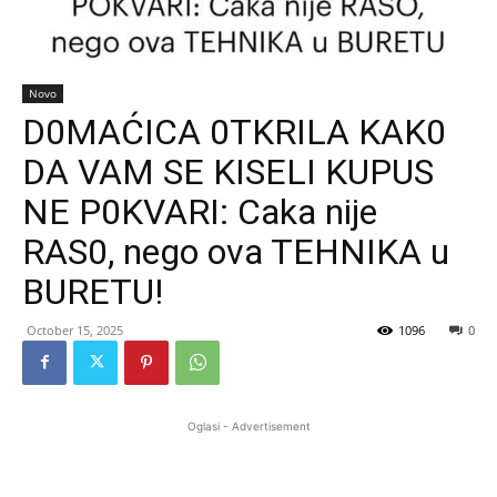
Novo
D0MAĆICA 0TKRILA KAK0
DA VAM SE KISELI KUPUS
NE P0KVARI: Caka nije
RAS0, nego ova TEHNIKA u
BURETU!
October 15, 2025
1096
0
Oglasi - Advertisement