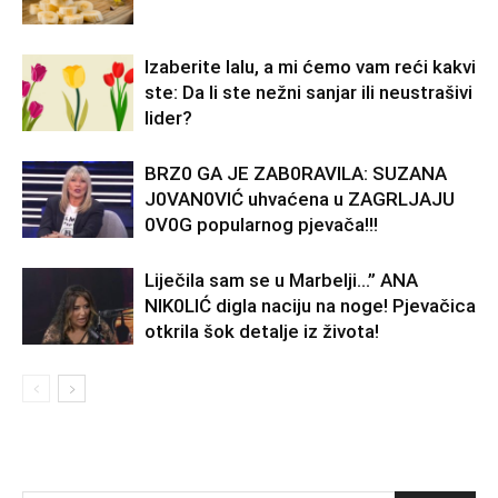
Izaberite lalu, a mi ćemo vam reći kakvi
ste: Da li ste nežni sanjar ili neustrašivi
lider?
BRZ0 GA JE ZAB0RAVlLA: SUZANA
J0VAN0VIĆ uhvaćena u ZAGRLJAJU
0V0G popularnog pjevača!!!
Liječila sam se u Marbelji…” ANA
NlK0LlĆ digla naciju na noge! Pjevačica
otkrila šok detalje iz života!