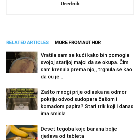
Urednik
RELATED ARTICLES
MORE FROM AUTHOR
Vratila sam se kući kako bih pomogla
svojoj starijoj majci da se okupa. Čim
sam krenula prema njoj, trgnula se kao
da ću je...
Zašto mnogi prije odlaska na odmor
pokriju odvod sudopera čašom i
komadom papira? Stari trik koji i danas
ima smisla
Deset tegoba koje banana bolje
rješava od tableta