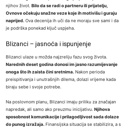
njihov život.
Bilo da se radi o partneru ili prijatelju,
Ovnove očekuju snažne veze koje ih motivišu i guraju
naprijed.
Ova decenija ih uči da ne moraju sve sami i da
je podrška ponekad ključ uspjeha.
Blizanci – jasnoća i ispunjenje
Blizanci ulaze u možda najzreliju fazu svog života.
Narednih deset godina donosi im jasno razumijevanje
onoga što ih zaista čini sretnima.
Nakon perioda
preispitivanja i unutrašnjih dilema, dolazi vrijeme kada
biraju sebe i svoje potrebe.
Na poslovnom planu, Blizanci imaju priliku za značajan
napredak, ali samo ako preuzmu inicijativu.
Njihova
sposobnost komunikacije i prilagodljivost sada dolaze
do punog izražaja.
Finansijska situacija se stabilizira, a s