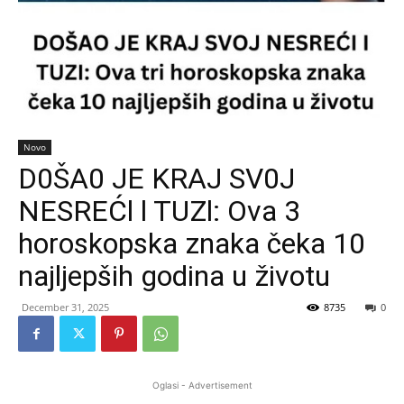
Novo
D0ŠA0 JE KRAJ SV0J
NESREĆl l TUZl: Ova 3
horoskopska znaka čeka 10
najljepših godina u životu
December 31, 2025
8735
0
Oglasi - Advertisement