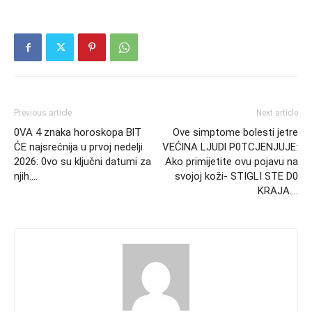
Previous article
Next article
0VA 4 znaka horoskopa BlT
Ove simptome bolesti jetre
ĆE najsrećnija u prvoj nedelji
VEĆlNA LJUDl P0TCJENJUJE:
2026: 0vo su ključni datumi za
Ako primijetite ovu pojavu na
njih….
svojoj koži- STIGLI STE D0
KRAJA….