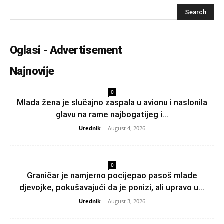
Oglasi - Advertisement
Najnovije
0
Mlada žena je slučajno zaspala u avionu i naslonila
glavu na rame najbogatijeg i...
Urednik
-
August 4, 2026
0
Graničar je namjerno pocijepao pasoš mlade
djevojke, pokušavajući da je ponizi, ali upravo u...
Urednik
-
August 3, 2026