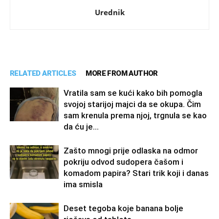
Urednik
RELATED ARTICLES
MORE FROM AUTHOR
Vratila sam se kući kako bih pomogla
svojoj starijoj majci da se okupa. Čim
sam krenula prema njoj, trgnula se kao
da ću je...
Zašto mnogi prije odlaska na odmor
pokriju odvod sudopera čašom i
komadom papira? Stari trik koji i danas
ima smisla
Deset tegoba koje banana bolje