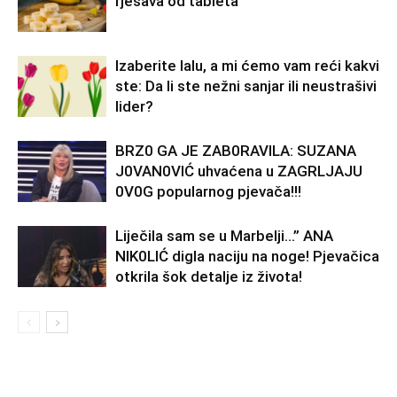
rješava od tableta
Izaberite lalu, a mi ćemo vam reći kakvi
ste: Da li ste nežni sanjar ili neustrašivi
lider?
BRZ0 GA JE ZAB0RAVlLA: SUZANA
J0VAN0VIĆ uhvaćena u ZAGRLJAJU
0V0G popularnog pjevača!!!
Liječila sam se u Marbelji…” ANA
NlK0LlĆ digla naciju na noge! Pjevačica
otkrila šok detalje iz života!