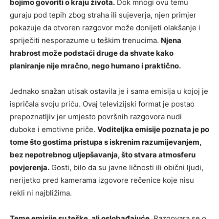
bojimo govoriti o kraju života.
Dok mnogi ovu temu
guraju pod tepih zbog straha ili sujeverja, njen primjer
pokazuje da otvoren razgovor može donijeti olakšanje i
spriječiti nesporazume u teškim trenucima.
Njena
hrabrost može podstaći druge da shvate kako
planiranje nije mračno, nego humano i praktično.
Jednako snažan utisak ostavila je i sama emisija u kojoj je
ispričala svoju priču. Ovaj televizijski format je postao
prepoznatljiv jer umjesto površnih razgovora nudi
duboke i emotivne priče.
Voditeljka emisije poznata je po
tome što gostima pristupa s iskrenim razumijevanjem,
bez nepotrebnog uljepšavanja, što stvara atmosferu
povjerenja.
Gosti, bilo da su javne ličnosti ili obični ljudi,
nerijetko pred kamerama izgovore rečenice koje nisu
rekli ni najbližima.
Teme emisije su teške, ali oslobađajuće.
Razgovara se o