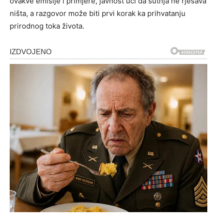
ovakve emisije i primjere, javnost uči da šutnja ne rješava
ništa, a razgovor može biti prvi korak ka prihvatanju
prirodnog toka života.