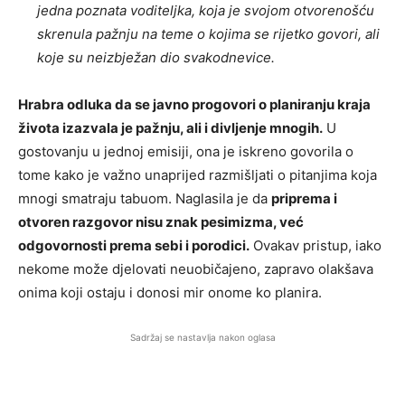
jedna poznata voditeljka, koja je svojom otvorenošću
skrenula pažnju na teme o kojima se rijetko govori, ali
koje su neizbježan dio svakodnevice.
Hrabra odluka da se javno progovori o planiranju kraja
života izazvala je pažnju, ali i divljenje mnogih.
U
gostovanju u jednoj emisiji, ona je iskreno govorila o
tome kako je važno unaprijed razmišljati o pitanjima koja
mnogi smatraju tabuom. Naglasila je da
priprema i
otvoren razgovor nisu znak pesimizma, već
odgovornosti prema sebi i porodici.
Ovakav pristup, iako
nekome može djelovati neuobičajeno, zapravo olakšava
onima koji ostaju i donosi mir onome ko planira.
Sadržaj se nastavlja nakon oglasa