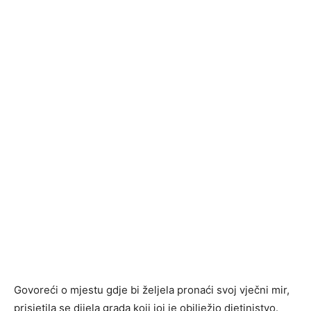
Govoreći o mjestu gdje bi željela pronaći svoj vječni mir,
prisjetila se dijela grada koji joj je obilježio djetinjstvo.