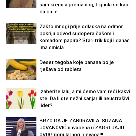
sam krenula prema njoj, trgnula se kao
da ću je...
Zašto mnogi prije odlaska na odmor
pokriju odvod sudopera čašom i
komadom papira? Stari trik koji i danas
ima smisla
Deset tegoba koje banana bolje
rješava od tableta
Izaberite lalu, a mi ćemo vam reći kakvi
ste: Da li ste nežni sanjar ili neustrašivi
lider?
BRZ0 GA JE ZAB0RAVlLA: SUZANA
J0VAN0VIĆ uhvaćena u ZAGRLJAJU
0V0G popularnog pjevača!!!