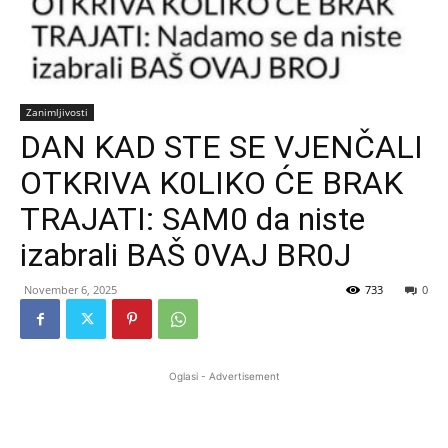
Zanimljivosti
DAN KAD STE SE VJENČALI
OTKRIVA K0LIKO ĆE BRAK
TRAJATI: SAM0 da niste
izabrali BAŠ 0VAJ BR0J
November 6, 2025
733
0
Oglasi - Advertisement