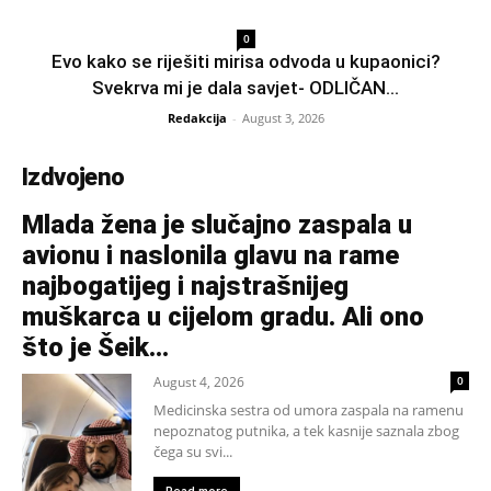
0
Evo kako se riješiti mirisa odvoda u kupaonici?
Svekrva mi je dala savjet- ODLIČAN...
Redakcija
-
August 3, 2026
Izdvojeno
Mlada žena je slučajno zaspala u
avionu i naslonila glavu na rame
najbogatijeg i najstrašnijeg
muškarca u cijelom gradu. Ali ono
što je Šeik...
August 4, 2026
0
Medicinska sestra od umora zaspala na ramenu
nepoznatog putnika, a tek kasnije saznala zbog
čega su svi...