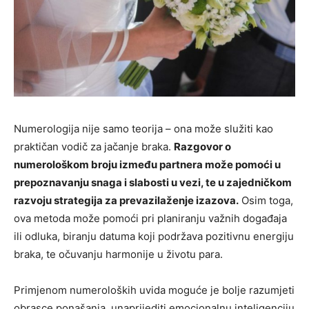
Numerologija nije samo teorija – ona može služiti kao
praktičan vodič za jačanje braka.
Razgovor o
numerološkom broju između partnera može pomoći u
prepoznavanju snaga i slabosti u vezi, te u zajedničkom
razvoju strategija za prevazilaženje izazova.
Osim toga,
ova metoda može pomoći pri planiranju važnih događaja
ili odluka, biranju datuma koji podržava pozitivnu energiju
braka, te očuvanju harmonije u životu para.
Primjenom numeroloških uvida moguće je bolje razumjeti
obrasce ponašanja, unaprijediti emocionalnu inteligenciju