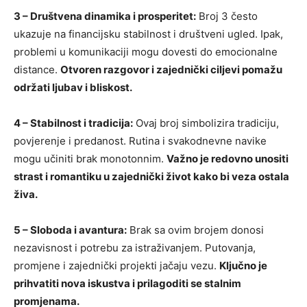
3 – Društvena dinamika i prosperitet:
Broj 3 često
ukazuje na financijsku stabilnost i društveni ugled. Ipak,
problemi u komunikaciji mogu dovesti do emocionalne
distance.
Otvoren razgovor i zajednički ciljevi pomažu
održati ljubav i bliskost.
4 – Stabilnost i tradicija:
Ovaj broj simbolizira tradiciju,
povjerenje i predanost. Rutina i svakodnevne navike
mogu učiniti brak monotonnim.
Važno je redovno unositi
strast i romantiku u zajednički život kako bi veza ostala
živa.
5 – Sloboda i avantura:
Brak sa ovim brojem donosi
nezavisnost i potrebu za istraživanjem. Putovanja,
promjene i zajednički projekti jačaju vezu.
Ključno je
prihvatiti nova iskustva i prilagoditi se stalnim
promjenama.