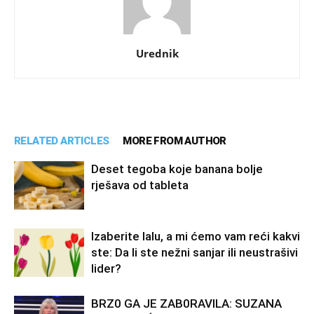
Urednik
RELATED ARTICLES
MORE FROM AUTHOR
Deset tegoba koje banana bolje
rješava od tableta
Izaberite lalu, a mi ćemo vam reći kakvi
ste: Da li ste nežni sanjar ili neustrašivi
lider?
BRZ0 GA JE ZAB0RAVlLA: SUZANA