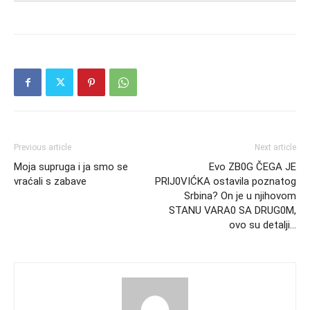
Previous article
Next article
Moja supruga i ja smo se
Evo ZB0G ČEGA JE
vraćali s zabave
PRlJ0VIĆKA ostavila poznatog
Srbina? On je u njihovom
STANU VARA0 SA DRUG0M,
ovo su detalji…