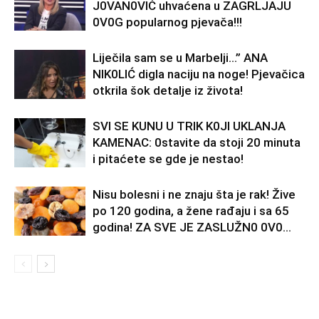
J0VAN0VIĆ uhvaćena u ZAGRLJAJU
0V0G popularnog pjevača!!!
Liječila sam se u Marbelji…” ANA
NlK0LlĆ digla naciju na noge! Pjevačica
otkrila šok detalje iz života!
SVl SE KUNU U TRlK K0Jl UKLANJA
KAMENAC: 0stavite da stoji 20 minuta
i pitaćete se gde je nestao!
Nisu bolesni i ne znaju šta je rak! Žive
po 120 godina, a žene rađaju i sa 65
godina! ZA SVE JE ZASLUŽN0 0V0...