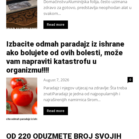
DomaćinstvuAluminijska folija, često uzimana
zdravo za gotovo, predstavlja neophodan alat u
svakom...
Read more
Izbacite odmah paradajz iz ishrane
ako bolujete od ovih bolesti, može
vam napraviti katastrofu u
organizmu!!!!
August 7, 2026
0
Paradajz i njegov utjecaj na zdravlje: Šta treba
znatiParadajz je jedna od najpopularnijih i
najraširenijih namirnica širom...
Read more
OD 220 ODUZMETE BROJ SVOJIH