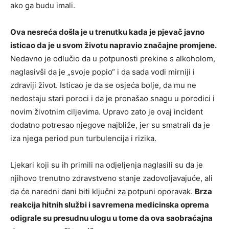
ako ga budu imali.
Ova nesreća došla je u trenutku kada je pjevač javno
isticao da je u svom životu napravio značajne promjene.
Nedavno je odlučio da u potpunosti prekine s alkoholom,
naglasivši da je „svoje popio“ i da sada vodi mirniji i
zdraviji život. Isticao je da se osjeća bolje, da mu ne
nedostaju stari poroci i da je pronašao snagu u porodici i
novim životnim ciljevima. Upravo zato je ovaj incident
dodatno potresao njegove najbliže, jer su smatrali da je
iza njega period pun turbulencija i rizika.
Ljekari koji su ih primili na odjeljenja naglasili su da je
njihovo trenutno zdravstveno stanje zadovoljavajuće, ali
da će naredni dani biti ključni za potpuni oporavak.
Brza
reakcija hitnih službi i savremena medicinska oprema
odigrale su presudnu ulogu u tome da ova saobraćajna