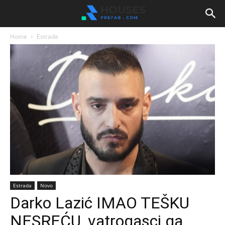
Home
Estrada
Estrada
Novo
Darko Lazić IMAO TEŠKU
NESREĆU, vatrogasci ga