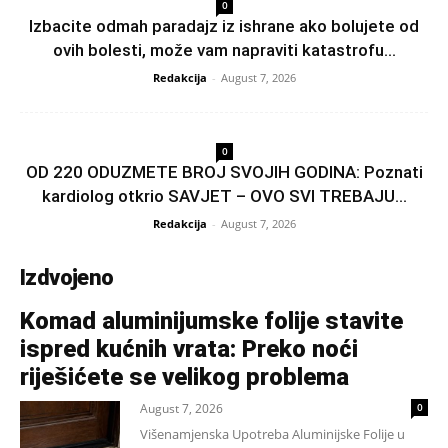
0
Izbacite odmah paradajz iz ishrane ako bolujete od
ovih bolesti, može vam napraviti katastrofu...
Redakcija
-
August 7, 2026
0
OD 220 ODUZMETE BROJ SVOJIH GODINA: Poznati
kardiolog otkrio SAVJET – OVO SVI TREBAJU...
Redakcija
-
August 7, 2026
Izdvojeno
Komad aluminijumske folije stavite
ispred kućnih vrata: Preko noći
riješićete se velikog problema
August 7, 2026
0
Višenamjenska Upotreba Aluminijske Folije u