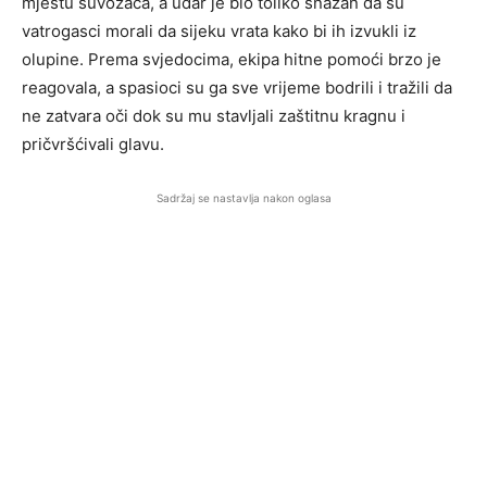
mjestu suvozača, a udar je bio toliko snažan da su
vatrogasci morali da sijeku vrata kako bi ih izvukli iz
olupine. Prema svjedocima, ekipa hitne pomoći brzo je
reagovala, a spasioci su ga sve vrijeme bodrili i tražili da
ne zatvara oči dok su mu stavljali zaštitnu kragnu i
pričvršćivali glavu.
Sadržaj se nastavlja nakon oglasa