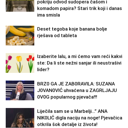
pokriju odvod sudopera čašom i
komadom papira? Stari trik koji i danas
ima smisla
Deset tegoba koje banana bolje
rješava od tableta
Izaberite lalu, a mi ćemo vam reći kakvi
ste: Da li ste nežni sanjar ili neustrašivi
lider?
BRZ0 GA JE ZAB0RAVlLA: SUZANA
J0VAN0VIĆ uhvaćena u ZAGRLJAJU
0V0G popularnog pjevača!!!
Liječila sam se u Marbelji…” ANA
NlK0LlĆ digla naciju na noge! Pjevačica
otkrila šok detalje iz života!