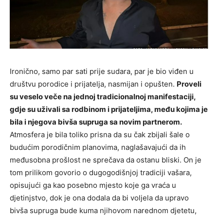
Ironično, samo par sati prije sudara, par je bio viđen u
društvu porodice i prijatelja, nasmijan i opušten.
Proveli
su veselo veče na jednoj tradicionalnoj manifestaciji,
gdje su uživali sa rodbinom i prijateljima, među kojima je
bila i njegova bivša supruga sa novim partnerom.
Atmosfera je bila toliko prisna da su čak zbijali šale o
budućim porodičnim planovima, naglašavajući da ih
međusobna prošlost ne sprečava da ostanu bliski. On je
tom prilikom govorio o dugogodišnjoj tradiciji vašara,
opisujući ga kao posebno mjesto koje ga vraća u
djetinjstvo, dok je ona dodala da bi voljela da upravo
bivša supruga bude kuma njihovom narednom djetetu,