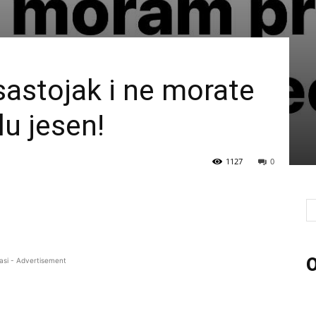
astojak i ne morate
lu jesen!
1127
0
O
asi - Advertisement