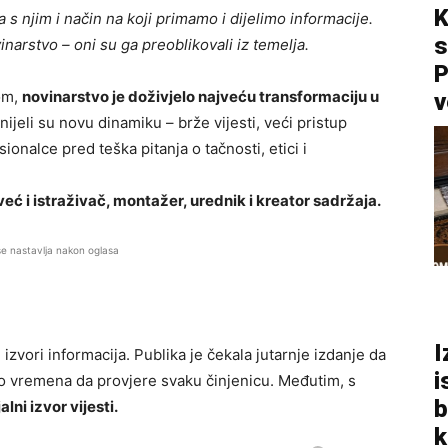
K
 s njim i način na koji primamo i dijelimo informacije.
s
inarstvo – oni su ga preoblikovali iz temelja.
P
om,
novinarstvo je doživjelo najveću transformaciju u
v
ijeli su novu dinamiku – brže vijesti, veći pristup
esionalce pred teška pitanja o tačnosti, etici i
ć i istraživač, montažer, urednik i kreator sadržaja.
se nastavlja nakon oglasa
I
i izvori informacija. Publika je čekala jutarnje izdanje da
i
ljno vremena da provjere svaku činjenicu. Međutim, s
b
lni izvor vijesti.
k