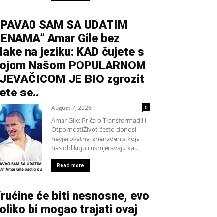
PAVA0 SAM SA UDATIM
ENAMA” Amar Gile bez
lake na jeziku: KAD čujete s
kojom Našom POPULARNOM
JEVAČICOM JE BIO zgrozit
ete se..
August 7, 2026
0
Amar Gile: Priča o Transformaciji i
OtpornostiŽivot često donosi
nevjerovatna iznenađenja koja
nas oblikuju i usmjeravaju ka...
Read more
rućine će biti nesnosne, evo
oliko bi mogao trajati ovaj