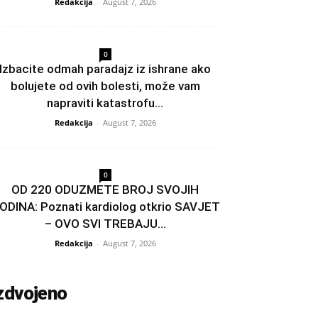
Redakcija
-
August 7, 2026
0
Izbacite odmah paradajz iz ishrane ako
bolujete od ovih bolesti, može vam
napraviti katastrofu...
Redakcija
-
August 7, 2026
0
OD 220 ODUZMETE BROJ SVOJIH
ODINA: Poznati kardiolog otkrio SAVJET
– OVO SVI TREBAJU...
Redakcija
-
August 7, 2026
zdvojeno