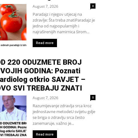
August 7, 2026
0
Paradajz i njegov utjecaj na
zdravlje: Šta treba znatiParadajz je
jedna od najpopularnijih i
najraširenijih namirnica širom...
Read more
D 220 ODUZMETE BROJ
VOJIH GODINA: Poznati
ardiolog otkrio SAVJET –
VO SVI TREBAJU ZNATI
August 7, 2026
0
Razumijevanje zdravlja srca kroz
jednostavne metodeU svijetu gdje
se briga o zdravlju srca često
zanemaruje, važno je...
Read more