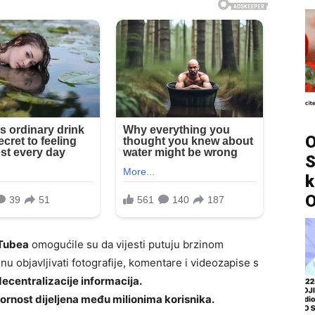
O
S
k
O
uTubea
omogućile su da vijesti putuju brzinom
u objavljivati fotografije, komentare i videozapise s
ecentralizacije informacija.
vornost dijeljena među milionima korisnika.