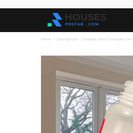
Kuće
Home
Zanimljivosti
Dodajte samo 1 sastojak i ne m
za
sve