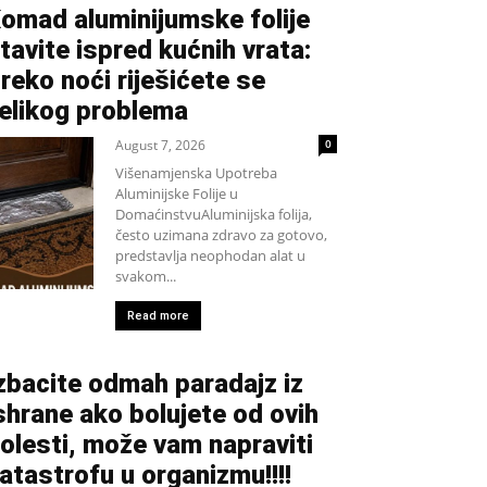
omad aluminijumske folije
tavite ispred kućnih vrata:
reko noći riješićete se
elikog problema
August 7, 2026
0
Višenamjenska Upotreba
Aluminijske Folije u
DomaćinstvuAluminijska folija,
često uzimana zdravo za gotovo,
predstavlja neophodan alat u
svakom...
Read more
zbacite odmah paradajz iz
shrane ako bolujete od ovih
olesti, može vam napraviti
atastrofu u organizmu!!!!