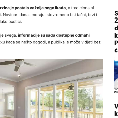
rzina je postala važnija nego ikada
, a tradicionalni
S
 Novinari danas moraju istovremeno biti tačni, brzi i
Ž
lako postići.
d
rije svega,
informacije su sada dostupne odmah i
P
tku kada se nešto dogodi, a publika je može vidjeti bez
ć
V
k