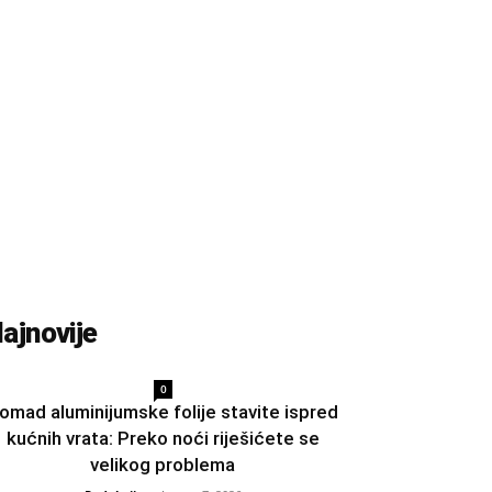
ajnovije
0
omad aluminijumske folije stavite ispred
kućnih vrata: Preko noći riješićete se
velikog problema