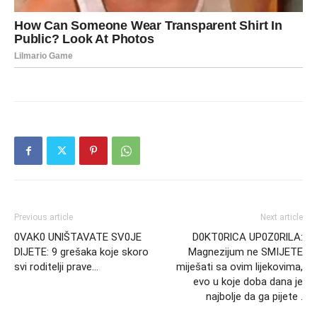
Previous article
Next article
0VAK0 UNlŠTAVATE SV0JE
D0KT0RlCA UP0Z0RlLA:
DlJETE: 9 grešaka koje skoro
Magnezijum ne SMIJETE
svi roditelji prave…
miješati sa ovim lijekovima,
evo u koje doba dana je
najbolje da ga pijete .