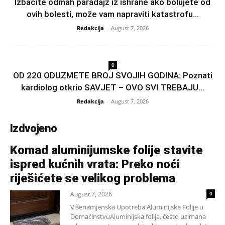
Izbacite odmah paradajz iz ishrane ako bolujete od
ovih bolesti, može vam napraviti katastrofu...
Redakcija
-
August 7, 2026
0
OD 220 ODUZMETE BROJ SVOJIH GODINA: Poznati
kardiolog otkrio SAVJET – OVO SVI TREBAJU...
Redakcija
-
August 7, 2026
Izdvojeno
Komad aluminijumske folije stavite
ispred kućnih vrata: Preko noći
riješićete se velikog problema
August 7, 2026
0
Višenamjenska Upotreba Aluminijske Folije u
DomaćinstvuAluminijska folija, često uzimana