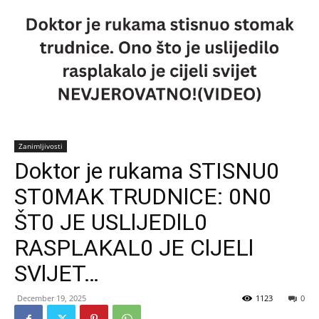
Zanimljivosti
Doktor je rukama STISNU0
ST0MAK TRUDNlCE: 0N0
ŠT0 JE USLlJEDlL0
RASPLAKAL0 JE ClJELl
SVlJET…
December 19, 2025
1123
0