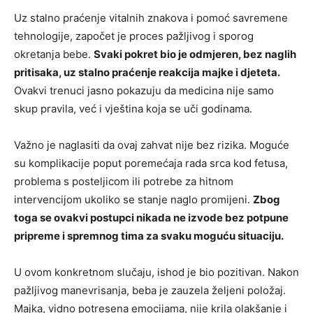
Uz stalno praćenje vitalnih znakova i pomoć savremene
tehnologije, započet je proces pažljivog i sporog
okretanja bebe.
Svaki pokret bio je odmjeren, bez naglih
pritisaka, uz stalno praćenje reakcija majke i djeteta.
Ovakvi trenuci jasno pokazuju da medicina nije samo
skup pravila, već i vještina koja se uči godinama.
Važno je naglasiti da ovaj zahvat nije bez rizika. Moguće
su komplikacije poput poremećaja rada srca kod fetusa,
problema s posteljicom ili potrebe za hitnom
intervencijom ukoliko se stanje naglo promijeni.
Zbog
toga se ovakvi postupci nikada ne izvode bez potpune
pripreme i spremnog tima za svaku moguću situaciju.
U ovom konkretnom slučaju, ishod je bio pozitivan. Nakon
pažljivog manevrisanja, beba je zauzela željeni položaj.
Majka, vidno potresena emocijama, nije krila olakšanje i