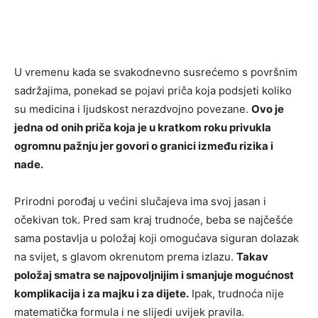
U vremenu kada se svakodnevno susrećemo s površnim
sadržajima, ponekad se pojavi priča koja podsjeti koliko
su medicina i ljudskost nerazdvojno povezane.
Ovo je
jedna od onih priča koja je u kratkom roku privukla
ogromnu pažnju jer govori o granici između rizika i
nade.
Prirodni porođaj u većini slučajeva ima svoj jasan i
očekivan tok. Pred sam kraj trudnoće, beba se najčešće
sama postavlja u položaj koji omogućava siguran dolazak
na svijet, s glavom okrenutom prema izlazu.
Takav
položaj smatra se najpovoljnijim i smanjuje mogućnost
komplikacija i za majku i za dijete.
Ipak, trudnoća nije
matematička formula i ne slijedi uvijek pravila.