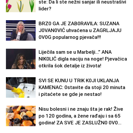
ste: Da li ste nežni sanjar ili neustrašivi
lider?
BRZ0 GA JE ZAB0RAVlLA: SUZANA
J0VAN0VIĆ uhvaćena u ZAGRLJAJU
0V0G popularnog pjevača!!!
Liječila sam se u Marbelji…” ANA
NlK0LlĆ digla naciju na noge! Pjevačica
otkrila šok detalje iz života!
SVl SE KUNU U TRlK K0Jl UKLANJA
KAMENAC: 0stavite da stoji 20 minuta
i pitaćete se gde je nestao!
Nisu bolesni i ne znaju šta je rak! Žive
po 120 godina, a žene rađaju i sa 65
godina! ZA SVE JE ZASLUŽN0 0V0...