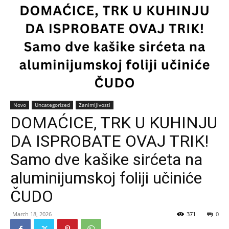
Novo
Uncategorized
Zanimljivosti
DOMAĆICE, TRK U KUHINJU
DA ISPROBATE OVAJ TRIK!
Samo dve kašike sirćeta na
aluminijumskoj foliji učiniće
ČUDO
March 18, 2026
371
0