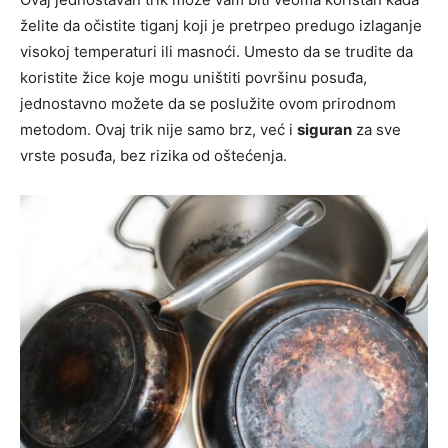
želite da očistite tiganj koji je pretrpeo predugo izlaganje
visokoj temperaturi ili masnoći. Umesto da se trudite da
koristite žice koje mogu uništiti površinu posuđa,
jednostavno možete da se poslužite ovom prirodnom
metodom. Ovaj trik nije samo brz, već i
siguran
za sve
vrste posuđa, bez rizika od oštećenja.