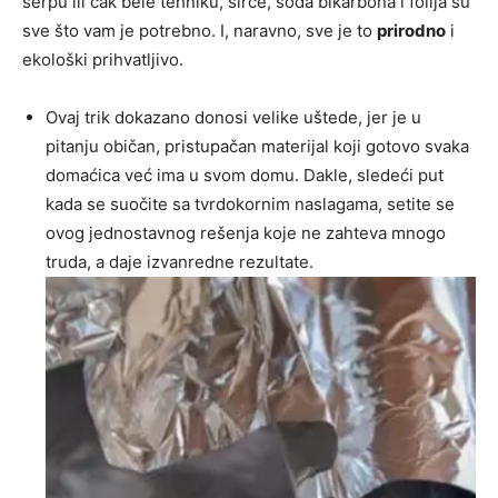
šerpu ili čak bele tehniku, sirće, soda bikarbona i folija su
sve što vam je potrebno. I, naravno, sve je to
prirodno
i
ekološki prihvatljivo.
Ovaj trik dokazano donosi velike uštede, jer je u
pitanju običan, pristupačan materijal koji gotovo svaka
domaćica već ima u svom domu. Dakle, sledeći put
kada se suočite sa tvrdokornim naslagama, setite se
ovog jednostavnog rešenja koje ne zahteva mnogo
truda, a daje izvanredne rezultate.