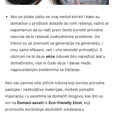
Ako se pitate zašto se ovaj metod koristi i kako su
domaćice u prošlosti dolazile do ovih rešenja, važno je
napomenuti da su naši preci često koristili prirodne
resurse da bi rešavali svakodnevne probleme. Ovi
trikovi su se prenosili sa generacije na generaciju, i
nisu samo efikasni, već i vrlo ekološki prihvatljivi. S
obzirom na to da je
sirće
oduvek bilo najvažniji alat u
domaćinstvu, nije ni čudo da je i danas među
najpouzdanijim sredstvima za čišćenje.
Ako vas zanima više sličnih trikova koji koriste prirodne
sastojke i neškodljive materijale, možete potražiti
inspiraciju i u savetima sa domaćih blogova, kao što su
oni na
Domaći saveti
ili
Eco-friendly život
, koji
promovišu korišćenje ekoloških sredstava u