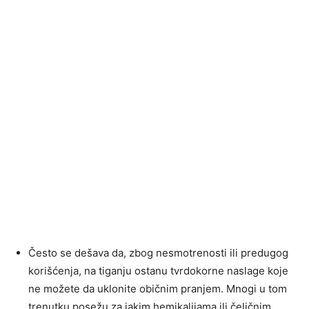
Često se dešava da, zbog nesmotrenosti ili predugog
korišćenja, na tiganju ostanu tvrdokorne naslage koje
ne možete da uklonite običnim pranjem. Mnogi u tom
trenutku posežu za jakim hemikalijama ili čeličnim