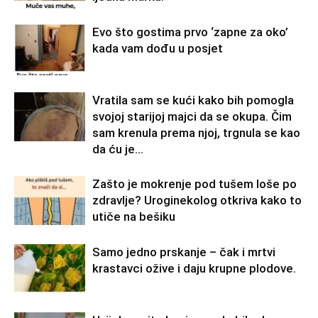
Evo što gostima prvo ‘zapne za oko’
kada vam dođu u posjet
Vratila sam se kući kako bih pomogla
svojoj starijoj majci da se okupa. Čim
sam krenula prema njoj, trgnula se kao
da ću je...
Zašto je mokrenje pod tušem loše po
zdravlje? Uroginekolog otkriva kako to
utiče na bešiku
Samo jedno prskanje – čak i mrtvi
krastavci ožive i daju krupne plodove.