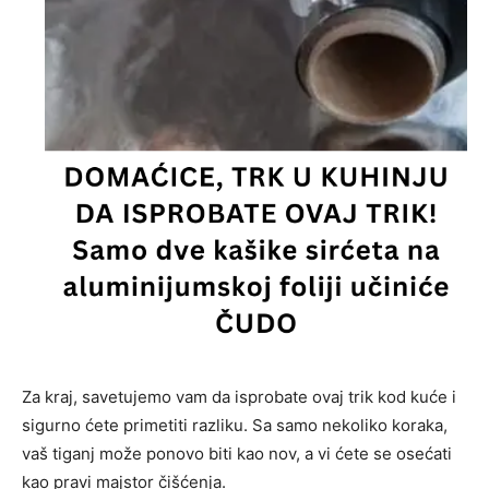
Za kraj, savetujemo vam da isprobate ovaj trik kod kuće i
sigurno ćete primetiti razliku. Sa samo nekoliko koraka,
vaš tiganj može ponovo biti kao nov, a vi ćete se osećati
kao pravi majstor čišćenja.