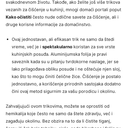
svakodnevnom životu. Takođe, ako želite još više trikova
vezanih za čišćenje u kuhinji, mnogi domaći portali poput
Kako očistiti
često nude odlične savete za čišćenje, ali i
druge korisne informacije za domaćinstvo.
Ovaj jednostavan, ali efikasan trik ne samo da štedi
vreme, već je i
spektakularno
koristan za sve vrste
kuhinjskih posuđa. Aluminijumska folija je pravi
saveznik kada su u pitanju tvrdokorne naslage, jer se
lako prilagođava obliku posude i ne oštećuje njen sloj,
kao što to mogu činiti čelične žice. Čišćenje je postalo
jednostavno, a korišćenje prirodnih sastojaka dodatno
čini ovaj metod sigurnim za vašu porodicu i okolinu.
Zahvaljujući ovom trikovima, možete se oprostiti od
hemikalija koje često ne samo da štete zdravlju, već i
zagađuju okolinu. Bez obzira na to da li čistite tiganj,