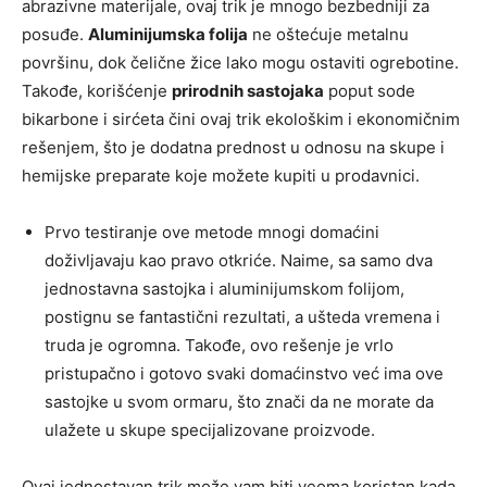
abrazivne materijale, ovaj trik je mnogo bezbedniji za
posuđe.
Aluminijumska folija
ne oštećuje metalnu
površinu, dok čelične žice lako mogu ostaviti ogrebotine.
Takođe, korišćenje
prirodnih sastojaka
poput sode
bikarbone i sirćeta čini ovaj trik ekološkim i ekonomičnim
rešenjem, što je dodatna prednost u odnosu na skupe i
hemijske preparate koje možete kupiti u prodavnici.
Prvo testiranje ove metode mnogi domaćini
doživljavaju kao pravo otkriće. Naime, sa samo dva
jednostavna sastojka i aluminijumskom folijom,
postignu se fantastični rezultati, a ušteda vremena i
truda je ogromna. Takođe, ovo rešenje je vrlo
pristupačno i gotovo svaki domaćinstvo već ima ove
sastojke u svom ormaru, što znači da ne morate da
ulažete u skupe specijalizovane proizvode.
Ovaj jednostavan trik može vam biti veoma koristan kada