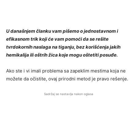
U današnjem članku vam pišemo o jednostavnom i
efikasnom trik koji će vam pomoći da se rešite
tvrdokornih naslaga na tiganju, bez korišćenja jakih
hemikalija ili oštrih žica koje mogu oštetiti posuđe.
Ako ste i vi imali problema sa zapeklim mestima koja ne
možete da očistite, ovaj prirodni metod je pravo rešenje.
Sadržaj se nastavlja nakon oglasa