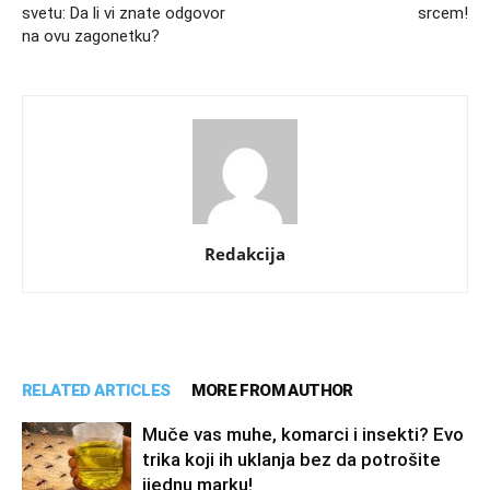
svetu: Da li vi znate odgovor
srcem!
na ovu zagonetku?
Redakcija
RELATED ARTICLES
MORE FROM AUTHOR
Muče vas muhe, komarci i insekti? Evo
trika koji ih uklanja bez da potrošite
ijednu marku!