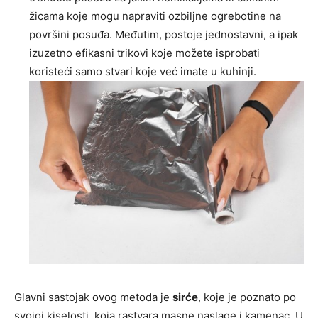
žicama koje mogu napraviti ozbiljne ogrebotine na
površini posuđa. Međutim, postoje jednostavni, a ipak
izuzetno efikasni trikovi koje možete isprobati
koristeći samo stvari koje već imate u kuhinji.
Glavni sastojak ovog metoda je
sirće
, koje je poznato po
svojoj kiselosti, koja rastvara masne naslage i kamenac. U