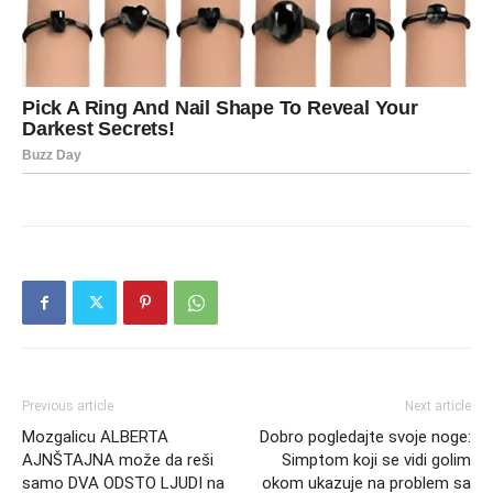
Previous article
Next article
Mozgalicu ALBERTA
Dobro pogledajte svoje noge:
AJNŠTAJNA može da reši
Simptom koji se vidi golim
samo DVA ODSTO LJUDI na
okom ukazuje na problem sa