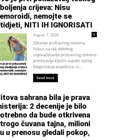
boljenja crijeva: Nisu
emoroidi, nemojte se
tidjeti, NITI IH IGNORISATI
August 7, 2026
0
Zdravlje probavnog sistema:
Fokus na rak debelog
crijevaZdravlje probavnog sistema
predstavlja ključni aspekt općeg
blagostanja pojedinca. U...
Read more
itova sahrana bila je prava
isterija: 2 decenije je bilo
otrebno da bude otkrivena
trogo čuvana tajna, milioni
u u prenosu gledali pokop,