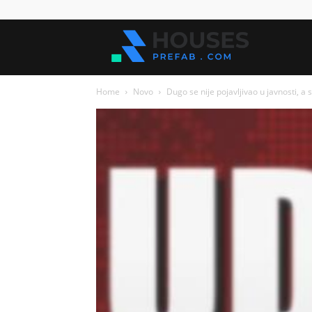
Kuće
Home
Novo
Dugo se nije pojavljivao u javnosti, a
za
sve