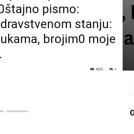
0štajno pismo:
zdravstvenom stanju:
 rukama, brojim0 moje
…
4323
0
O
asi - Advertisement