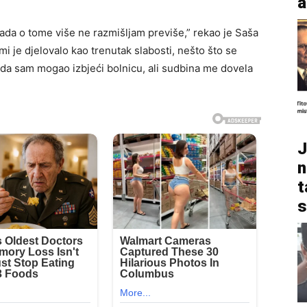
a
sada o tome više ne razmišljam previše,” rekao je Saša
i je djelovalo kao trenutak slabosti, nešto što se
žda sam mogao izbjeći bolnicu, ali sudbina me dovela
J
n
t
s