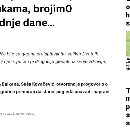
o
h
s
a bile su godina preispitivanja i velikih životnih
oj njezi, počeo je drugačije gledati na svoje zdravlje,
a Balkana, Saša Kovačević, otvoreno je progovorio o
T
e godine primorao da stane, pogleda unazad i napravi
m
p
s
se nastavlja nakon oglasa
s