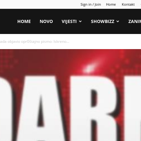
Sign in / Join
Home
Kontakt
HOME
NOVO
VIJESTI
SHOWBIZZ
ZANI
 sada objavio opr0štajno pismo: Iskreno...