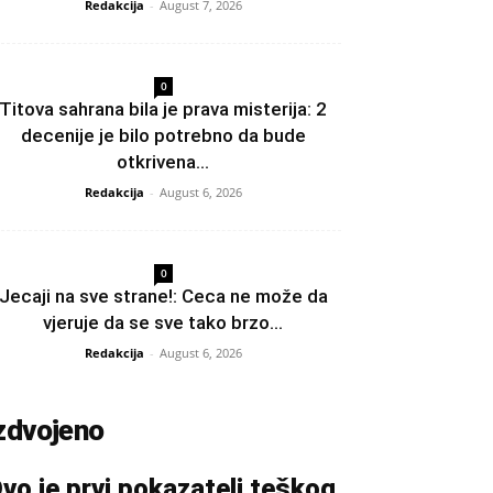
Redakcija
-
August 7, 2026
0
Titova sahrana bila je prava misterija: 2
decenije je bilo potrebno da bude
otkrivena...
Redakcija
-
August 6, 2026
0
Jecaji na sve strane!: Ceca ne može da
vjeruje da se sve tako brzo...
Redakcija
-
August 6, 2026
zdvojeno
vo je prvi pokazatelj teškog