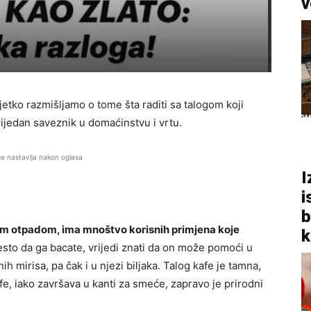
v
etko razmišljamo o tome šta raditi sa talogom koji
vrijedan saveznik u domaćinstvu i vrtu.
se nastavlja nakon oglasa
I
i
b
im otpadom, ima mnoštvo korisnih primjena koje
k
to da ga bacate, vrijedi znati da on može pomoći u
nih mirisa, pa čak i u njezi biljaka. Talog kafe je tamna,
e, iako završava u kanti za smeće, zapravo je prirodni