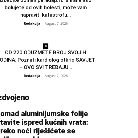
Izbacite odmah paradajz iz ishrane ako
bolujete od ovih bolesti, može vam
napraviti katastrofu...
Redakcija
-
August 7, 2026
0
OD 220 ODUZMETE BROJ SVOJIH
ODINA: Poznati kardiolog otkrio SAVJET
– OVO SVI TREBAJU...
Redakcija
-
August 7, 2026
zdvojeno
omad aluminijumske folije
tavite ispred kućnih vrata:
reko noći riješićete se