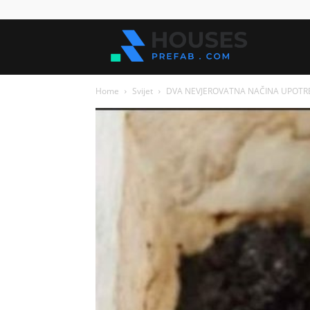
Kuće
Home
Svijet
DVA NEVJEROVATNA NAČINA UPOTRE
za
sve