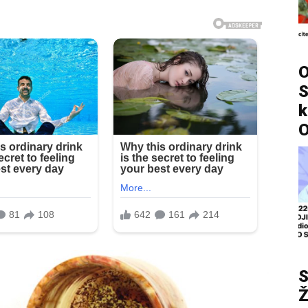
O
S
k
O
S
Ž