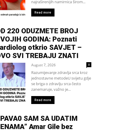
najraširenijih namirnica širom...
Read more
D 220 ODUZMETE BROJ
VOJIH GODINA: Poznati
ardiolog otkrio SAVJET –
VO SVI TREBAJU ZNATI
August 7, 2026
0
Razumijevanje zdravlja srca kroz
jednostavne metodeU svijetu gdje
se briga o zdravlju srca često
zanemaruje, važno je...
Read more
PAVA0 SAM SA UDATIM
ENAMA” Amar Gile bez