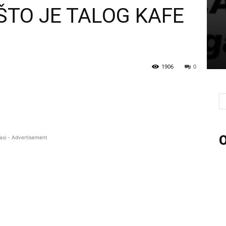
ŠTO JE TALOG KAFE
1906
0
O
asi - Advertisement