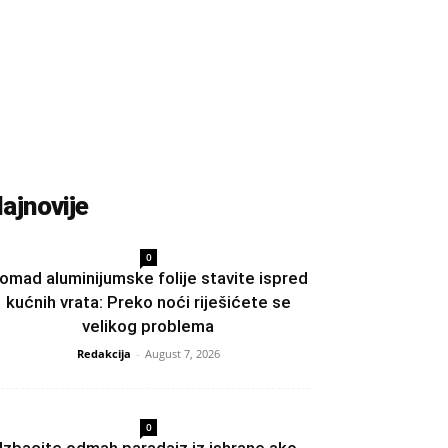
ajnovije
0
omad aluminijumske folije stavite ispred
kućnih vrata: Preko noći riješićete se
velikog problema
Redakcija
-
August 7, 2026
0