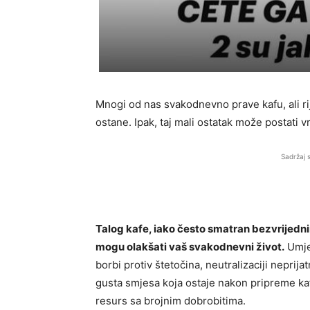
Mnogi od nas svakodnevno prave kafu, ali rij
ostane. Ipak, taj mali ostatak može postati 
Sadržaj 
Talog kafe, iako često smatran bezvrijedn
mogu olakšati vaš svakodnevni život.
Umjes
borbi protiv štetočina, neutralizaciji neprijat
gusta smjesa koja ostaje nakon pripreme kaf
resurs sa brojnim dobrobitima.