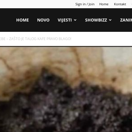
Sign in / Join
Home
Kontakt
HOME
NOVO
VIJESTI
SHOWBIZZ
ZANI
BE – ZAŠTO JE TALOG KAFE PRAVO BLAGO!