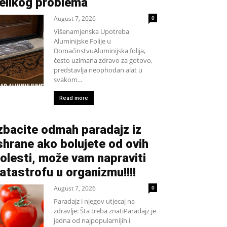
elikog problema
August 7, 2026
0
Višenamjenska Upotreba
Aluminijske Folije u
DomaćinstvuAluminijska folija,
često uzimana zdravo za gotovo,
predstavlja neophodan alat u
svakom...
Read more
zbacite odmah paradajz iz
shrane ako bolujete od ovih
olesti, može vam napraviti
atastrofu u organizmu!!!!
August 7, 2026
0
Paradajz i njegov utjecaj na
zdravlje: Šta treba znatiParadajz je
jedna od najpopularnijih i