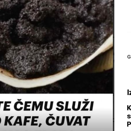
G
I
K
s
P