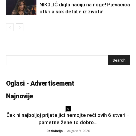
NlK0LlĆ digla naciju na noge! Pjevačica
otkrila šok detalje iz života!
Oglasi - Advertisement
Najnovije
0
Čak ni najboljoj prijateljici nemojte reći ovih 6 stvari –
pametne žene to dobro...
Redakcija
-
August 9, 2026