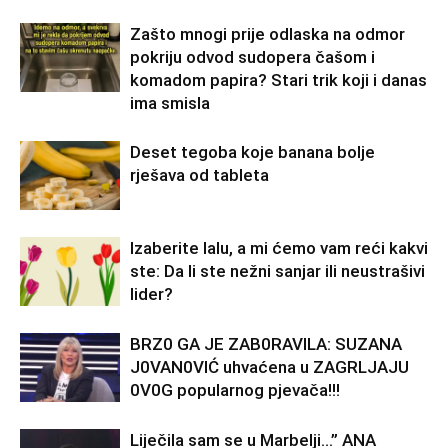
Zašto mnogi prije odlaska na odmor
pokriju odvod sudopera čašom i
komadom papira? Stari trik koji i danas
ima smisla
Deset tegoba koje banana bolje
rješava od tableta
Izaberite lalu, a mi ćemo vam reći kakvi
ste: Da li ste nežni sanjar ili neustrašivi
lider?
BRZ0 GA JE ZAB0RAVlLA: SUZANA
J0VAN0VIĆ uhvaćena u ZAGRLJAJU
0V0G popularnog pjevača!!!
Liječila sam se u Marbelji…” ANA