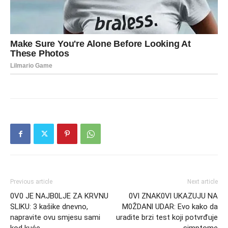
Previous article
Next article
0V0 JE NAJB0LJE ZA KRVNU
0Vl ZNAK0Vl UKAZUJU NA
SLlKU: 3 kašike dnevno,
M0ŽDANl UDAR: Evo kako da
napravite ovu smjesu sami
uradite brzi test koji potvrđuje
kod kuće….
simptome