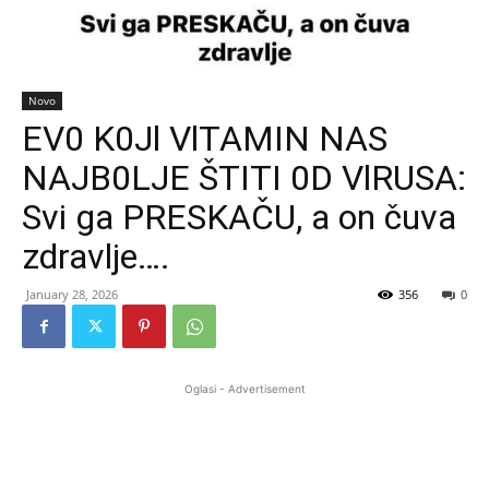
Novo
EV0 K0Jl VlTAMIN NAS
NAJB0LJE ŠTITI 0D VlRUSA:
Svi ga PRESKAČU, a on čuva
zdravlje….
January 28, 2026
356
0
Oglasi - Advertisement