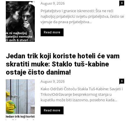
August 9, 2026
0
Prijateljstvo i granice iskrenosti: Šta ne reći
najboljoj prijateljiciU svijetu prijateljstva, često se
vjeruje da prava prijateljstva...
Read more
Jedan trik koji koriste hoteli će vam
skratiti muke: Staklo tuš-kabine
ostaje čisto danima!
August 9, 2026
0
Kako Održati Čistoću Stakla Tuš-Kabine: Savjeti i
TrikoviOdržavanje besprekornog stanja u
kupatilu može biti izazovno, posebno kada...
Read more