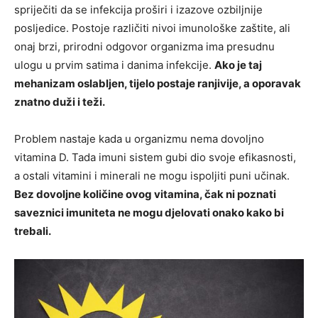
spriječiti da se infekcija proširi i izazove ozbiljnije
posljedice. Postoje različiti nivoi imunološke zaštite, ali
onaj brzi, prirodni odgovor organizma ima presudnu
ulogu u prvim satima i danima infekcije.
Ako je taj
mehanizam oslabljen, tijelo postaje ranjivije, a oporavak
znatno duži i teži.
Problem nastaje kada u organizmu nema dovoljno
vitamina D. Tada imuni sistem gubi dio svoje efikasnosti,
a ostali vitamini i minerali ne mogu ispoljiti puni učinak.
Bez dovoljne količine ovog vitamina, čak ni poznati
saveznici imuniteta ne mogu djelovati onako kako bi
trebali.