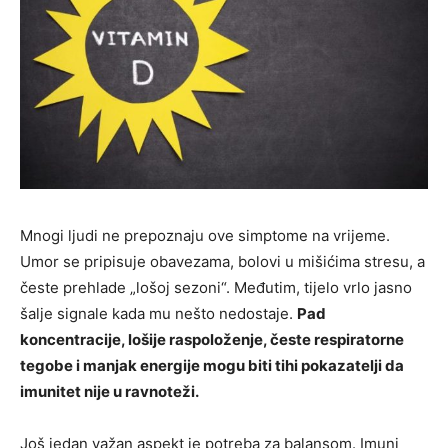
Mnogi ljudi ne prepoznaju ove simptome na vrijeme.
Umor se pripisuje obavezama, bolovi u mišićima stresu, a
česte prehlade „lošoj sezoni“. Međutim, tijelo vrlo jasno
šalje signale kada mu nešto nedostaje.
Pad
koncentracije, lošije raspoloženje, česte respiratorne
tegobe i manjak energije mogu biti tihi pokazatelji da
imunitet nije u ravnoteži.
Još jedan važan aspekt je potreba za balansom. Imuni