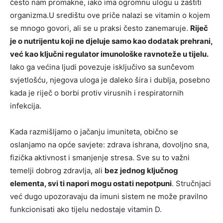
često nam promakne, iako ima ogromnu ulogu u zaštiti
organizma.U središtu ove priče nalazi se vitamin o kojem
se mnogo govori, ali se u praksi često zanemaruje.
Riječ
je o nutrijentu koji ne djeluje samo kao dodatak prehrani,
već kao ključni regulator imunološke ravnoteže u tijelu.
Iako ga većina ljudi povezuje isključivo sa sunčevom
svjetlošću, njegova uloga je daleko šira i dublja, posebno
kada je riječ o borbi protiv virusnih i respiratornih
infekcija.
Kada razmišljamo o jačanju imuniteta, obično se
oslanjamo na opće savjete: zdrava ishrana, dovoljno sna,
fizička aktivnost i smanjenje stresa. Sve su to važni
temelji dobrog zdravlja, ali
bez jednog ključnog
elementa, svi ti napori mogu ostati nepotpuni
. Stručnjaci
već dugo upozoravaju da imuni sistem ne može pravilno
funkcionisati ako tijelu nedostaje vitamin D.