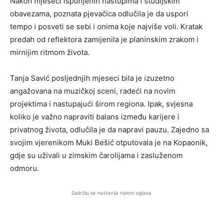
Nakon mjeseci ispunjenih nastupima i studijskim
obavezama, poznata pjevačica odlučila je da uspori
tempo i posveti se sebi i onima koje najviše voli. Kratak
predah od reflektora zamijenila je planinskim zrakom i
mirnijim ritmom života.
Tanja Savić
posljednjih mjeseci bila je izuzetno
angažovana na muzičkoj sceni, radeći na novim
projektima i nastupajući širom regiona. Ipak, svjesna
koliko je važno napraviti balans između karijere i
privatnog života, odlučila je da napravi pauzu. Zajedno sa
svojim vjerenikom
Muki Bešić
otputovala je na
Kopaonik
,
gdje su uživali u zimskim čarolijama i zasluženom
odmoru.
Sadržaj se nastavlja nakon oglasa