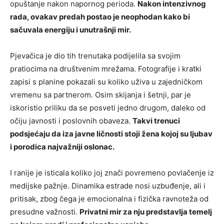
opuštanje nakon napornog perioda.
Nakon intenzivnog
rada, ovakav predah postao je neophodan kako bi
sačuvala energiju i unutrašnji mir.
Pjevačica je dio tih trenutaka podijelila sa svojim
pratiocima na društvenim mrežama. Fotografije i kratki
zapisi s planine pokazali su koliko uživa u zajedničkom
vremenu sa partnerom. Osim skijanja i šetnji, par je
iskoristio priliku da se posveti jedno drugom, daleko od
očiju javnosti i poslovnih obaveza.
Takvi trenuci
podsjećaju da iza javne ličnosti stoji žena kojoj su ljubav
i porodica najvažniji oslonac.
I ranije je isticala koliko joj znači povremeno povlačenje iz
medijske pažnje. Dinamika estrade nosi uzbuđenje, ali i
pritisak, zbog čega je emocionalna i fizička ravnoteža od
presudne važnosti.
Privatni mir za nju predstavlja temelj