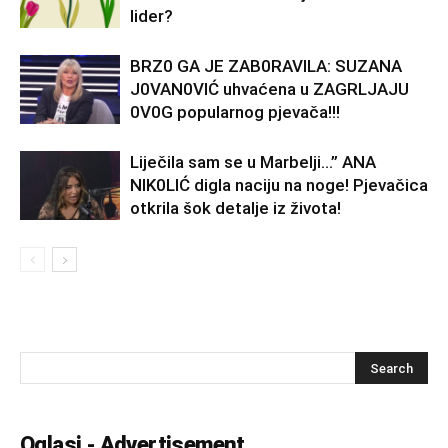
lider?
BRZ0 GA JE ZAB0RAVlLA: SUZANA
J0VAN0VIĆ uhvaćena u ZAGRLJAJU
0V0G popularnog pjevača!!!
Liječila sam se u Marbelji…” ANA
NlK0LlĆ digla naciju na noge! Pjevačica
otkrila šok detalje iz života!
Oglasi - Advertisement