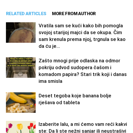
RELATED ARTICLES
MORE FROM AUTHOR
Vratila sam se kući kako bih pomogla
svojoj starijoj majci da se okupa. Čim
sam krenula prema njoj, trgnula se kao
da ću je...
Zašto mnogi prije odlaska na odmor
pokriju odvod sudopera čašom i
komadom papira? Stari trik koji i danas
ima smisla
Deset tegoba koje banana bolje
rješava od tableta
Izaberite lalu, a mi ćemo vam reći kakvi
ste: Da li ste nežni sanjar ili neustrašivi