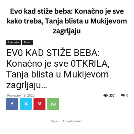
Estrada
Novo
EV0 KAD STlŽE BEBA:
Konačno je sve 0TKRlLA,
Tanja blista u Mukijevom
zagrljaju…
February 19, 2026
357
0
Oglasi - Advertisement