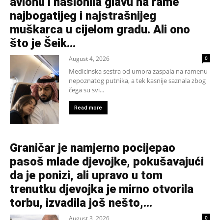
avionu i naslonila glavu na rame
najbogatijeg i najstrašnijeg
muškarca u cijelom gradu. Ali ono
što je Šeik...
August 4, 2026
0
Medicinska sestra od umora zaspala na ramenu
nepoznatog putnika, a tek kasnije saznala zbog
čega su svi...
Read more
Graničar je namjerno pocijepao
pasoš mlade djevojke, pokušavajući
da je ponizi, ali upravo u tom
trenutku djevojka je mirno otvorila
torbu, izvadila još nešto,...
August 3, 2026
0