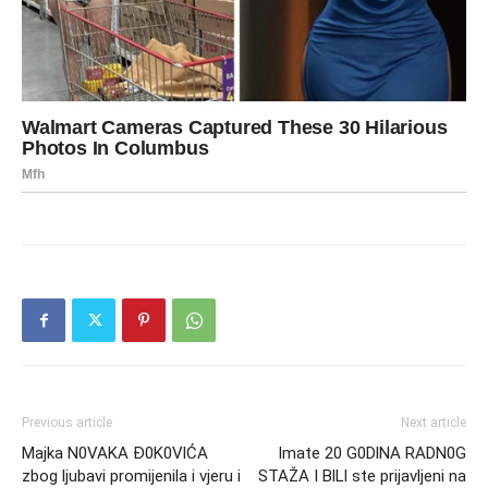
Previous article
Next article
Majka N0VAKA Đ0K0VlĆA
Imate 20 G0DlNA RADN0G
zbog ljubavi promijenila i vjeru i
STAŽA I BlLl ste prijavljeni na