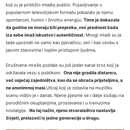
koji ju je približio mlađoj publici. Pojavljivanje u
popularnom televizijskom formatu pokazalo je njenu
spontanost, humor i životnu energiju.
Time je dokazala
da godine ne moraju biti prepreka, već prednost kada
iza sebe imaš iskustvo i autentičnost.
Mnogi mladi su je
tada upoznali ne samo kao pjevačicu, već i kao osobu s
jasnim stavovima i toplim pristupom ljudima.
Društvene mreže postale su još jedan kanal kroz koji je
održavala vezu s publikom.
Ona nije gradila distancu,
već osjećaj zajedništva, kao da se obraća prijateljima, a
ne anonimnoj masi.
Uticaj koji je ostavila na muzičku
scenu vidljiv je i danas. Njene pjesme se i dalje slušaju na
porodičnim okupljanjima, proslavama i u trenucima
nostalgije.
Na taj način, njeno stvaralaštvo nastavlja
živjeti, prelazeći iz jedne generacije u drugu.