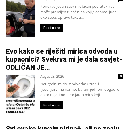
Ponekad jedan sasvim običan povratak kući
može promijeniti način na koji gledamo ljude
oko sebe. Upravo takvu...
Read more
Evo kako se riješiti mirisa odvoda u
kupaonici? Svekrva mi je dala savjet-
ODLIČAN JE…
August 3, 2026
0
Neugodni mirisi iz odvoda: Uzroci i
rješenjaSvima nam se barem jednom dogodilo
da primijetimo neprijatan miris koji...
Read more
Svi ovako kuvaju pirinač, ali ne znaju