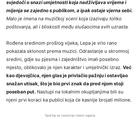
svjedoči o snazi umjetnosti koja nadživljava vrijeme i
mijenja se zajedno s publikom, a ipak ostaje vjerna sebi.
Malo je imena na muzičkoj sceni koja izazivaju toliko
poštovanja, ali i bliskosti među slušaocima svih uzrasta.
Rođena sredinom prošlog vijeka, Lepa je vrlo rano
pokazala sklonost prema muzici. Odrastanje u skromnoj
sredini, gdje su pjesma i zajedništvo imali posebno
mjesto, oblikovalo je njen karakter i umjetnički izraz.
Već
kao djevojčica, njen glas je privlačio pažnju i ostavljao
snažan utisak, što je bio prvi znak da pred njom stoji
poseban put.
Nastupi na lokalnim okupljanjima bili su
njeni prvi koraci ka publici koja će kasnije brojati milione.
Sadržaj se nastavlja nakon oglasa