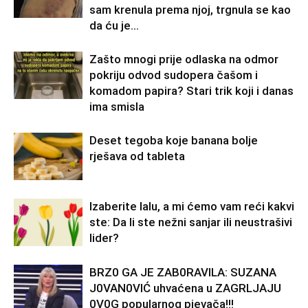
sam krenula prema njoj, trgnula se kao
da ću je...
Zašto mnogi prije odlaska na odmor
pokriju odvod sudopera čašom i
komadom papira? Stari trik koji i danas
ima smisla
Deset tegoba koje banana bolje
rješava od tableta
Izaberite lalu, a mi ćemo vam reći kakvi
ste: Da li ste nežni sanjar ili neustrašivi
lider?
BRZ0 GA JE ZAB0RAVlLA: SUZANA
J0VAN0VIĆ uhvaćena u ZAGRLJAJU
0V0G popularnog pjevača!!!