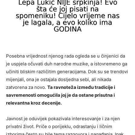
Posebna vrijednost njenog rada ogleda se u činjenici da
je uspjela očuvati duh narodne muzike, a istovremeno ga
učiniti bliskim različitim generacijama. Dok su se trendovi
mijenjali, ona je ostajala dosljedna sebi, ali nikada
zatvorena za novo.
Ta ravnoteža između tradicije i
savremenosti omogućila joj je da ostane prisutna i
relevantna kroz decenije.
Javnost je oduvijek pokazivala interesovanje i za njen
privatni život. Priče o porijeklu, odrastanju i ličnim
izborima često su bile tema razgovora i nagađanja. Ipak,