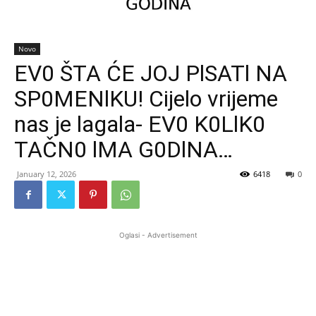
Novo
EV0 ŠTA ĆE JOJ PlSATl NA
SP0MENlKU! Cijelo vrijeme
nas je lagala- EV0 K0LlK0
TAČN0 lMA G0DlNA…
January 12, 2026
6418
0
Oglasi - Advertisement