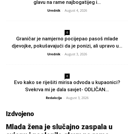
glavu na rame najbogatijeg i...
Urednik
-
August 4, 2026
0
Graničar je namjerno pocijepao pasoš mlade
djevojke, pokušavajući da je ponizi, ali upravo u...
Urednik
-
August 3, 2026
0
Evo kako se riješiti mirisa odvoda u kupaonici?
Svekrva mi je dala savjet- ODLIČAN...
Redakcija
-
August 3, 2026
Izdvojeno
Mlada žena je slučajno zaspala u