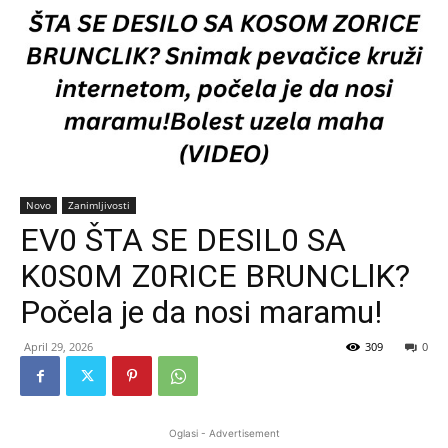
Novo
Zanimljivosti
EV0 ŠTA SE DESIL0 SA
K0S0M Z0RICE BRUNCLlK?
Počela je da nosi maramu!
April 29, 2026
309
0
Oglasi - Advertisement