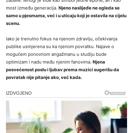
zabave. Mnogi je vide kao simbol jedne epohe, ali i kao
most između generacija.
Njeno naslijeđe ne ogleda se
samo u pjesmama, već i u uticaju koji je ostavila na cijelu
scenu.
Iako je trenutno fokus na njenom zdravlju, očekivanja
publike usmjerena su ka njenom povratku. Najave o
mogućem ponovnom angažmanu u studiju bude
optimizam i nadu među njenim fanovima.
Njena
posvećenost poslu i ljubav prema muzici sugerišu da
povratak nije pitanje ako, već kada.