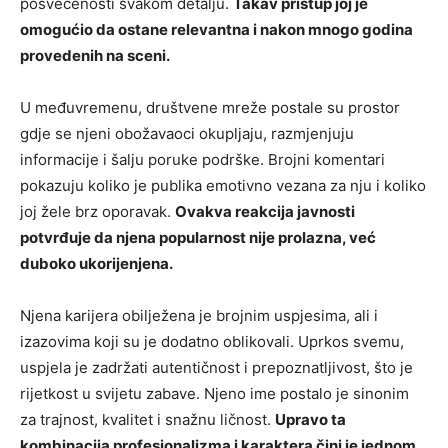
posvećenosti svakom detalju.
Takav pristup joj je
omogućio da ostane relevantna i nakon mnogo godina
provedenih na sceni.
U međuvremenu, društvene mreže postale su prostor
gdje se njeni obožavaoci okupljaju, razmjenjuju
informacije i šalju poruke podrške. Brojni komentari
pokazuju koliko je publika emotivno vezana za nju i koliko
joj žele brz oporavak.
Ovakva reakcija javnosti
potvrđuje da njena popularnost nije prolazna, već
duboko ukorijenjena.
Njena karijera obilježena je brojnim uspjesima, ali i
izazovima koji su je dodatno oblikovali. Uprkos svemu,
uspjela je zadržati autentičnost i prepoznatljivost, što je
rijetkost u svijetu zabave. Njeno ime postalo je sinonim
za trajnost, kvalitet i snažnu ličnost.
Upravo ta
kombinacija profesionalizma i karaktera čini je jednom