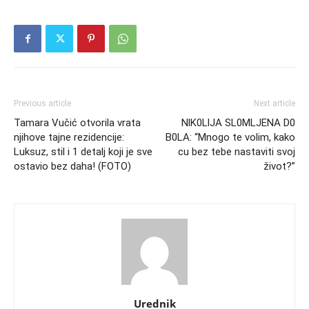
Previous article
Next article
Tamara Vučić otvorila vrata
NlK0LlJA SL0MLJENA D0
njihove tajne rezidencije:
B0LA: “Mnogo te volim, kako
Luksuz, stil i 1 detalj koji je sve
cu bez tebe nastaviti svoj
ostavio bez daha! (FOTO)
život?”
Urednik