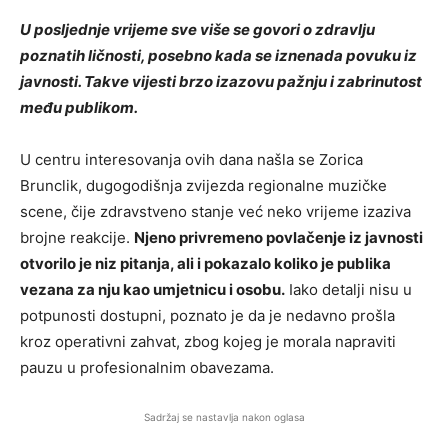
U posljednje vrijeme sve više se govori o zdravlju
poznatih ličnosti, posebno kada se iznenada povuku iz
javnosti. Takve vijesti brzo izazovu pažnju i zabrinutost
među publikom.
U centru interesovanja ovih dana našla se
Zorica
Brunclik
, dugogodišnja zvijezda regionalne muzičke
scene, čije zdravstveno stanje već neko vrijeme izaziva
brojne reakcije.
Njeno privremeno povlačenje iz javnosti
otvorilo je niz pitanja, ali i pokazalo koliko je publika
vezana za nju kao umjetnicu i osobu.
Iako detalji nisu u
potpunosti dostupni, poznato je da je nedavno prošla
kroz operativni zahvat, zbog kojeg je morala napraviti
pauzu u profesionalnim obavezama.
Sadržaj se nastavlja nakon oglasa