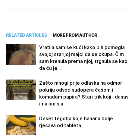
RELATED ARTICLES
MORE FROM AUTHOR
Vratila sam se kući kako bih pomogla
svojoj starijoj majci da se okupa. Čim
sam krenula prema njoj, trgnula se kao
da ću je...
Zašto mnogi prije odlaska na odmor
pokriju odvod sudopera čašom i
komadom papira? Stari trik koji i danas
ima smisla
Deset tegoba koje banana bolje
rješava od tableta