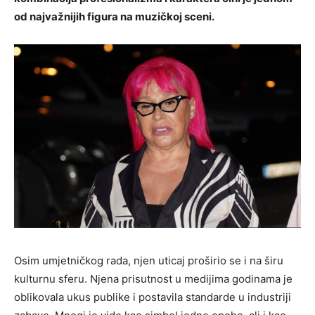
od najvažnijih figura na muzičkoj sceni.
Osim umjetničkog rada, njen uticaj proširio se i na širu
kulturnu sferu. Njena prisutnost u medijima godinama je
oblikovala ukus publike i postavila standarde u industriji