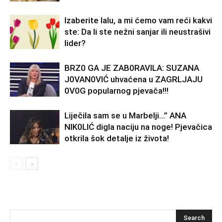
Izaberite lalu, a mi ćemo vam reći kakvi
ste: Da li ste nežni sanjar ili neustrašivi
lider?
BRZ0 GA JE ZAB0RAVlLA: SUZANA
J0VAN0VIĆ uhvaćena u ZAGRLJAJU
0V0G popularnog pjevača!!!
Liječila sam se u Marbelji…” ANA
NlK0LlĆ digla naciju na noge! Pjevačica
otkrila šok detalje iz života!