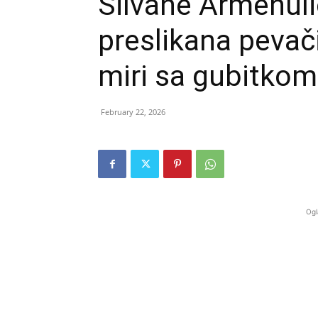
Silvane Armenuli
preslikana pevač
miri sa gubitko
February 22, 2026
Ogl