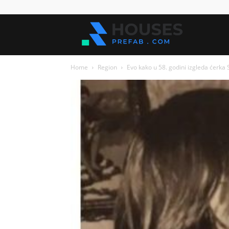
Kuće
Home
Region
Evo kako u 58. godini izgleda ćerka 
za
sve