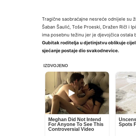
Tragične saobraćajne nesreće odnijele su ži
Šaban Šaulić
,
Toše Proeski
,
Dražen Ričl
i
Ip
ima posebnu težinu jer je djevojčica ostala 
Gubitak roditelja u djetinjstvu oblikuje cijel
sjećanje postaje dio svakodnevice.