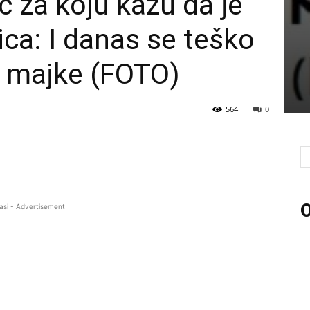
ć za koju kažu da je
ica: I danas se teško
m majke (FOTO)
564
0
O
asi - Advertisement