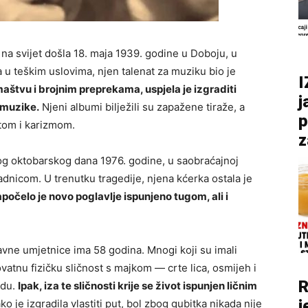
 na svijet došla 18. maja 1939. godine u Doboju, u
a u teškim uslovima, njen talenat za muziku bio je
I
aštvu i brojnim preprekama, uspjela je izgraditi
j
e muzike.
Njeni albumi bilježili su zapažene tiraže, a
p
otom i karizmom.
z
og oktobarskog dana 1976. godine, u saobraćajnoj
adnicom. U trenutku tragedije, njena kćerka ostala je
počelo je novo poglavlje ispunjeno tugom, ali i
avne umjetnice ima 58 godina. Mnogi koji su imali
rovatnu fizičku sličnost s majkom — crte lica, osmijeh i
R
zdu.
Ipak, iza te sličnosti krije se život ispunjen ličnim
j
ko je izgradila vlastiti put, bol zbog gubitka nikada nije