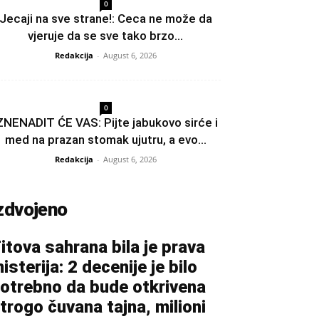
0
Jecaji na sve strane!: Ceca ne može da
vjeruje da se sve tako brzo...
Redakcija
-
August 6, 2026
0
ZNENADIT ĆE VAS: Pijte jabukovo sirće i
med na prazan stomak ujutru, a evo...
Redakcija
-
August 6, 2026
zdvojeno
itova sahrana bila je prava
isterija: 2 decenije je bilo
otrebno da bude otkrivena
trogo čuvana tajna, milioni