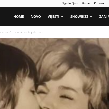
Sign in / Join
Home
Kontakt
HOME
NOVO
VIJESTI
SHOWBIZZ
ZANI
Silvane Armenulić za koju kažu...