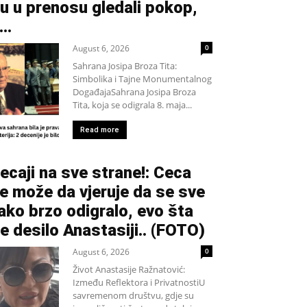
u u prenosu gledali pokop,
...
August 6, 2026
0
Sahrana Josipa Broza Tita:
Simbolika i Tajne Monumentalnog
DogađajaSahrana Josipa Broza
Tita, koja se odigrala 8. maja...
Read more
ecaji na sve strane!: Ceca
e može da vjeruje da se sve
ako brzo odigralo, evo šta
e desilo Anastasiji.. (FOTO)
August 6, 2026
0
Život Anastasije Ražnatović:
Između Reflektora i PrivatnostiU
savremenom društvu, gdje su