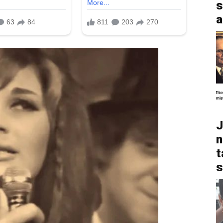
s
a
J
n
t
s