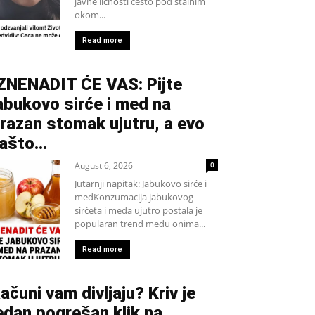
javne ličnosti često pod stalnim
okom...
Read more
ZNENADIT ĆE VAS: Pijte
abukovo sirće i med na
razan stomak ujutru, a evo
ašto…
August 6, 2026
0
Jutarnji napitak: Jabukovo sirće i
medKonzumacija jabukovog
sirćeta i meda ujutro postala je
popularan trend među onima...
Read more
ačuni vam divljaju? Kriv je
edan pogrešan klik na