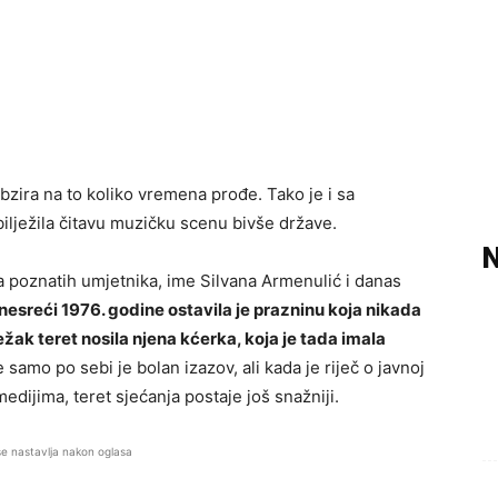
bzira na to koliko vremena prođe. Tako je i sa
bilježila čitavu muzičku scenu bivše države.
N
a poznatih umjetnika, ime
Silvana Armenulić
i danas
nesreći 1976. godine ostavila je prazninu koja nikada
ežak teret nosila njena kćerka, koja je tada imala
samo po sebi je bolan izazov, ali kada je riječ o javnoj
 medijima, teret sjećanja postaje još snažniji.
se nastavlja nakon oglasa