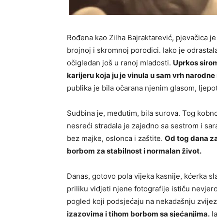
Rođena kao Zilha Bajraktarević, pjevačica je
brojnoj i skromnoj porodici. Iako je odrastal
očigledan još u ranoj mladosti.
Uprkos sirom
karijeru koja ju je vinula u sam vrh narodn
publika je bila očarana njenim glasom, ljep
Sudbina je, međutim, bila surova. Tog kobn
nesreći stradala je zajedno sa sestrom i sar
bez majke, oslonca i zaštite.
Od tog dana za
borbom za stabilnost i normalan život.
Danas, gotovo pola vijeka kasnije, kćerka sl
priliku vidjeti njene fotografije ističu nevje
pogled koji podsjećaju na nekadašnju zvije
izazovima i tihom borbom sa sjećanjima.
Ia