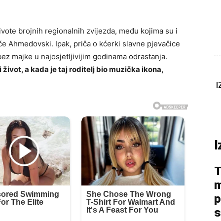
vote brojnih regionalnih zvijezda, među kojima su i
če Ahmedovski
. Ipak, priča o kćerki slavne pjevačice
bez majke u najosjetljivijim godinama odrastanja.
i život, a kada je taj roditelj bio muzička ikona,
I
I
T
m
p
s