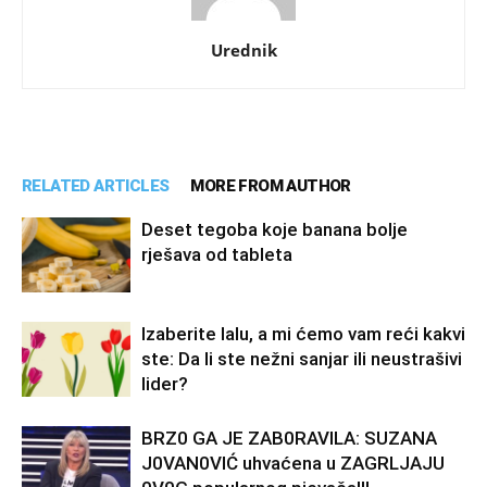
Urednik
RELATED ARTICLES
MORE FROM AUTHOR
Deset tegoba koje banana bolje
rješava od tableta
Izaberite lalu, a mi ćemo vam reći kakvi
ste: Da li ste nežni sanjar ili neustrašivi
lider?
BRZ0 GA JE ZAB0RAVlLA: SUZANA
J0VAN0VIĆ uhvaćena u ZAGRLJAJU