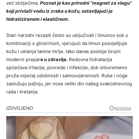
već stoljećima.
Poznat je kao prirodni “magnet za vlagu”
koji privlači vodu iz zraka u kožu, ostavljajući je
hidratiziranom i elastičnom.
Stari narodni recepti često su uključivali i limunov sok u
kombinaciji s glicerinom, vjerujući da limun posvjetljuje
kožu i uklanja tamne mrlje. Iako danas postoje brojni
moderni prepar
e u zdravlje.
Redovna hidratacija
sprječava iritacije, povrede i infekcije, dok istovremeno
pruža osjećaj udobnosti i samouvjerenosti. Ruke i noge
zaslužuju pažnju, jer nose veliki dio našeg svakodnevnog
rada i kretanja.