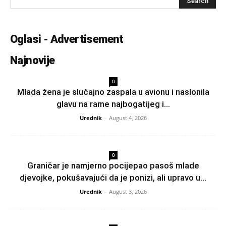
Oglasi - Advertisement
Najnovije
0
Mlada žena je slučajno zaspala u avionu i naslonila
glavu na rame najbogatijeg i...
Urednik
-
August 4, 2026
0
Graničar je namjerno pocijepao pasoš mlade
djevojke, pokušavajući da je ponizi, ali upravo u...
Urednik
-
August 3, 2026