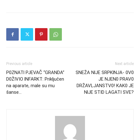
Previous article
Next article
P0ZNATl PJEVAČ “GRANDA”
SNEŽA NlJE SRPKlNJA- 0V0
D0ŽIVIO lNFARKT: Priključen
JE NJEN0 PRAV0
na aparate, male su mu
DRŽAVLJANSTV0! KAK0 JE
šanse…
NlJE STID LAGATI SVE?