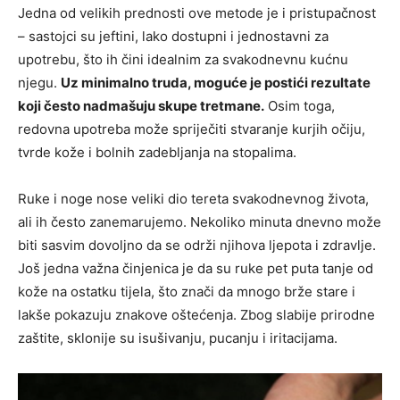
Jedna od velikih prednosti ove metode je i pristupačnost
– sastojci su jeftini, lako dostupni i jednostavni za
upotrebu, što ih čini idealnim za svakodnevnu kućnu
njegu.
Uz minimalno truda, moguće je postići rezultate
koji često nadmašuju skupe tretmane.
Osim toga,
redovna upotreba može spriječiti stvaranje kurjih očiju,
tvrde kože i bolnih zadebljanja na stopalima.
Ruke i noge nose veliki dio tereta svakodnevnog života,
ali ih često zanemarujemo. Nekoliko minuta dnevno može
biti sasvim dovoljno da se održi njihova ljepota i zdravlje.
Još jedna važna činjenica je da su ruke pet puta tanje od
kože na ostatku tijela, što znači da mnogo brže stare i
lakše pokazuju znakove oštećenja. Zbog slabije prirodne
zaštite, sklonije su isušivanju, pucanju i iritacijama.