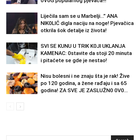
0V0G popularnog pjevača!!!
Liječila sam se u Marbelji…” ANA
NlK0LlĆ digla naciju na noge! Pjevačica
otkrila šok detalje iz života!
SVl SE KUNU U TRlK K0Jl UKLANJA
KAMENAC: 0stavite da stoji 20 minuta
i pitaćete se gde je nestao!
Nisu bolesni i ne znaju šta je rak! Žive
po 120 godina, a žene rađaju i sa 65
godina! ZA SVE JE ZASLUŽN0 0V0...