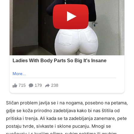
Sličan problem javlja se i na nogama, posebno na petama,
gdje se koža prirodno zadebljava kako bi nas štitila od
pritiska i trenja. Ali kada se ta zadebljanja zanemare, pete
postaju tvrde, sivkaste i sklone pucanju. Mnogi se
suočavaju i s kurijim očima, suhim noktima ili grubim