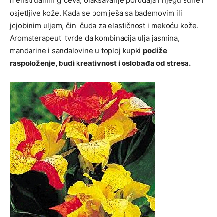
menstrualnih grčeva, olakšavanje porođaja i njegu suhe i
osjetljive kože. Kada se pomiješa sa bademovim ili
jojobinim uljem, čini čuda za elastičnost i mekoću kože.
Aromaterapeuti tvrde da kombinacija ulja jasmina,
mandarine i sandalovine u toploj kupki
podiže
raspoloženje, budi kreativnost i oslobađa od stresa.