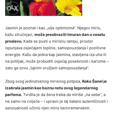
Jasmin je poznat i kao „ulje optimizma“. Njegov miris,
kažu stručnjaci,
može preobraziti tmuran dan u veselu
proslavu.
Kada se pusti u mirisnu lampu, prostor
ispunjava osjećajem topline, samopouzdanja i pozitivne
energije. Kažu da jedna kap jasmina, stavljena iza uha ili
na potiljak, može probuditi osjećaj posebnosti i karizme –
zato ga zovu „tajnim oružjem samopouzdanja“.
Zbog svog jedinstvenog mirisnog potpisa,
Koko Šanel je
izabrala jasmin kao baznu notu svog legendarnog
parfema.
Tvrdila je da žena treba da miriše „na sebe“, a
ne samo na cvijeće – i upravo je taj balans autentičnosti i
senzualnosti učinio njen miris bezvremenskim.