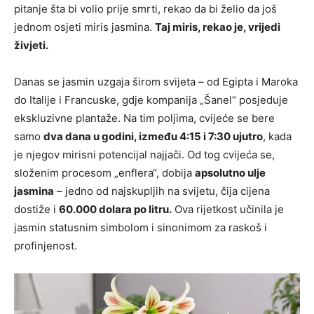
pitanje šta bi volio prije smrti, rekao da bi želio da još
jednom osjeti miris jasmina.
Taj miris, rekao je, vrijedi
živjeti.
Danas se jasmin uzgaja širom svijeta – od Egipta i Maroka
do Italije i Francuske, gdje kompanija „Šanel“ posjeduje
ekskluzivne plantaže. Na tim poljima, cvijeće se bere
samo
dva dana u godini, između 4:15 i 7:30 ujutro
, kada
je njegov mirisni potencijal najjači. Od tog cvijeća se,
složenim procesom „enflera“, dobija
apsolutno ulje
jasmina
– jedno od najskupljih na svijetu, čija cijena
dostiže i
60.000 dolara po litru.
Ova rijetkost učinila je
jasmin statusnim simbolom i sinonimom za raskoš i
profinjenost.