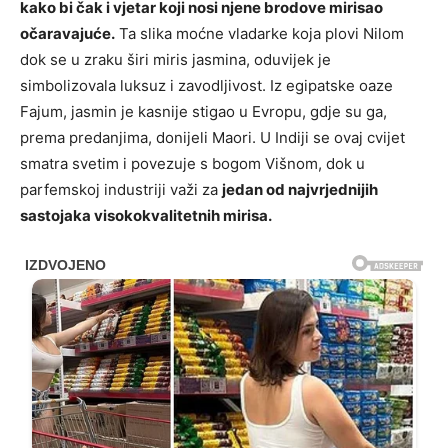
kako bi čak i vjetar koji nosi njene brodove mirisao
očaravajuće.
Ta slika moćne vladarke koja plovi Nilom
dok se u zraku širi miris jasmina, oduvijek je
simbolizovala luksuz i zavodljivost. Iz egipatske oaze
Fajum, jasmin je kasnije stigao u Evropu, gdje su ga,
prema predanjima, donijeli Maori. U Indiji se ovaj cvijet
smatra svetim i povezuje s bogom Višnom, dok u
parfemskoj industriji važi za
jedan od najvrjednijih
sastojaka visokokvalitetnih mirisa.