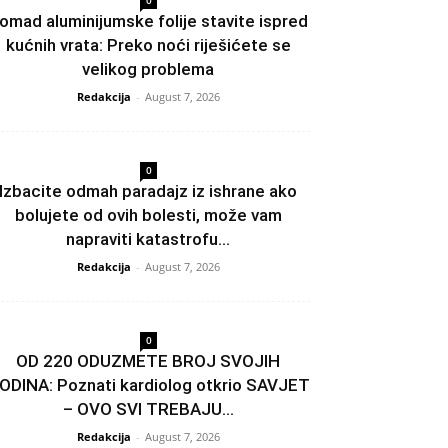
0
omad aluminijumske folije stavite ispred
kućnih vrata: Preko noći riješićete se
velikog problema
Redakcija
-
August 7, 2026
0
Izbacite odmah paradajz iz ishrane ako
bolujete od ovih bolesti, može vam
napraviti katastrofu...
Redakcija
-
August 7, 2026
0
OD 220 ODUZMETE BROJ SVOJIH
ODINA: Poznati kardiolog otkrio SAVJET
– OVO SVI TREBAJU...
Redakcija
-
August 7, 2026