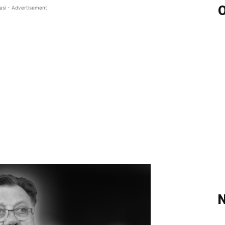
O
asi - Advertisement
N