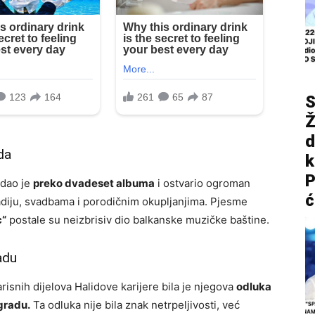
S
Ž
d
da
P
zdao je
preko dvadeset albuma
i ostvario ogroman
ć
radiju, svadbama i porodičnim okupljanjima. Pjesme
c“
postale su neizbrisiv dio balkanske muzičke baštine.
adu
risnih dijelova Halidove karijere bila je njegova
odluka
gradu.
Ta odluka nije bila znak netrpeljivosti, već