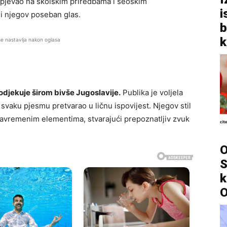
 je pjevao na školskim priredbama i seoskim
i
li njegov poseban glas.
b
k
se nastavlja nakon oglasa
odjekuje širom bivše Jugoslavije.
Publika je voljela
 svaku pjesmu pretvarao u ličnu ispovijest. Njegov stil
savremenim elementima, stvarajući prepoznatljiv zvuk
O
S
k
O