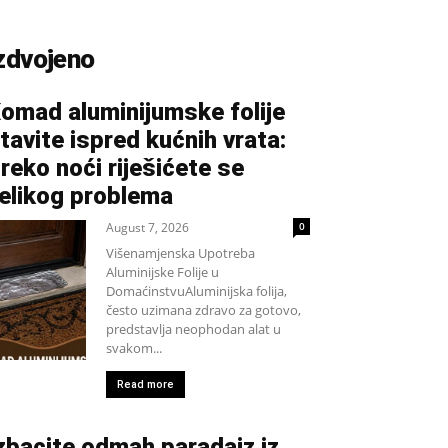
zdvojeno
omad aluminijumske folije
tavite ispred kućnih vrata:
reko noći riješićete se
elikog problema
August 7, 2026
0
Višenamjenska Upotreba
Aluminijske Folije u
DomaćinstvuAluminijska folija,
često uzimana zdravo za gotovo,
predstavlja neophodan alat u
svakom...
Read more
zbacite odmah paradajz iz