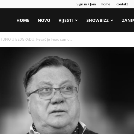
Sign in / Join
Home
Kontakt
HOME
NOVO
VIJESTI
SHOWBIZZ
ZANI
TUPIO U BE0GRADU! Pevač je imao samo...