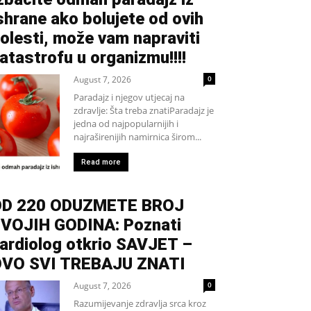
shrane ako bolujete od ovih
olesti, može vam napraviti
atastrofu u organizmu!!!!
August 7, 2026
0
Paradajz i njegov utjecaj na
zdravlje: Šta treba znatiParadajz je
jedna od najpopularnijih i
najraširenijih namirnica širom...
Read more
D 220 ODUZMETE BROJ
VOJIH GODINA: Poznati
ardiolog otkrio SAVJET –
VO SVI TREBAJU ZNATI
August 7, 2026
0
Razumijevanje zdravlja srca kroz