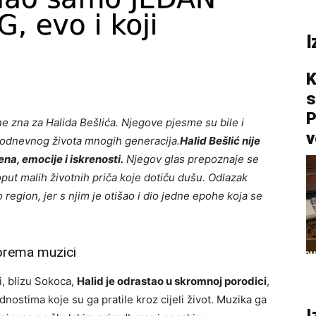
I
K
s
P
e zna za Halida Bešlića. Njegove pjesme su bile i
v
vakodnevnog života mnogih generacija.
Halid Bešlić nije
na, emocije i iskrenosti.
Njegov glas prepoznaje se
ut malih životnih priča koje dotiču dušu. Odlazak
egion, jer s njim je otišao i dio jedne epohe koja se
 prema muzici
, blizu Sokoca,
Halid je odrastao u skromnoj porodici
,
ostima koje su ga pratile kroz cijeli život. Muzika ga
I