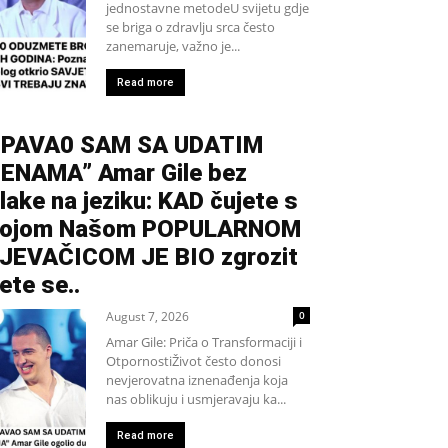
jednostavne metodeU svijetu gdje
se briga o zdravlju srca često
zanemaruje, važno je...
Read more
PAVA0 SAM SA UDATIM
ENAMA” Amar Gile bez
lake na jeziku: KAD čujete s
kojom Našom POPULARNOM
JEVAČICOM JE BIO zgrozit
ete se..
August 7, 2026
0
Amar Gile: Priča o Transformaciji i
OtpornostiŽivot često donosi
nevjerovatna iznenađenja koja
nas oblikuju i usmjeravaju ka...
Read more