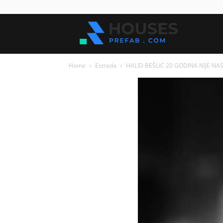
Kuće
Home
Estrada
HALID BEŠLIĆ 20 GODINA NIJE NAS
za
sve