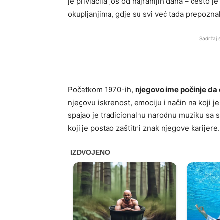
je privlačila još od najranijih dana – često
okupljanjima, gdje su svi već tada prepozna
Sadržaj 
Početkom 1970-ih,
njegovo ime počinje da 
njegovu iskrenost, emociju i način na koji je
spajao je tradicionalnu narodnu muziku sa 
koji je postao zaštitni znak njegove karijere.