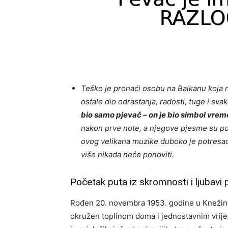
Teško je pronaći osobu na Balkanu koja n
ostale dio odrastanja, radosti, tuge i s
bio samo pjevač – on je bio simbol vreme
nakon prve note, a njegove pjesme su pop
ovog velikana muzike duboko je potresao r
više nikada neće ponoviti.
Početak puta iz skromnosti i ljubavi
Rođen 20. novembra 1953. godine u Knežini
okružen toplinom doma i jednostavnim vrijedn