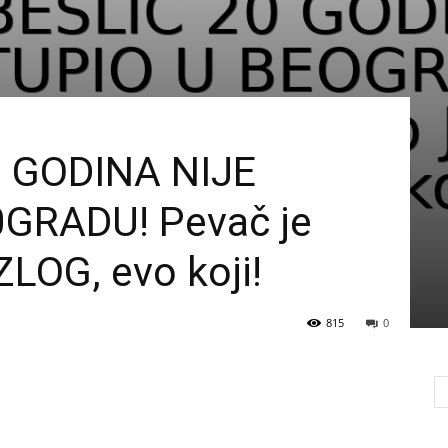
0 GODINA NIJE
GRADU! Pevač je
LOG, evo koji!
815
0