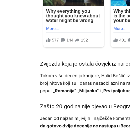
Zvijezda koja je ostala čovjek iz naro
Tokom više decenija karijere, Halid Bešlić i
broj hitova koji su i danas nezaobilazni na 
poput
„Romanija“, „Miljacka“ i „Prvi poljuba
Zašto 20 godina nije pjevao u Beogr
Jedan od najzanimljivijih i najčešće komenta
da gotovo dvije decenije ne nastupa u Beo