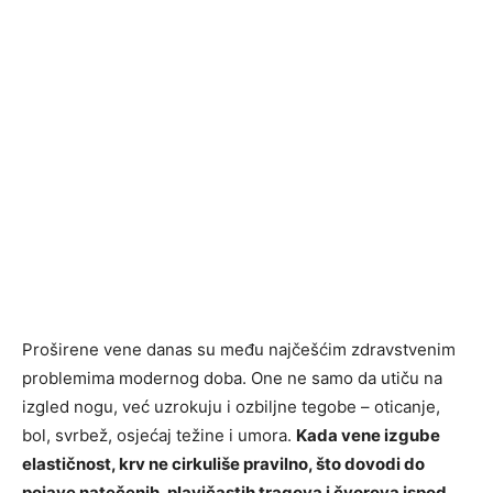
Proširene vene danas su među najčešćim zdravstvenim
problemima modernog doba. One ne samo da utiču na
izgled nogu, već uzrokuju i ozbiljne tegobe – oticanje,
bol, svrbež, osjećaj težine i umora.
Kada vene izgube
elastičnost, krv ne cirkuliše pravilno, što dovodi do
pojave natečenih, plavičastih tragova i čvorova ispod