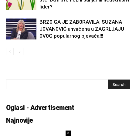
lider?
BRZ0 GA JE ZAB0RAVlLA: SUZANA
J0VAN0VIĆ uhvaćena u ZAGRLJAJU
0V0G popularnog pjevača!!!
Oglasi - Advertisement
Najnovije
0