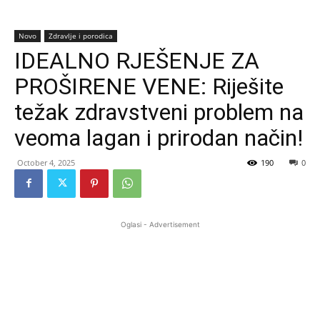
Novo
Zdravlje i porodica
IDEALNO RJEŠENJE ZA
PROŠIRENE VENE: Riješite
težak zdravstveni problem na
veoma lagan i prirodan način!
October 4, 2025
190
0
Oglasi - Advertisement