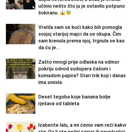
učinio nešto što ju je ostavilo potpuno
šokiranu.
Vratila sam se kući kako bih pomogla
svojoj starijoj majci da se okupa. Čim
sam krenula prema njoj, trgnula se kao
da ću je...
Zašto mnogi prije odlaska na odmor
pokriju odvod sudopera čašom i
komadom papira? Stari trik koji i danas
ima smisla
Deset tegoba koje banana bolje
rješava od tableta
Izaberite lalu, a mi ćemo vam reći kakvi
ste: Da li ste nežni sanjar ili neustrašivi