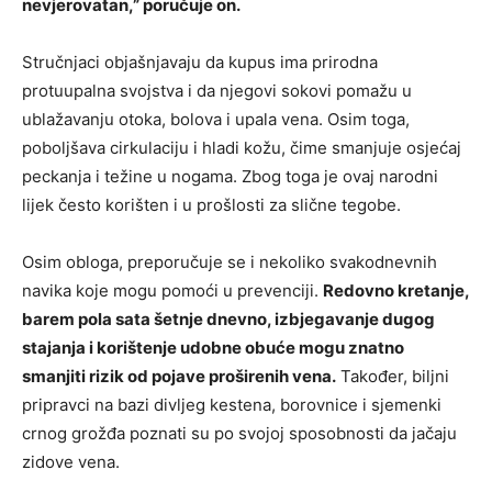
nevjerovatan,” poručuje on.
Stručnjaci objašnjavaju da kupus ima prirodna
protuupalna svojstva i da njegovi sokovi pomažu u
ublažavanju otoka, bolova i upala vena. Osim toga,
poboljšava cirkulaciju i hladi kožu, čime smanjuje osjećaj
peckanja i težine u nogama. Zbog toga je ovaj narodni
lijek često korišten i u prošlosti za slične tegobe.
Osim obloga, preporučuje se i nekoliko svakodnevnih
navika koje mogu pomoći u prevenciji.
Redovno kretanje,
barem pola sata šetnje dnevno, izbjegavanje dugog
stajanja i korištenje udobne obuće mogu znatno
smanjiti rizik od pojave proširenih vena.
Također, biljni
pripravci na bazi divljeg kestena, borovnice i sjemenki
crnog grožđa poznati su po svojoj sposobnosti da jačaju
zidove vena.