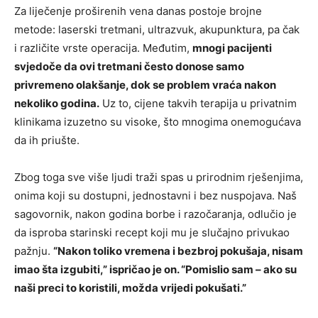
Za liječenje proširenih vena danas postoje brojne
metode: laserski tretmani, ultrazvuk, akupunktura, pa čak
i različite vrste operacija. Međutim,
mnogi pacijenti
svjedoče da ovi tretmani često donose samo
privremeno olakšanje, dok se problem vraća nakon
nekoliko godina.
Uz to, cijene takvih terapija u privatnim
klinikama izuzetno su visoke, što mnogima onemogućava
da ih priušte.
Zbog toga sve više ljudi traži spas u prirodnim rješenjima,
onima koji su dostupni, jednostavni i bez nuspojava. Naš
sagovornik, nakon godina borbe i razočaranja, odlučio je
da isproba starinski recept koji mu je slučajno privukao
pažnju.
“Nakon toliko vremena i bezbroj pokušaja, nisam
imao šta izgubiti,” ispričao je on. “Pomislio sam – ako su
naši preci to koristili, možda vrijedi pokušati.”