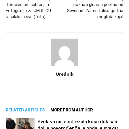
Tomović biti sahranjen:
poznati glumac je otac od
Fotografija za UMRLlCU
Severine! Zar su toliko godina
rasplakala sve (foto)
mogli da kriju!
Urednik
RELATED ARTICLES
MORE FROM AUTHOR
Svekrva mi je odrezala kosu dok sam
dojila novorođenče, a onda je svekar