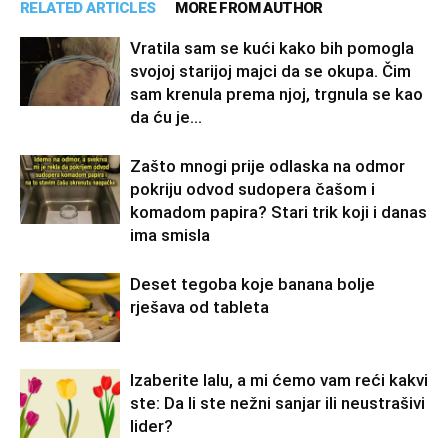
RELATED ARTICLES
MORE FROM AUTHOR
Vratila sam se kući kako bih pomogla
svojoj starijoj majci da se okupa. Čim
sam krenula prema njoj, trgnula se kao
da ću je...
Zašto mnogi prije odlaska na odmor
pokriju odvod sudopera čašom i
komadom papira? Stari trik koji i danas
ima smisla
Deset tegoba koje banana bolje
rješava od tableta
Izaberite lalu, a mi ćemo vam reći kakvi
ste: Da li ste nežni sanjar ili neustrašivi
lider?