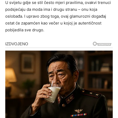
U svijetu gdje se stil često mjeri pravilima, ovakvi trenuci
podsjećaju da moda ima i drugu stranu – onu koja
oslobađa. I upravo zbog toga, ovaj glamurozni događaj
ostat će zapamćen kao večer u kojoj je autentičnost
pobijedila sve drugo.