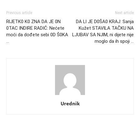
Previous article
Next article
RlJETK0 K0 ZNA DA JE 0N
DA Ll JE D0ŠA0 KRAJ: Sanja
0TAC INDIRE RADIĆ: Nećete
Kužet STAVlLA TAČKU NA
moći da dođete sebi 0D Š0KA
LJUBAV SA NJlM, ni dijete nije
…
moglo da ih spoji …
Urednik