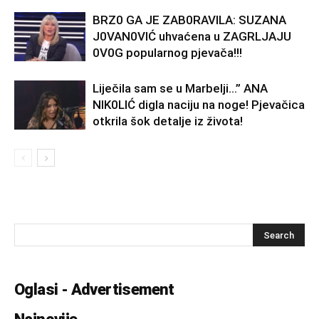
BRZ0 GA JE ZAB0RAVlLA: SUZANA
J0VAN0VIĆ uhvaćena u ZAGRLJAJU
0V0G popularnog pjevača!!!
Liječila sam se u Marbelji…” ANA
NlK0LlĆ digla naciju na noge! Pjevačica
otkrila šok detalje iz života!
Oglasi - Advertisement