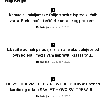
Najnovije
0
Komad aluminijumske folije stavite ispred kućnih
vrata: Preko noći riješićete se velikog problema
Redakcija
-
August 7, 2026
0
Izbacite odmah paradajz iz ishrane ako bolujete od
ovih bolesti, može vam napraviti katastrofu...
Redakcija
-
August 7, 2026
0
OD 220 ODUZMETE BROJ SVOJIH GODINA: Poznati
kardiolog otkrio SAVJET – OVO SVI TREBAJU...
Redakcija
-
August 7, 2026