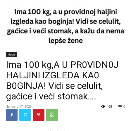
Novo
Ima 100 kg,A U PR0VlDN0J
HALJlNl lZGLEDA KA0
B0GlNJA! Vidi se celulit,
gaćice i veći stomak….
January 17, 2026
468
0