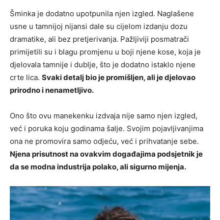
Šminka je dodatno upotpunila njen izgled. Naglašene
usne u tamnijoj nijansi dale su cijelom izdanju dozu
dramatike, ali bez pretjerivanja. Pažljiviji posmatrači
primijetili su i blagu promjenu u boji njene kose, koja je
djelovala tamnije i dublje, što je dodatno istaklo njene
crte lica.
Svaki detalj bio je promišljen, ali je djelovao
prirodno i nenametljivo.
Ono što ovu manekenku izdvaja nije samo njen izgled,
već i poruka koju godinama šalje. Svojim pojavljivanjima
ona ne promovira samo odjeću, već i prihvatanje sebe.
Njena prisutnost na ovakvim događajima podsjetnik je
da se modna industrija polako, ali sigurno mijenja.