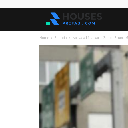
Kuće
Home
Estrada
Isplivala lična karta Zorice Bruncli
za
sve