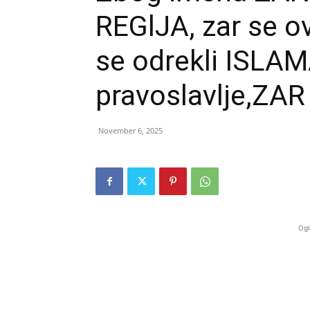
REGlJA, zar se 
se odrekli ISLAM
pravoslavlje,ZAR
November 6, 2025
Ogl