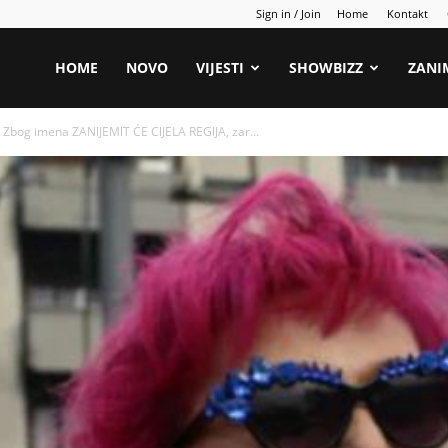
Sign in / Join
Home
Kontakt
HOME
NOVO
VIJESTI
SHOWBIZZ
ZANI
k! Zbog imena ZANlJEMlT ĆE ClJELA REGlJA, zar...