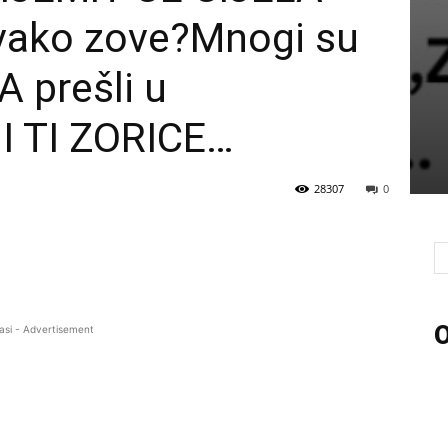
ovako zove?Mnogi su
A prešli u
 I TI ZORICE…
28307
0
O
asi - Advertisement