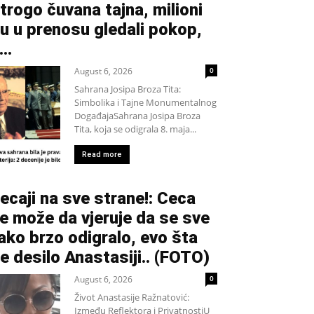
trogo čuvana tajna, milioni
u u prenosu gledali pokop,
...
August 6, 2026
0
Sahrana Josipa Broza Tita:
Simbolika i Tajne Monumentalnog
DogađajaSahrana Josipa Broza
Tita, koja se odigrala 8. maja...
Read more
ecaji na sve strane!: Ceca
e može da vjeruje da se sve
ako brzo odigralo, evo šta
e desilo Anastasiji.. (FOTO)
August 6, 2026
0
Život Anastasije Ražnatović:
Između Reflektora i PrivatnostiU