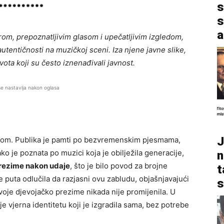
s
s
a
om, prepoznatljivim glasom i upečatljivim izgledom,
 autentičnosti na muzičkoj sceni. Iza njene javne slike,
života koji su često iznenađivali javnost.
se nastavlja nakon oglasa
J
nom. Publika je pamti po bezvremenskim pjesmama,
ko je poznata po muzici koja je obilježila generacije,
n
prezime nakon udaje
, što je bilo povod za brojne
t
 puta odlučila da razjasni ovu zabludu, objašnjavajući
s
voje djevojačko prezime nikada nije promijenila. U
je vjerna identitetu koji je izgradila sama, bez potrebe