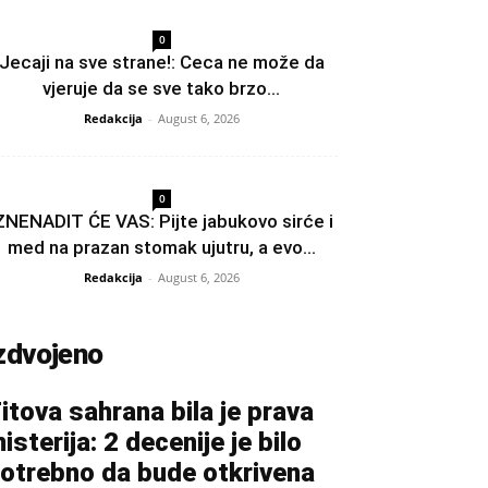
0
Jecaji na sve strane!: Ceca ne može da
vjeruje da se sve tako brzo...
Redakcija
-
August 6, 2026
0
ZNENADIT ĆE VAS: Pijte jabukovo sirće i
med na prazan stomak ujutru, a evo...
Redakcija
-
August 6, 2026
zdvojeno
itova sahrana bila je prava
isterija: 2 decenije je bilo
otrebno da bude otkrivena