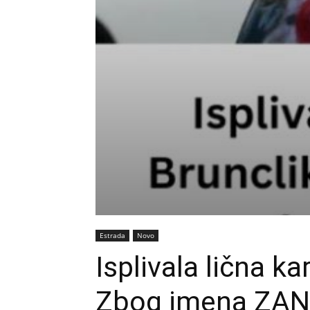
Estrada
Novo
Isplivala lična ka
Zbog imena ZAN