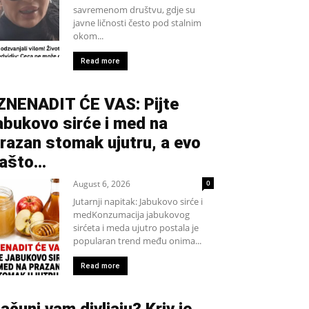
savremenom društvu, gdje su
javne ličnosti često pod stalnim
okom...
Read more
ZNENADIT ĆE VAS: Pijte
abukovo sirće i med na
razan stomak ujutru, a evo
ašto…
August 6, 2026
0
Jutarnji napitak: Jabukovo sirće i
medKonzumacija jabukovog
sirćeta i meda ujutro postala je
popularan trend među onima...
Read more