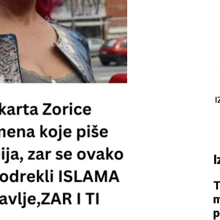
I
I
T
m
p