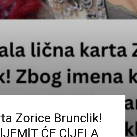
rta Zorice Brunclik!
lJEMlT ĆE ClJELA